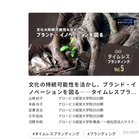
文化の持続可能性を活かし、ブランド・イ
ノベーションを図る――タイムレスブラン
ディングVol.5
山根 紀子
グロービス経営大学院2020期
末森 玲子
グロービス経営大学院2020期
梁瀬 晋也
グロービス経営大学院2020期
庄司 拓哉
グロービス経営大学院2020期
沼野 利和
グロービス経営大学院 教員／一般社団法人サステナ
ブル・ビジネス･ハブ 代表理事
2023/06/0
#タイムレスブランディング
#ブランディング