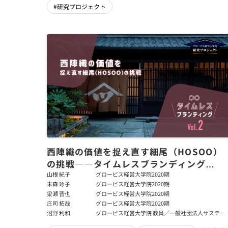
#研究プロジェクト
西陣織の価値を捉え直す細尾（HOSOO）
の挑戦――タイムレスブランディング
Vol.2
山根 紀子
グロービス経営大学院2020期
末森 玲子
グロービス経営大学院2020期
梁瀬 晋也
グロービス経営大学院2020期
庄司 拓哉
グロービス経営大学院2020期
沼野 利和
グロービス経営大学院 教員／一般社団法人サステナ
ブル・ビジネス･ハブ 代表理事