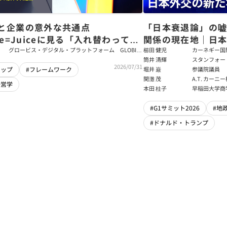
と企業の意外な共通点
「日本衰退論」の
ce=Juiceに見る「入れ替わっても
関係の現在地｜日本
ム」をつくるパス・ゴール理論
戦略【櫛田健児×
グロービス・デジタル・プラットフォーム GLOBIS
櫛田 健児
カーネギー国
学び放題 編集部・コンテンツ開発チーム
ラムディレク
筒井 清輝
スタンフォー
輝】
2026/07/31
大学アジア太
堀井 巌
参議院議員
シップ
#フレームワーク
フェロー
関灘 茂
A.T. カー
経営学
本法人会長
本田 桂子
早稲田大学商
#G1サミット2026
#地
#ドナルド・トランプ