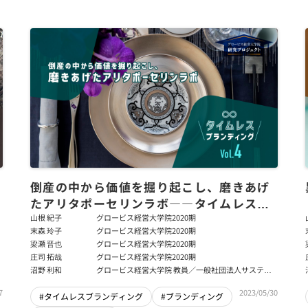
倒産の中から価値を掘り起こし、磨きあげ
たアリタポーセリンラボ――タイムレスブ
ランディングVol.4
山根 紀子
グロービス経営大学院2020期
末森 玲子
グロービス経営大学院2020期
梁瀬 晋也
グロービス経営大学院2020期
庄司 拓哉
グロービス経営大学院2020期
沼野 利和
グロービス経営大学院 教員／一般社団法人サステナ
ブル・ビジネス･ハブ 代表理事
7
2023/05/30
#タイムレスブランディング
#ブランディング