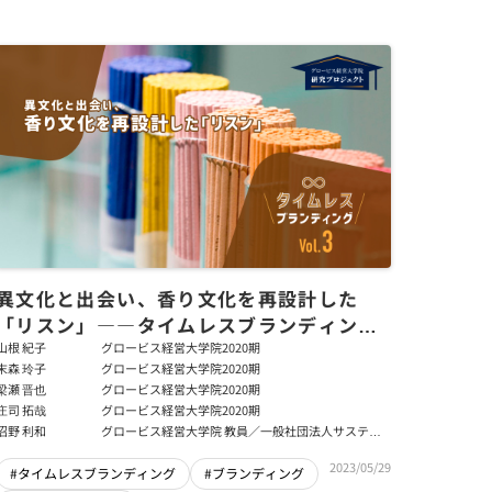
異文化と出会い、香り文化を再設計した
「リスン」――タイムレスブランディング
Vol.3
山根 紀子
グロービス経営大学院2020期
末森 玲子
グロービス経営大学院2020期
梁瀬 晋也
グロービス経営大学院2020期
庄司 拓哉
グロービス経営大学院2020期
沼野 利和
グロービス経営大学院 教員／一般社団法人サステナ
ブル・ビジネス･ハブ 代表理事
2023/05/29
#タイムレスブランディング
#ブランディング