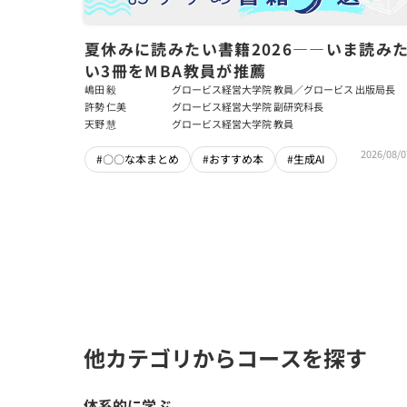
夏休みに読みたい書籍2026――いま読み
い3冊をMBA教員が推薦
嶋田 毅
グロービス経営大学院 教員／グロービス 出版局長
許勢 仁美
グロービス経営大学院 副研究科長
天野 慧
グロービス経営大学院 教員
2026/08/0
#〇〇な本まとめ
#おすすめ本
#生成AI
他カテゴリからコースを探す
体系的に学ぶ