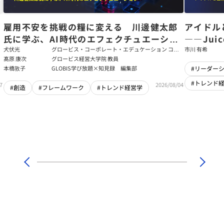
た
雇用不安を挑戦の糧に変える 川邊健太郎
アイドル
氏に学ぶ、AI時代のエフェクチュエーショ
――Jui
ン
強いチー
犬伏光
グロービス・コーポレート・エデュケーション コー
市川 有希
ポレート・ソリューション・チーム コンサルタント
髙原 康次
グロービス経営大学院 教員
本橋敦子
GLOBIS学び放題×知見録 編集部
#リーダー
#トレンド
7
2026/08/04
#創造
#フレームワーク
#トレンド経営学