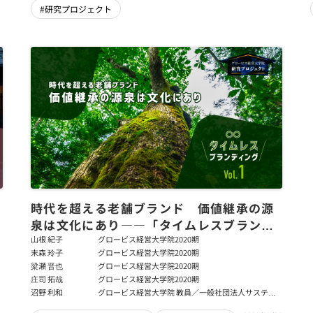
#研究プロジェクト
時代を超える老舗ブランド 価値継承の源
泉は文化にあり――「タイムレスブランデ
ィング」Vol.1
山根 紀子
グロービス経営大学院2020期
末森 玲子
グロービス経営大学院2020期
梁瀬 晋也
グロービス経営大学院2020期
庄司 拓哉
グロービス経営大学院2020期
沼野 利和
グロービス経営大学院 教員／一般社団法人サステナ
ブル・ビジネス･ハブ 代表理事