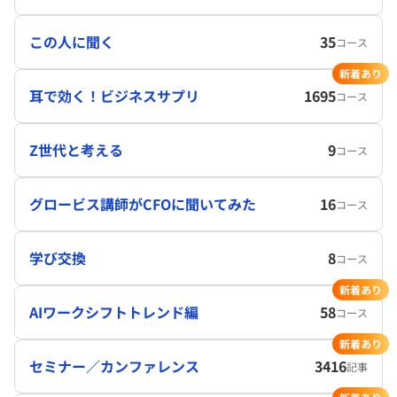
この人に聞く
35
コース
新着あり
耳で効く！ビジネスサプリ
1695
コース
Z世代と考える
9
コース
グロービス講師がCFOに聞いてみた
16
コース
学び交換
8
コース
新着あり
AIワークシフトトレンド編
58
コース
新着あり
セミナー／カンファレンス
3416
記事