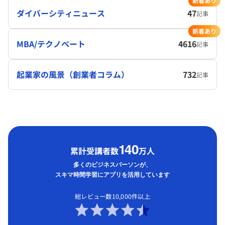
新着あり
ダイバーシティニュース
47
記事
新着あり
MBA/テクノベート
4616
記事
起業家の風景（創業者コラム）
732
記事
1
40
累計受講者数
万人
多くのビジネスパーソンが、
スキマ時間学習にアプリを活用しています
総レビュー数10,000件以上