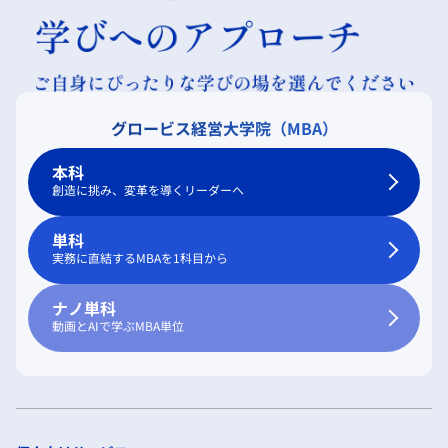
グロービス経営大学院（MBA）
本科
創造に挑み、変革を導くリーダーへ
単科
実務に直結するMBAを1科目から
ナノ単科
動画とAIで学ぶMBA単位