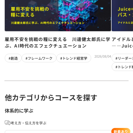
雇用不安を挑戦の糧に変える 川邊健太郎氏に学
アイドル
ぶ、AI時代のエフェクチュエーション
――Jui
チーム」
2026/08/04
#創造
#フレームワーク
#トレンド経営学
#リーダー
#トレンド
他カテゴリからコースを探す
体系的に学ぶ
考え方・伝え方を学ぶ
新着あり