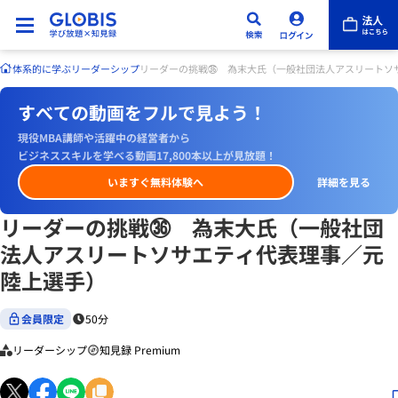
体系的に学ぶ
リーダーシップ
リーダーの挑戦㊱ 為末大氏（一般社団法人アスリートソ
すべての動画をフルで見よう！
現役MBA講師や活躍中の経営者から
ビジネススキルを学べる動画17,800本以上が見放題！
いますぐ無料体験へ
詳細を見る
リーダーの挑戦㊱ 為末大氏（一般社団
法人アスリートソサエティ代表理事／元
陸上選手）
会員限定
50分
リーダーシップ
知見録 Premium