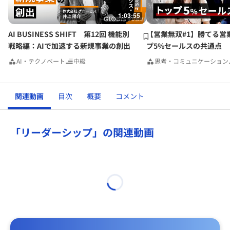
1:03:55
AI BUSINESS SHIFT 第12回 機能別
【営業無双#1】勝てる営
戦略編：AIで加速する新規事業の創出
プ5%セールスの共通点
AI・テクノベート
中級
思考・コミュニケーション
関連動画
目次
概要
コメント
「リーダーシップ」の関連動画