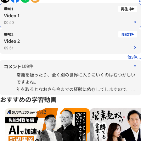
01
Video 1
00:50
02
Video 2
09:51
他5件...
109件
コメント
常識を疑ったり、全く別の世界に入りにいくのはむつかしい
ですよね。
年を取るとなおさら今までの経験に依存してしますので。
でもそんな自分をいつも刷新しようとすることが大事なんだ
おすすめの学習動画
と学びました。