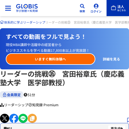
体系的に学ぶ
リーダーシップ
リーダーの挑戦㉟ 宮田裕章氏（慶応義塾大学 医学部教
すべての動画をフルで見よう！
現役MBA講師や活躍中の経営者から
ビジネススキルを学べる動画17,800本以上が見放題！
いますぐ無料体験へ
詳細を見る
リーダーの挑戦㉟ 宮田裕章氏（慶応義
塾大学 医学部教授）
会員限定
51分
リーダーシップ
知見録 Premium
01