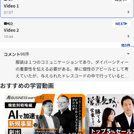
Video 1
01:07
02
Video 2
10:44
他5件...
96件
コメント
服装は１つのコミュニケーションであり、ダイバーシティー
の重要性を伝える必要がある。単に個性のアピールとして考
えていたが、与えられたドレスコードの中で行っているとい
うことに驚きました。
おすすめの学習動画