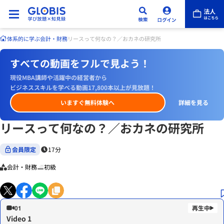
体系的に学ぶ
会計・財務
リースって何なの？／おカネの研究所
すべての動画をフルで見よう！
現役MBA講師や活躍中の経営者から
ビジネススキルを学べる動画17,800本以上が見放題！
いますぐ無料体験へ
詳細を見る
リースって何なの？／おカネの研究所
会員限定
17分
会計・財務
初級
01
Video 1