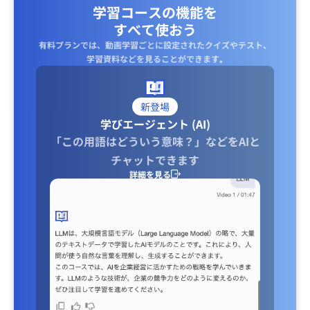
学習コースの機能を
すべて使おう
有料プランでは、動画学習ごとに設定されたクイズやテスト、
学習資料などを見ることができます｡
新登場
学びエージェント (AI)
「この用語はどういう意味？」などをAIと
チャットできます
詳細を見る