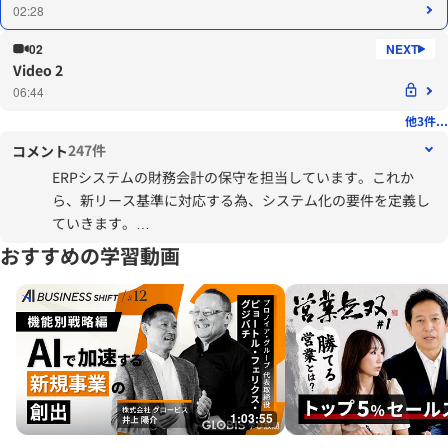
02:28
02
Video 2
06:44
他3件...
247件
コメント
ERPシステムの財務会計の保守を担当しています。これか
ら、新リース基準に対応する為、システム化の要件を定義し
ていきます。
お客様とのセッションをする前の、前提となる知識を整理す
おすすめの学習動画
ることができました。
1:03:55