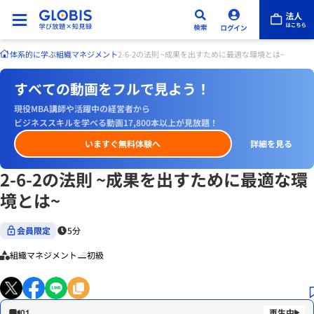
体系的に学ぶ
組織マネジメント
2-6-2の法則 ~成果を出すために最適な環境とは~
すべての動画をフルで見よう！
現役MBA講師や活躍中の経営者から
ビジネススキルを学べる動画17,800本以上が見放題！
いますぐ無料体験へ
詳細を見る
2-6-2の法則 ~成果を出すために最適な環
境とは~
会員限定
5分
組織マネジメント
初級
01