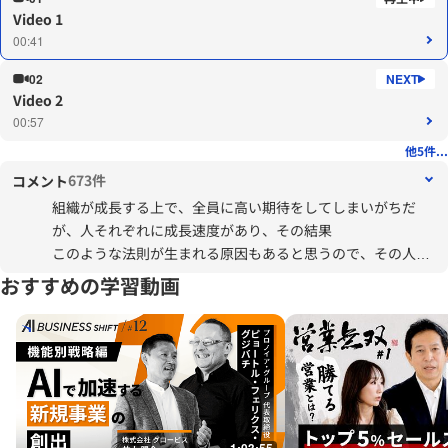
Video 1
00:41
02
Video 2
00:57
他5件...
673件
コメント
組織が成長する上で、全員に高い期待をしてしまいがちだ
が、人それぞれに成長速度があり、その結果
このような法則が生まれる原因もあると思うので、その人に
あった得意を見つけつつ、成長速度にあったフォローをする
おすすめの学習動画
ことで、生産性の向上や、離職率の低下にもつながると思っ
た。
この考え方を生かし、できない理由を探すよりも、この人の
得意なことを見つけることにフォーカスしていきたい。