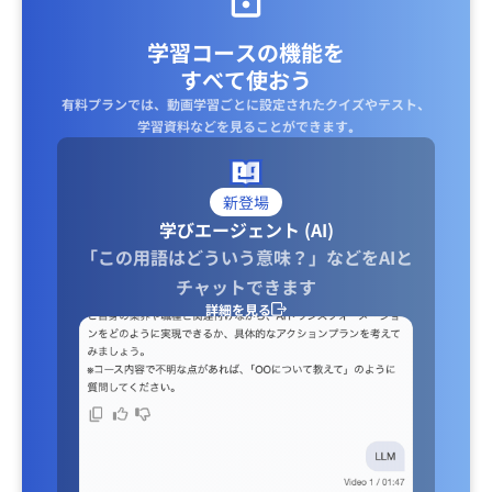
学習コースの機能を
すべて使おう
有料プランでは、動画学習ごとに設定されたクイズやテスト、
学習資料などを見ることができます｡
新登場
学びエージェント (AI)
「この用語はどういう意味？」などをAIと
チャットできます
詳細を見る