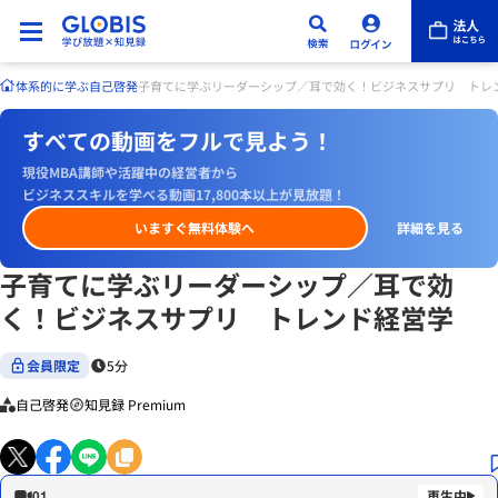
体系的に学ぶ
自己啓発
子育てに学ぶリーダーシップ／耳で効く！ビジネスサプリ トレ
すべての動画をフルで見よう！
現役MBA講師や活躍中の経営者から
ビジネススキルを学べる動画17,800本以上が見放題！
いますぐ無料体験へ
詳細を見る
子育てに学ぶリーダーシップ／耳で効
く！ビジネスサプリ トレンド経営学
会員限定
5分
自己啓発
知見録 Premium
01