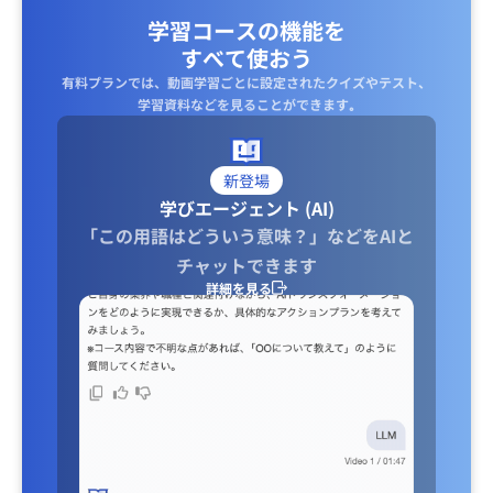
学習コースの機能を
すべて使おう
有料プランでは、動画学習ごとに設定されたクイズやテスト、
学習資料などを見ることができます｡
新登場
学びエージェント (AI)
「この用語はどういう意味？」などをAIと
チャットできます
詳細を見る