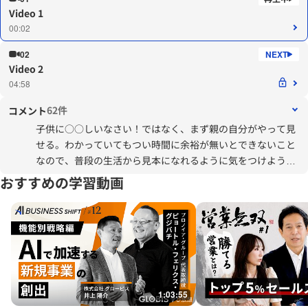
Video 1
00:02
02
Video 2
04:58
62件
コメント
子供に○○しいなさい！ではなく、まず親の自分がやって見
せる。わかっていてもつい時間に余裕が無いとできないこと
なので、普段の生活から見本になれるように気をつけようと
思いました。
おすすめの学習動画
1:03:55