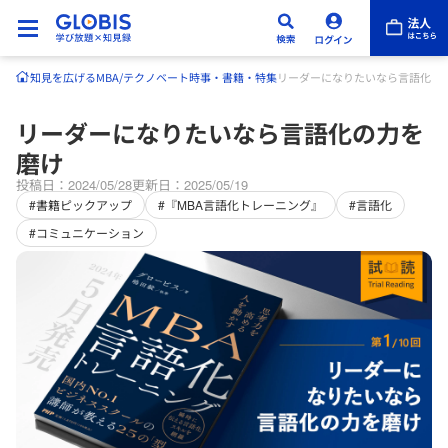
知見を広げる
MBA/テクノベート
時事・書籍・特集
リーダーになりたいなら言語化の
リーダーになりたいなら言語化の力を
磨け
投稿日：2024/05/28
更新日：2025/05/19
#書籍ピックアップ
#『MBA言語化トレーニング』
#言語化
#コミュニケーション