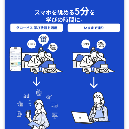
5分
スマホを眺める
を
学びの時間に｡