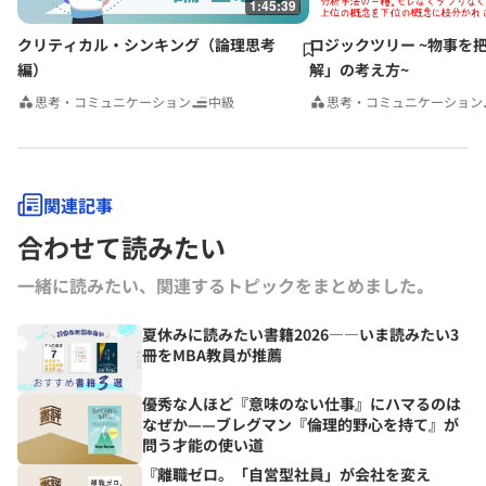
1:45:39
クリティカル・シンキング（論理思考
ロジックツリー ~物事を
編）
解」の考え方~
思考・コミュニケーション
中級
思考・コミュニケーション
関連記事
合わせて読みたい
一緒に読みたい、関連するトピックをまとめました｡
夏休みに読みたい書籍2026――いま読みたい3
冊をMBA教員が推薦
優秀な人ほど『意味のない仕事』にハマるのは
なぜか——ブレグマン『倫理的野心を持て』が
問う才能の使い道
『離職ゼロ。「自営型社員」が会社を変え