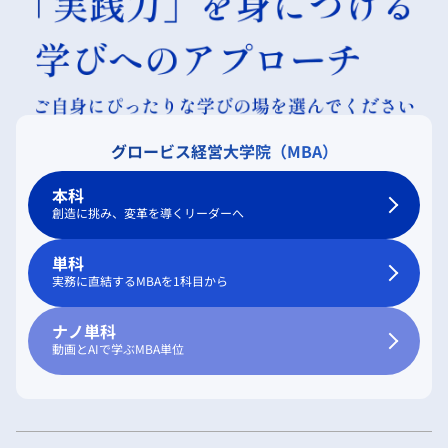
グロービス経営大学院（MBA）
本科
創造に挑み、変革を導くリーダーへ
単科
実務に直結するMBAを1科目から
ナノ単科
動画とAIで学ぶMBA単位