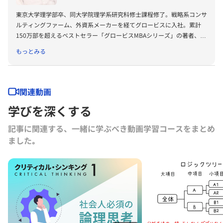
東京大学理学部卒、同大学院理学系研究科修士課程修了。戦略系コンサ
ルティングファーム、外資系メーカーを経てグロービスに入社。累計
150万部を超えるベストセラー「グロービスMBAシリーズ」の著者、プ
ロデューサーも務める。著書に『グロービスMBAビジネス・ライティ
もっとみる
ング』『グロービスMBAキーワード 図解 基本ビジネス思考法45』
『グロービスMBAキーワード 図解 基本フレームワーク50』『ビジネ
ス仮説力の磨き方』（以上ダイヤモンド社）、『MBA 100の基本』
（東洋経済新報社）、『［実況］ロジカルシンキング教室』『［実況』
関連動画
アカウンティング教室』『競争優位としての経営理念』（以上PHP研
学びを深くする
究所）、『ロジカルシンキングの落とし穴』『バイアス』『KSFとは』
（以上グロービス電子出版）、共著書に『グロービスMBAマネジメン
記事に関連する、一緒に学ぶべき動画学習コースをまとめ
ト・ブック』『グロービスMBAマネジメント・ブックⅡ』『MBA定量
ました｡
分析と意思決定』『グロービスMBAビジネスプラン』『ストーリーで
学ぶマーケティング戦略の基本』（以上ダイヤモンド社）など。その他
にも多数の単著、共著書、共訳書がある。
グロービス経営大学院や企業研修において経営戦略、マーケティング、
事業革新、管理会計、自社課題（アクションラーニング）などの講師を
務める。グロービスのナレッジライブラリ「GLOBIS知見録」に定期的
にコラムを連載するとともに、さまざまなテーマで講演なども行ってい
る。