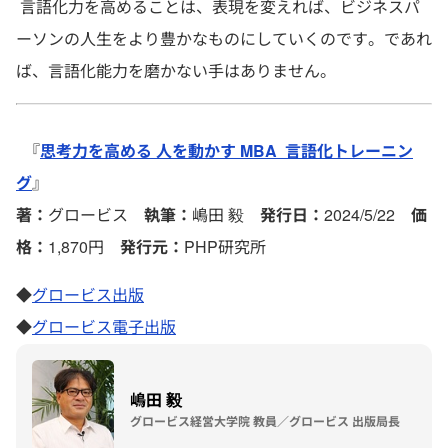
言語化力を高めることは、表現を変えれば、ビジネスパ
ーソンの人生をより豊かなものにしていくのです。であれ
ば、言語化能力を磨かない手はありません。
『
思考力を高める 人を動かす MBA 言語化トレーニン
グ
』
著：
グロービス
執筆：
嶋田 毅
発行日：
2024/5/22
価
格：
1,870円
発行元：
PHP研究所
◆
グロービス出版
◆
グロービス電子出版
嶋田 毅
グロービス経営大学院 教員／グロービス 出版局長