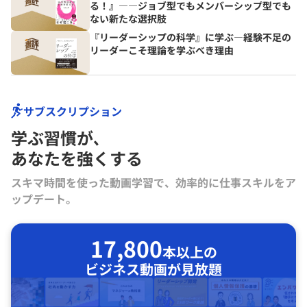
る！』――ジョブ型でもメンバーシップ型でも
ない新たな選択肢
『リーダーシップの科学』に学ぶ―経験不足の
リーダーこそ理論を学ぶべき理由
サブスクリプション
学ぶ習慣が､
あなたを強くする
スキマ時間を使った動画学習で、効率的に仕事スキルをア
ップデート。
17,800
本以上の
ビジネス動画が見放題