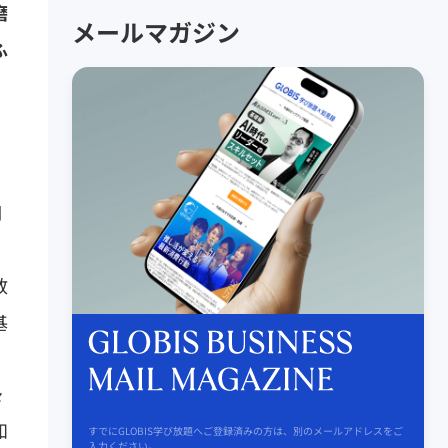
磨
メールマガジン
ふ
・
自
教
基
々
知
すでにGLOBIS学び放題へご登録済みの方は、別のメールアドレスをご
入力ください。