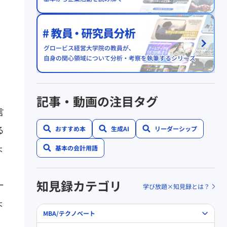
記事・動画の注目タグ
言
る
おすすめ本
生成AI
リーダーシップ
ょ
基本の会計用語
知見録カテゴリ
ー
学び放題×知見録とは？
ょ
MBA/テクノベート