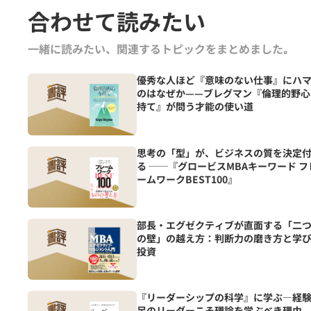
合わせて読みたい
一緒に読みたい、関連するトピックをまとめました｡
優秀な人ほど『意味のない仕事』にハ
のはなぜか——ブレグマン『倫理的野心
持て』が問う才能の使い道
思考の「型」が、ビジネスの質を決定
る ──『グロービスMBAキーワード フ
ームワークBEST100』
部長・エグゼクティブが直面する「二
の壁」の越え方：判断力の磨き方と学
投資
『リーダーシップの科学』に学ぶ―経
足のリーダーこそ理論を学ぶべき理由