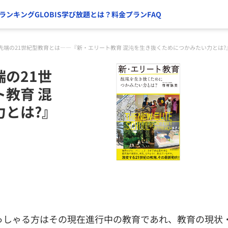
ランキング
GLOBIS学び放題とは？
料金プラン
FAQ
先端の21世紀型教育とは――『新・エリート教育 混沌を生き抜くためにつかみたい力とは?
の21世
教育 混
力とは?』
っしゃる方はその現在進行中の教育であれ、教育の現状