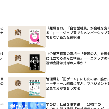
マる
『離職ゼロ。「自営型社員」が会社を変
を
る！』――ジョブ型でもメンバーシップ
でもない新たな選択肢
付け
『企業不祥事の真相―「普通の人」を悪
レ
に仕立てる歪んだ構造』――ニデックの
適切会計は対岸の火事か？
つ目
管理職を「罰ゲーム」にしたのは、誰か
びの
――ティール組織に学ぶ、マネジメント
全員で分かち合う方法
験不
学びは、社会を映す鏡――10周年の
GLOBIS 学び放題「有益度ランキング」