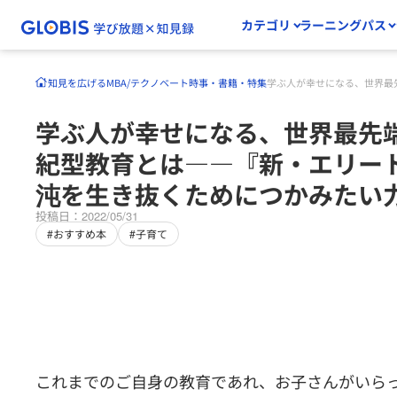
カテゴリ
ラーニングパス
知見を広げる
MBA/テクノベート
時事・書籍・特集
学ぶ人が幸せになる、世界最
学ぶ人が幸せになる、世界最先端
紀型教育とは――『新・エリート
沌を生き抜くためにつかみたい
投稿日：2022/05/31
#おすすめ本
#子育て
これまでのご自身の教育であれ、お子さんがいら