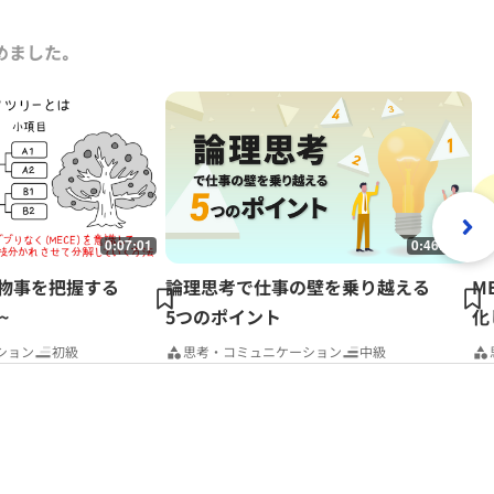
めました｡
0:07:01
0:46:06
~物事を把握する
論理思考で仕事の壁を乗り越える
M
~
5つのポイント
化
ション
初級
思考・コミュニケーション
中級