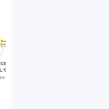
0:08:01
クリティカル・シンキング
ECE ~抜け漏れなく分解・構造
題解決編）
して考える~
思考・コミュニケーション
中
思考・コミュニケーション
初級