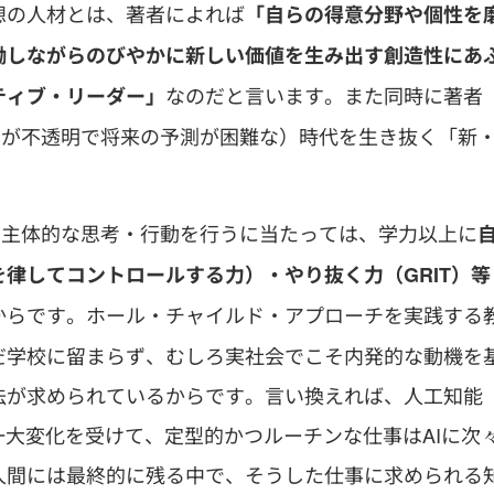
想の人材とは、著者によれば
「自らの得意分野や個性を
働しながらのびやかに新しい価値を生み出す創造性にあ
なのだと言います。また同時に著者
ティブ・リーダー」
きが不透明で将来の予測が困難な）時代を生き抜く「新
て主体的な思考・行動を行うに当たっては、学力以上に
律してコントロールする力）・やり抜く力（GRIT）等
からです。ホール・チャイルド・アプローチを実践する
だ学校に留まらず、むしろ実社会でこそ内発的な動機を
法が求められているからです。言い換えれば、人工知能
一大変化を受けて、定型的かつルーチンな仕事はAIに次
人間には最終的に残る中で、そうした仕事に求められる