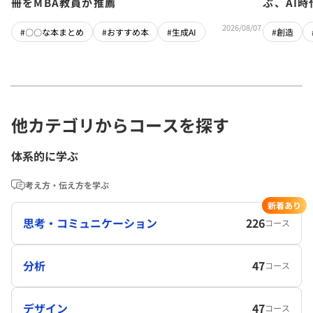
冊をMBA教員が推薦
ぶ、AI
2026/08/07
#〇〇な本まとめ
#おすすめ本
#生成AI
#創造
他カテゴリからコースを探す
体系的に学ぶ
考え方・伝え方を学ぶ
新着あり
思考・コミュニケーション
226
コース
分析
47
コース
デザイン
47
コース