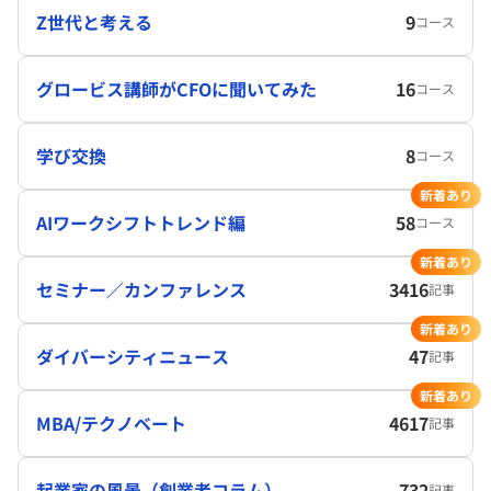
Z世代と考える
9
コース
グロービス講師がCFOに聞いてみた
16
コース
学び交換
8
コース
新着あり
AIワークシフトトレンド編
58
コース
新着あり
セミナー／カンファレンス
3416
記事
新着あり
ダイバーシティニュース
47
記事
新着あり
MBA/テクノベート
4617
記事
起業家の風景（創業者コラム）
732
記事