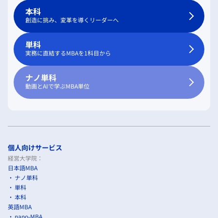
本科
創造に挑み、変革を導くリーダーへ
単科
実務に直結するMBAを1科目から
ナノ単科
動画とAIで学ぶMBA単位
個人向けサービス
経営大学院：
日本語MBA
ナノ単科
単科
本科
英語MBA
nano-MBA