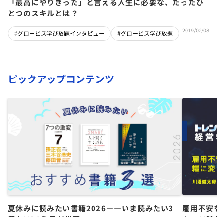
「最高にやりきった」と言える人生に必要な、たったひ
とつのスキルとは？
2019/02/08
#グロービス学び放題インタビュー
#グロービス学び放題
ピックアップコンテンツ
夏休みに読みたい書籍2026――いま読みたい3
雇用不安