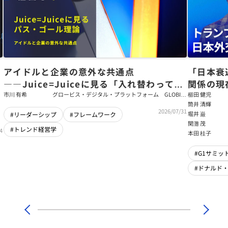
アイドルと企業の意外な共通点
「日本衰
――Juice=Juiceに見る「入れ替わっても
関係の現
強いチーム」をつくるパス・ゴール理論
戦略【櫛
市川 有希
グロービス・デジタル・プラットフォーム GLOBIS
櫛田 健児
学び放題 編集部・コンテンツ開発チーム
筒井 清輝
輝】
2026/07/31
堀井 巌
#リーダーシップ
#フレームワーク
関灘 茂
#トレンド経営学
4
本田 桂子
#G1サミット
#ドナルド