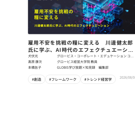
雇用不安を挑戦の糧に変える 川邊健太郎
氏に学ぶ、AI時代のエフェクチュエーショ
ン
犬伏光
グロービス・コーポレート・エデュケーション コー
ポレート・ソリューション・チーム コンサルタント
髙原 康次
グロービス経営大学院 教員
本橋敦子
GLOBIS学び放題×知見録 編集部
2026/08/0
#創造
#フレームワーク
#トレンド経営学