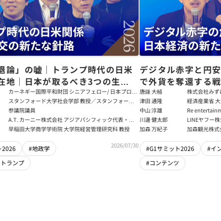
退論」の嘘｜トランプ時代の日米
デジタル赤字と円
在地｜日本が取るべき3つの生存
で外貨を奪還する
田健児×関灘茂×堀井巌×筒井清
る真の条件
カーネギー国際平和財団 シニアフェロー/ 日本プログ
唐鎌 大輔
株式会社みず
ラムディレクター
ト
スタンフォード大学社会学部 教授／スタンフォード
津田 通隆
経済産業省 大
大学アジア太平洋研究センター 所長／東京財団 名誉
デジタル経済
参議院議員
中山 淳雄
Re enter
フェロー
報処理推進機
講師／Plott
A.T. カーニー株式会社 アジアパシフィック代表・日
川邊 健太郎
LINEヤフー
センター 情報分
本法人会長
早稲田大学商学学術院 大学院経営管理研究科 教授
加森 万紀子
加森観光株式
任者
2026/07/30
2026
#地政学
#G1サミット2026
#イ
・トランプ
#コンテンツ