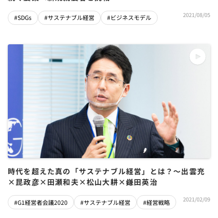
2021/08/05
#SDGs
#サステナブル経営
#ビジネスモデル
時代を超えた真の「サステナブル経営」とは？～出雲充
×昆政彦×田瀬和夫×松山大耕×鎌田英治
2021/02/09
#G1経営者会議2020
#サステナブル経営
#経営戦略