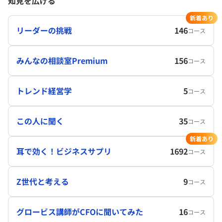
知見を広げる
新着あり
リーダーの挑戦
146
コース
みんなの相談室Premium
156
コース
トレンド経営学
5
コース
この人に聞く
35
コース
新着あり
耳で効く！ビジネスサプリ
1692
コース
Z世代と考える
9
コース
グロービス講師がCFOに聞いてみた
16
コース