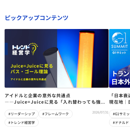
ピックアップコンテンツ
アイドルと企業の意外な共通点
「日本衰
――Juice=Juiceに見る「入れ替わっても強い
現在地｜
チーム」をつくるパス・ゴール理論
児×関灘
2026/07/31
#リーダーシップ
#フレームワーク
#G1サミッ
#トレンド経営学
#ドナルド