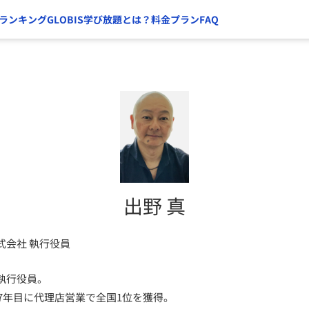
ランキング
GLOBIS学び放題とは？
料金プラン
FAQ
出野 真
式会社 執行役員
執行役員。
、7年目に代理店営業で全国1位を獲得。