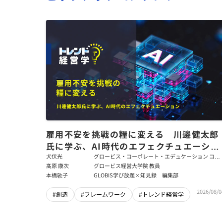
雇用不安を挑戦の糧に変える 川邊健太郎
氏に学ぶ、AI時代のエフェクチュエーショ
ン
犬伏光
グロービス・コーポレート・エデュケーション コー
ポレート・ソリューション・チーム コンサルタント
髙原 康次
グロービス経営大学院 教員
本橋敦子
GLOBIS学び放題×知見録 編集部
2026/08/0
#創造
#フレームワーク
#トレンド経営学