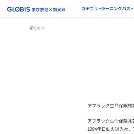
カテゴリ
ラーニングパス
出野 真
アフラック生命保険株
アフラック生命保険㈱
1994年日動火災入社