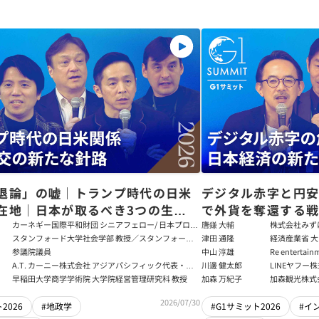
退論」の嘘｜トランプ時代の日米
デジタル赤字と円
在地｜日本が取るべき3つの生存
で外貨を奪還する
田健児×関灘茂×堀井巌×筒井清
る真の条件
カーネギー国際平和財団 シニアフェロー/ 日本プログ
唐鎌 大輔
株式会社みず
ラムディレクター
ト
スタンフォード大学社会学部 教授／スタンフォード
津田 通隆
経済産業省 大
大学アジア太平洋研究センター 所長／東京財団 名誉
デジタル経済
参議院議員
中山 淳雄
Re enter
フェロー
報処理推進機
講師／Plott
A.T. カーニー株式会社 アジアパシフィック代表・日
川邊 健太郎
LINEヤフー
センター 情報分
本法人会長
早稲田大学商学学術院 大学院経営管理研究科 教授
加森 万紀子
加森観光株式
任者
2026/07/30
2026
#地政学
#G1サミット2026
#イ