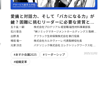
愛嬌と対話力、そして「バカになる力」が
鍵？困難に挑むリーダーに必要な資質と心
の持ち方
五十嵐 一嗣
株式会社プロテリアル 経営職 磁性材料事業部長
石川 彰吾
"㈱ソミックマネージメントホールディングス 取締役
副社長／㈱ソミック石川 取締役副社長／ ㈱ソミック
出野 真
アフラック生命保険株式会社 執行役員
トランスフォーメーション 代表取締役／一般社団法
鳴坂 竜一
株式会社カルネヴァーレ 代表取締役社長
人 Future Innovation Lab 理事"
7
元家 淳志
パナソニック株式会社 エレクトリックワークス社 環
境エネルギービジネスユニット長
2025/12/02
#あすか会議2025
#リーダーシップ
#組織変革