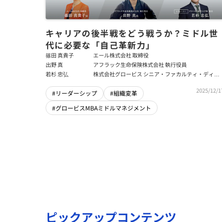
キャリアの後半戦をどう戦うか？ミドル世
代に必要な「自己革新力」
篠田 真貴子
エール株式会社 取締役
出野 真
アフラック生命保険株式会社 執行役員
若杉 忠弘
株式会社グロービス シニア・ファカルティ・ディレ
クター／グロービス経営大学院 教員
2025/12/1
#リーダーシップ
#組織変革
#グロービスMBAミドルマネジメント
ピックアップコンテンツ