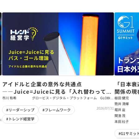
アイドルと企業の意外な共通点
「日本衰
――Juice=Juiceに見る「入れ替わっても
関係の現
強いチーム」をつくるパス・ゴール理論
戦略【櫛
市川 有希
グロービス・デジタル・プラットフォーム GLOBIS
櫛田 健児
学び放題 編集部・コンテンツ開発チーム
筒井 清輝
輝】
2026/07/31
堀井 巌
#リーダーシップ
#フレームワーク
関灘 茂
#トレンド経営学
4
本田 桂子
#G1サミット