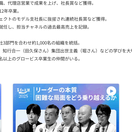
転職、代理店営業で成果を上げ、社長賞など獲得。
012年卒業。
ロジェクトのモデル支社長に抜擢され連続社長賞など獲得。
に就任し、担当チャネルの過去最高売上を記録。
社3部門を合わせ約1,000名の組織を統括。
）知行合一（田久保さん）集団出世主義（堀さん）などの学びを大
5名以上のグロービス卒業生の仲間がいる。