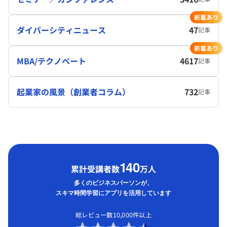
新着あり
ダイバーシティニュース
47
記事
新着あり
MBA/テクノベート
4617
記事
起業家の風景（創業者コラム）
732
記事
1
40
累計受講者数
万人
多くのビジネスパーソンが、
スキマ時間学習にアプリを活用しています
総レビュー数10,000件以上