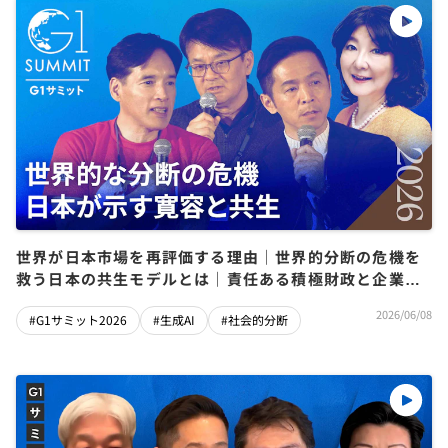
世界が日本市場を再評価する理由｜世界的分断の危機を
救う日本の共生モデルとは｜責任ある積極財政と企業変
革の真の条件【片山さつき×筒井清輝×山口明夫×堀義
2026/06/08
#G1サミット2026
#生成AI
#社会的分断
人】