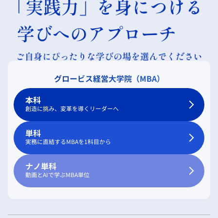
グロービス経営大学院（MBA）
本科
創造に挑み、変革を導くリーダーへ
単科
実務に直結するMBAを1科目から
ナノ単科
動画とAIで学ぶMBA単位