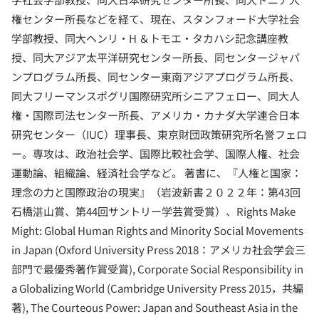
権センター所長などを経て、現在、スタンフォード大学社会
学部教授、同大ヘンリ・H ＆トモエ・タカハシ記念講座教
授、同大アジア太平洋研究センター所長、同センタージャパ
ンプログラム所長、同センター東南アジアプログラム所長、
同大フリーマンスポグリ国際研究所シニアフェロー、同大人
権・国際司法センター所長、アメリカ・カナダ大学連合日本
研究センター（IUC）理事長、東京財団政策研究所名誉フェロ
ー。専攻は、政治社会学、国際比較社会学、国際人権、社会
運動論、組織論、経済社会学など。 著書に、『人権と国家：
理念の力と国際政治の現実』（岩波新書２０２２年：第43回
石橋湛山賞、第44回サントリー学芸賞受賞）、Rights Make
Might: Global Human Rights and Minority Social Movements
in Japan (Oxford University Press 2018：アメリカ社会学会三
部門で最優秀著作賞受賞), Corporate Social Responsibility in
a Globalizing World (Cambridge University Press 2015，共編
著), The Courteous Power: Japan and Southeast Asia in the