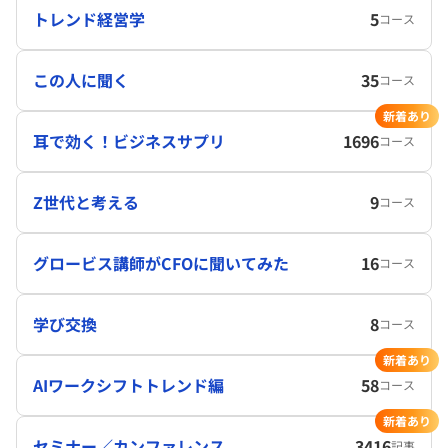
トレンド経営学
5
コース
この人に聞く
35
コース
新着あり
耳で効く！ビジネスサプリ
1696
コース
Z世代と考える
9
コース
グロービス講師がCFOに聞いてみた
16
コース
学び交換
8
コース
新着あり
AIワークシフトトレンド編
58
コース
新着あり
セミナー／カンファレンス
3416
記事