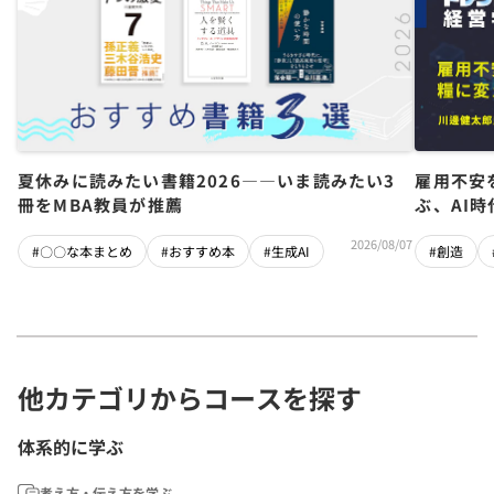
夏休みに読みたい書籍2026――いま読みたい3
雇用不安
冊をMBA教員が推薦
ぶ、AI
2026/08/07
#〇〇な本まとめ
#おすすめ本
#生成AI
#創造
他カテゴリからコースを探す
体系的に学ぶ
考え方・伝え方を学ぶ