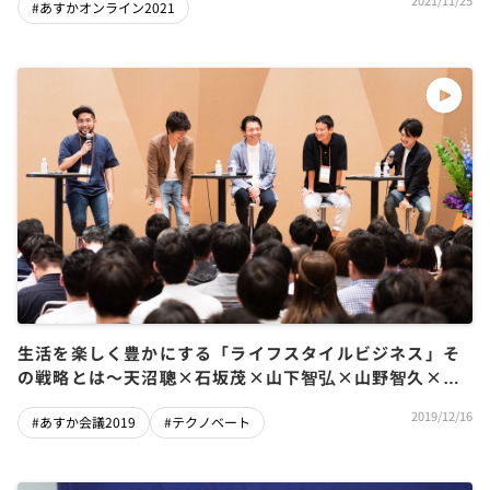
2021/11/25
#あすかオンライン2021
生活を楽しく豊かにする「ライフスタイルビジネス」そ
の戦略とは～天沼聰×石坂茂×山下智弘×山野智久×久
志尚太郎
2019/12/16
#あすか会議2019
#テクノベート