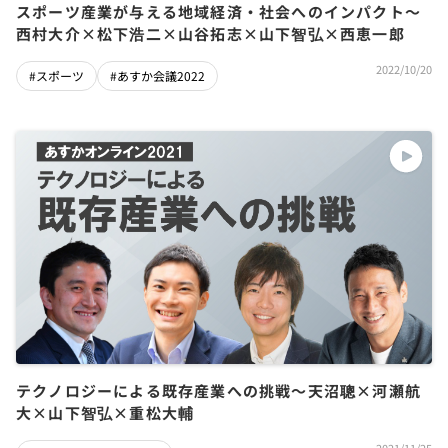
スポーツ産業が与える地域経済・社会へのインパクト～
西村大介×松下浩二×山谷拓志×山下智弘×西恵一郎
2022/10/20
#スポーツ
#あすか会議2022
テクノロジーによる既存産業への挑戦〜天沼聰×河瀬航
大×山下智弘×重松大輔