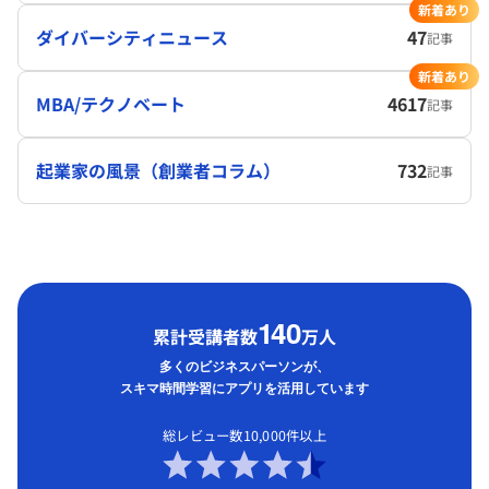
新着あり
ダイバーシティニュース
47
記事
新着あり
MBA/テクノベート
4617
記事
起業家の風景（創業者コラム）
732
記事
1
40
累計受講者数
万人
多くのビジネスパーソンが、
スキマ時間学習にアプリを活用しています
総レビュー数10,000件以上