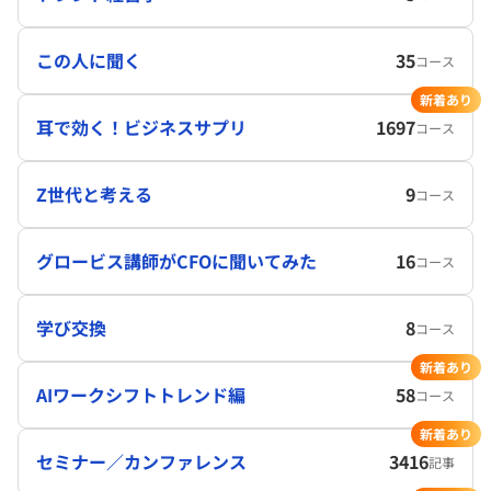
この人に聞く
35
コース
新着あり
耳で効く！ビジネスサプリ
1697
コース
Z世代と考える
9
コース
グロービス講師がCFOに聞いてみた
16
コース
学び交換
8
コース
新着あり
AIワークシフトトレンド編
58
コース
新着あり
セミナー／カンファレンス
3416
記事