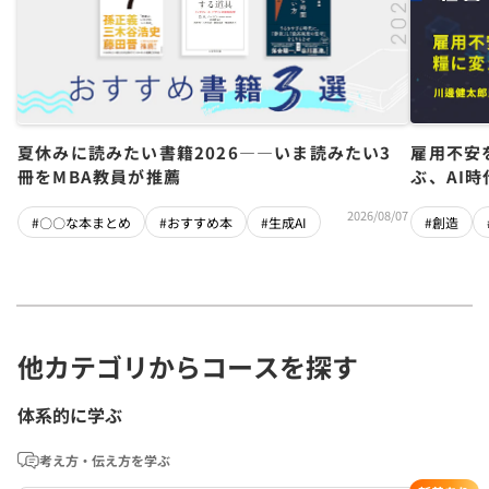
夏休みに読みたい書籍2026――いま読みたい3
雇用不安
冊をMBA教員が推薦
ぶ、AI
2026/08/07
#〇〇な本まとめ
#おすすめ本
#生成AI
#創造
他カテゴリからコースを探す
体系的に学ぶ
考え方・伝え方を学ぶ