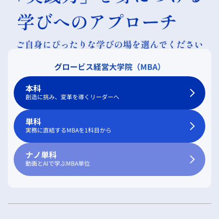
グロービス経営大学院（MBA）
本科
創造に挑み、変革を導くリーダーへ
単科
実務に直結するMBAを1科目から
ナノ単科
動画とAIで学ぶMBA単位