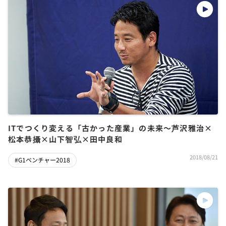
ITでつくり変える「古かった産業」の未来～芦沢雅治×
松本恭攝×山下智弘×田中良和
2018/08/21
#G1ベンチャー2018