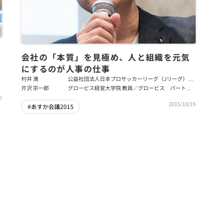
会社の「本質」を見極め、人と組織を元気
にするのが人事の仕事
村井 満
公益社団法人日本プロサッカーリーグ（Jリーグ）チ
ェアマン
芹沢 宗一郎
グロービス経営大学院 教員／グロービス パートナ
ーファカルティ
0
2015/10/19
#あすか会議2015