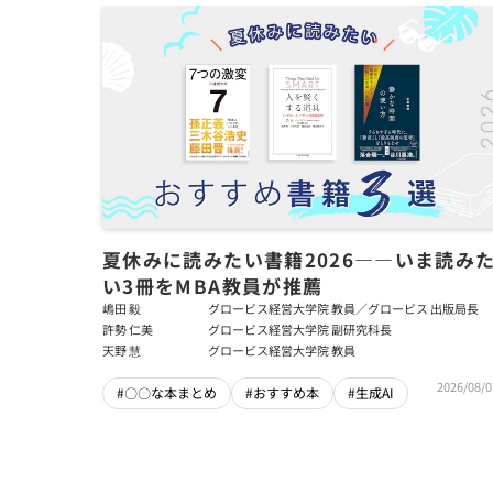
夏休みに読みたい書籍2026――いま読み
い3冊をMBA教員が推薦
嶋田 毅
グロービス経営大学院 教員／グロービス 出版局長
許勢 仁美
グロービス経営大学院 副研究科長
天野 慧
グロービス経営大学院 教員
2026/08/0
#〇〇な本まとめ
#おすすめ本
#生成AI