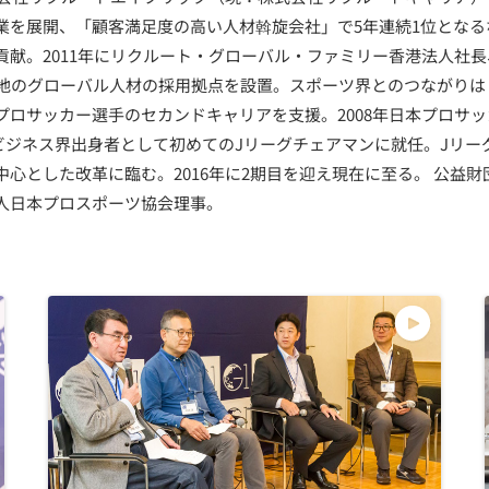
業を展開、「顧客満足度の高い人材斡旋会社」で5年連続1位となる
献。2011年にリクルート・グローバル・ファミリー香港法人社長、
現地のグローバル人材の採用拠点を設置。スポーツ界とのつながりは
プロサッカー選手のセカンドキャリアを支援。2008年日本プロサ
日、ビジネス界出身者として初めてのJリーグチェアマンに就任。Jリ
心とした改革に臨む。2016年に2期目を迎え現在に至る。 公益
人日本プロスポーツ協会理事。