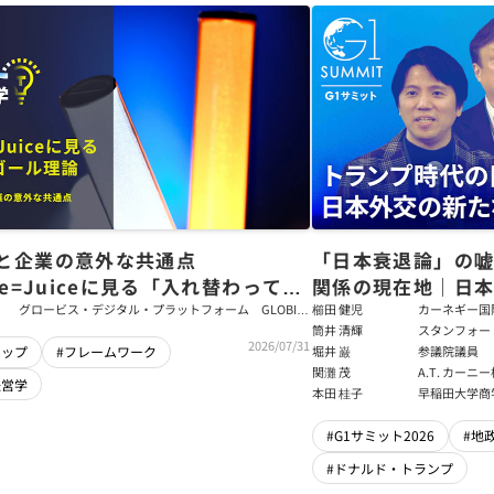
と企業の意外な共通点
「日本衰退論」の
ce=Juiceに見る「入れ替わっても
関係の現在地｜日本
ム」をつくるパス・ゴール理論
戦略【櫛田健児×
グロービス・デジタル・プラットフォーム GLOBIS
櫛田 健児
カーネギー国
学び放題 編集部・コンテンツ開発チーム
ラムディレク
筒井 清輝
スタンフォー
輝】
2026/07/31
大学アジア太
堀井 巌
参議院議員
シップ
#フレームワーク
フェロー
関灘 茂
A.T. カー
経営学
本法人会長
本田 桂子
早稲田大学商
#G1サミット2026
#地
#ドナルド・トランプ