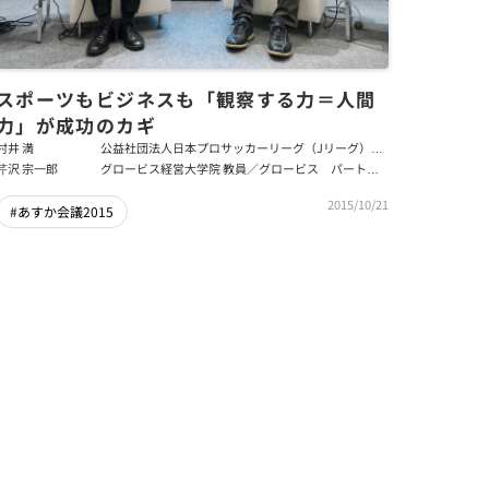
スポーツもビジネスも「観察する力＝人間
力」が成功のカギ
村井 満
公益社団法人日本プロサッカーリーグ（Jリーグ）チ
ェアマン
芹沢 宗一郎
グロービス経営大学院 教員／グロービス パートナ
ーファカルティ
2015/10/21
#あすか会議2015