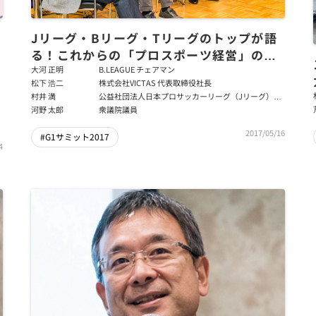
ジ
Jリーグ・Bリーグ・Tリーグのトップが語
る！これからの「プロスポーツ経営」の課
題とビジョン
大河 正明
B.LEAGUE チェアマン
松下 浩二
株式会社VICTAS 代表取締役社長
村井 満
公益社団法人日本プロサッカーリーグ（Jリーグ）チ
ェアマン
河野 太郎
衆議院議員
2017/05/16
#G1サミット2017
4