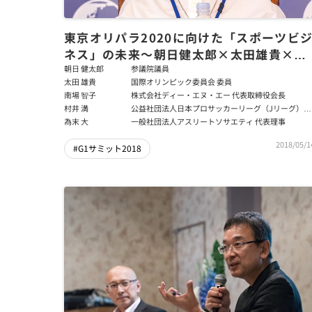
東京オリパラ2020に向けた「スポーツビ
ネス」の未来～朝日健太郎×太田雄貴×民
秋清史×南場智子×為末大×村井満
朝日 健太郎
参議院議員
太田 雄貴
国際オリンピック委員会 委員
南場 智子
株式会社ディー・エヌ・エー 代表取締役会長
村井 満
公益社団法人日本プロサッカーリーグ（Jリーグ）チ
ェアマン
為末 大
一般社団法人アスリートソサエティ 代表理事
2018/05/1
#G1サミット2018