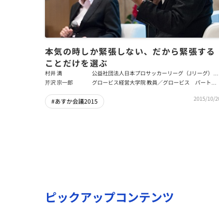
本気の時しか緊張しない、だから緊張する
ことだけを選ぶ
村井 満
公益社団法人日本プロサッカーリーグ（Jリーグ）チ
ェアマン
芹沢 宗一郎
グロービス経営大学院 教員／グロービス パートナ
ーファカルティ
2015/10/2
#あすか会議2015
ピックアップコンテンツ