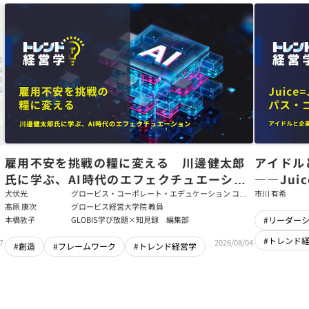
た
雇用不安を挑戦の糧に変える 川邊健太郎
アイドル
氏に学ぶ、AI時代のエフェクチュエーショ
――Jui
ン
強いチー
犬伏光
グロービス・コーポレート・エデュケーション コー
市川 有希
ポレート・ソリューション・チーム コンサルタント
髙原 康次
グロービス経営大学院 教員
本橋敦子
GLOBIS学び放題×知見録 編集部
#リーダー
#トレンド
7
2026/08/04
#創造
#フレームワーク
#トレンド経営学