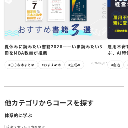
夏休みに読みたい書籍2026――いま読みたい3
雇用不安
冊をMBA教員が推薦
ぶ、AI
2026/08/07
#〇〇な本まとめ
#おすすめ本
#生成AI
#創造
他カテゴリからコースを探す
体系的に学ぶ
考え方・伝え方を学ぶ