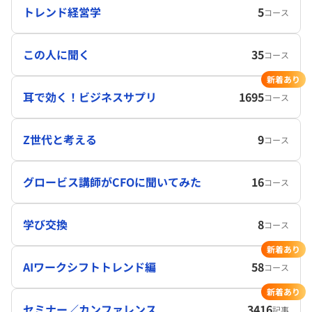
トレンド経営学
5
コース
この人に聞く
35
コース
新着あり
耳で効く！ビジネスサプリ
1695
コース
Z世代と考える
9
コース
グロービス講師がCFOに聞いてみた
16
コース
学び交換
8
コース
新着あり
AIワークシフトトレンド編
58
コース
新着あり
セミナー／カンファレンス
3416
記事