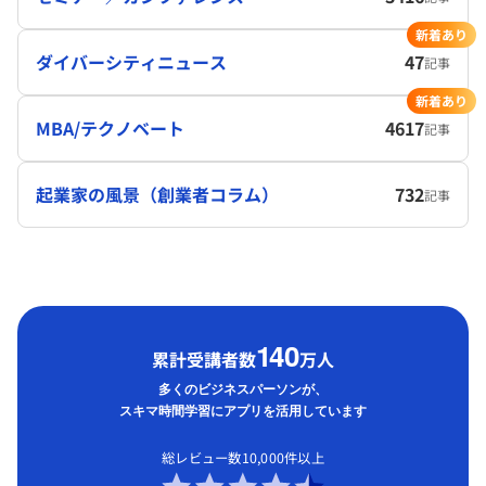
新着あり
ダイバーシティニュース
47
記事
新着あり
MBA/テクノベート
4617
記事
起業家の風景（創業者コラム）
732
記事
1
40
累計受講者数
万人
多くのビジネスパーソンが、
スキマ時間学習にアプリを活用しています
総レビュー数10,000件以上