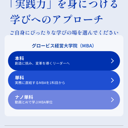
グロービス経営大学院（MBA）
本科
創造に挑み、変革を導くリーダーへ
単科
実務に直結するMBAを1科目から
ナノ単科
動画とAIで学ぶMBA単位