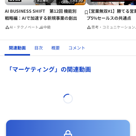
1:03:55
きるかもしれません。
AI BUSINESS SHIFT 第12回 機能別
【営業無双#1】勝てる営
例えば 私の場合、自分から動くことで、過去１年でこんな
戦略編：AIで加速する新規事業の創出
プ5%セールスの共通点
ことがありました。
AI・テクノベート
中級
思考・コミュニケーション
物のサービス：
・腕時計の金属ベルトの交換用純正品- 肌が弱いのでチタン
製。メーカーによっては市販ではほぼ見られない。修理や直
関連動画
目次
概要
コメント
売も可能とわかった。
・水筒のゴムパッキン等消耗品 - メーカー直で購入できるブ
ランドもあり、購入できた。(ブランドによっては消耗品の扱
「マーケティング」の関連動画
いはない。）
体験のサービス：
・ちいさな酒造メーカーが直営のレストランで試飲会を初開
催（お酒を提供するだけではなく、お酒が好きな人を集め
て、見ず知らずの人がみんなで楽しむ。）
業務ではできなくても、自分の体験なら可能 ということで
あれば 今後とも積極的に行動してみようと思います。