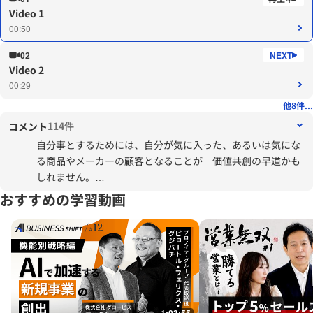
Video 1
00:50
02
Video 2
00:29
他8件...
114件
コメント
自分事とするためには、自分が気に入った、あるいは気にな
る商品やメーカーの顧客となることが 価値共創の早道かも
しれません。
新しい製品を購入したとき、それはどんな人（私自身がどん
おすすめの学習動画
な人か）が、いつ、どういうときに、何と一緒に使用/利用す
るのかを 企業にフィードバックすることが第一歩かもしれ
ませんね。
最初から企業からの回答は期待しませんが、購入後、一か
月、半年 更にはトラブル発生時 と 何度かフィードバッ
クを重ねることで、自分（だけではなく、多数）のニーズが
あれば、新しい商品やサービスとして実現することを体感で