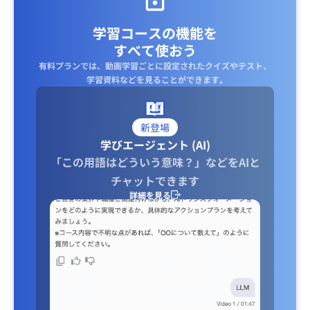
学習コースの機能を
すべて使おう
有料プランでは、動画学習ごとに設定されたクイズやテスト、
学習資料などを見ることができます｡
新登場
学びエージェント (AI)
「この用語はどういう意味？」などをAIと
チャットできます
詳細を見る