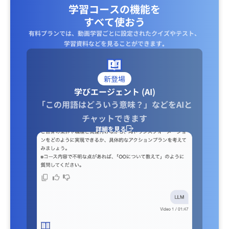
学習コースの機能を
すべて使おう
有料プランでは、動画学習ごとに設定されたクイズやテスト、
学習資料などを見ることができます｡
新登場
学びエージェント (AI)
「この用語はどういう意味？」などをAIと
チャットできます
詳細を見る