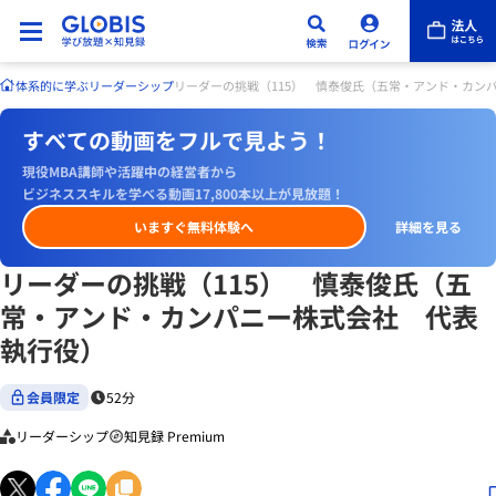
体系的に学ぶ
リーダーシップ
リーダーの挑戦（115） 慎泰俊氏（五常・アンド・カン
すべての動画をフルで見よう！
現役MBA講師や活躍中の経営者から
ビジネススキルを学べる動画17,800本以上が見放題！
いますぐ無料体験へ
詳細を見る
リーダーの挑戦（115） 慎泰俊氏（五
常・アンド・カンパニー株式会社 代表
執行役）
会員限定
52分
リーダーシップ
知見録 Premium