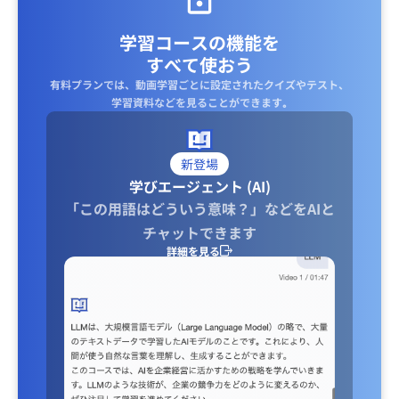
学習コースの機能を
すべて使おう
有料プランでは、動画学習ごとに設定されたクイズやテスト、
学習資料などを見ることができます｡
新登場
学びエージェント (AI)
「この用語はどういう意味？」などをAIと
チャットできます
詳細を見る