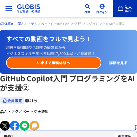
体系的に学ぶ
AI・テクノベート
GitHub Copilot入門 プログラミングをAIが支援②
すべての動画をフルで見よう！
現役MBA講師や活躍中の経営者から
ビジネススキルを学べる動画17,800本以上が見放題！
いますぐ無料体験へ
詳細を見る
GitHub Copilot入門 プログラミングをAI
が支援②
会員限定
41分
AI・テクノベート
実践知
01