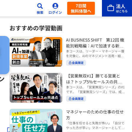
7日間
無料体験へ
おすすめの学習動画
AI BUSINESS SHIFT 第12回 機
能別戦略編：AIで加速する新規
事業の創出
本コースは、リーダー・マネージャー層
を対象に、AIのマネジメント活用・組織
活用を体系的に学ぶ 『AI BUSINESS SHI
会員限定
FTシリーズ（全12回）』の第12回で
す。 第12回「機能別戦略編：AIで加速す
る新規事業の創出」では、新規事業やス
【営業無双#1】勝てる営業と
ン
タートアップを取り巻く環境がどのよう
は？トップ5%セールスの共通
に変化しているのかを俯瞰し、新たな価
点
本コースは、「営業無双シリーズ」の#1
値創造と非連続な成長を生み出すため
です。 「営業無双シリーズ」では、成約
に、AI時代における事業機会の捉え方
率アップに向けて、お客様に選ばれ続け
や、成功確率を高めるための考え方につ
会員限定
る無双の営業になるための実践的な考え
いて学びます。 ■こんな方におすすめ
方やテクニックを紹介していきます。
・新規事業開発やスタートアップ創出に
（#2以降は順次公開） 本コースでは、
マネジャーのための仕事の任せ
携わるリーダー・マネージャーの方 ・AI
「勝てる営業とは？トップ5%セールス
方
を活用して事業創出のスピードや成功確
の共通点」をテーマに BtoBでお客様に
率を高めたい方 ・AI時代における新規事
「仕事を任せると失敗が怖い」「自分で
選ばれる営業の役割 トップ5％のセール
業リーダーの役割やマインドセットを学
やった方が早い」マネージャーとしてメ
スに共通する行動や考え方 成果につなが
びたい方 ■AIシフトシリーズとは？ 『AI