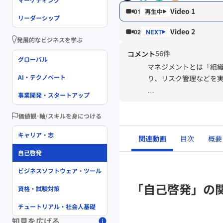
Video 1
01
リーダーシップ
Video 2
02
発展的なビジネスを学ぶ
56件
コメント
グローバル
マネジメントとは「組
AI・テクノベート
り、リスク管理などを
事業開発・スタートアップ
「ときには、管理職が
向に変更する必要もあ
価値観･軸/スキルを身につける
また、「仕事そのもの
キャリア・志
関連動画
目次
概要
自己啓発
ビジネスソフトウェア・ツール
「自己啓発」の
資格・試験対策
チュートリアル・社会人基礎
知見を広げる