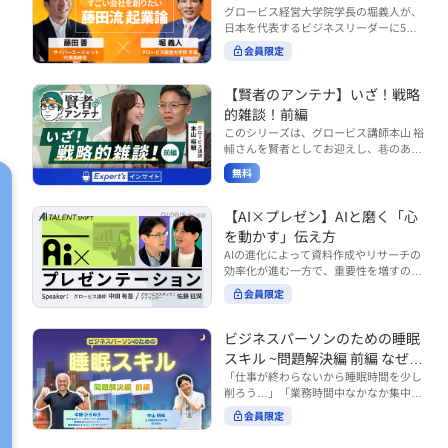
で起こりがちな事例をもとに、相手の思
締役）
グロービス経営大学院学長の堀義人が、
や効率化といった現場レベルのAI活用だ
考と行動を引き出す関わり方を学びま
日本を代表するビジネスリーダーに5つ
けでなく、いかにして経営や戦略に貢献
す。 また、代表的なコーチングのフレー
の質問（能力開発／挑戦／試練／仲間／
する存在へと進化していくのかについて
会員限定
ムワークである「GROWモデル」を取り
志）を投げかけ、その人生哲学を解き明
考えを深め、学んでいきます。 ■こんな
上げ、どのような問いかけによって相手
かします。第5回目のゲストは、サイバ
方におすすめ ・人事・総務・労務・経
の主体性を引き出していくのかを、わか
ーエージェント代表取締役の藤田晋氏。
【賢者のアンテナ】いざ！戦略
理・情シスなど、バックオフィス部門を
りやすく解説します。 メンバーとの対話
起業の理由、経営をどうやって学んだ
率いるリーダー・マネージャーの方 ・バ
的雑談！前編
を、成長を促す機会へと変えていく。そ
か、アメーバブログ・ABEMAの立ち上
ックオフィス業務へのAI活用やDX推進を
このシリーズは、グロービス講師本山 裕
の第一歩としておすすめのコースです。
げ、経営チームづくりについてなど聞い
担っている方 ・AI時代におけるバックオ
輔さんを賢者としてお迎えし、巷のあり
コース内で紹介している「傾聴力」を深
ていきます。（肩書きは2020年12月11
フィスの役割や戦略のあり方を考えたい
とあらゆるものを独自の視点で紐解き、
めたい方は、こちらも合わせてご覧くだ
日撮影当時のもの） 藤田 晋 サイバー
無料
方 ■AIシフトシリーズとは？ 『AI BUSI
さい。 ・傾聴力 ~リーダーのための聴く
皆様の学びの意欲を刺激するコンテンツ
エージェント 代表取締役 堀 義人 グ
NESS SHIFTシリーズ』は以下の3部構成
技術~（基礎編） https://unlimited.glob
です。 毎月第2・第4水曜日の朝7時に定
ロービス経営大学院 学長 グロービ
で設計された全12回のシリーズです。
is.co.jp/ja/courses/fe285262/learn/step
期配信されます。 取り上げて欲しいご質
【AI×プレゼン】AIと磨く「心
ス・キャピタル・パートナーズ 代表パ
（順次公開） https://unlimited.globis.c
s/59808 ・傾聴力 ~リーダーのための聴
問やテーマ、感想を随時受け付けていま
を動かす」伝え方
ートナー
o.jp/ja/tags/AI%E3%83%93%E3%82%B
く技術~（実践編） https://unlimited.gl
す。 グーグルフォーム（https://forms.g
AIの進化によって資料作成やリサーチの
8%E3%83%8D%E3%82%B9%E3%82%
obis.co.jp/ja/courses/01d24a39/learn/s
le/qqoBYuRUmUYz4scC6） または グ
効率化が進む一方で、重要性を増すのが
B7%E3%83%95%E3%83%88 ・基礎編
teps/59813 ※本動画は、制作時点の情
ロ放題編集部員のX（https://x.com/mai
「伝える力」です。本コースでは、AI時
（第1回〜3回）：リーダーやマネージャ
報に基づき作成したものです（2026年6
rakobayashi） まで、ぜひご要望をお
会員限定
代のプレゼンに求められるデリバリース
ーに求められる、AI時代の基礎的なリテ
月制作）
寄せください。 ※本動画は、制作時点の
キルについて解説します。 自分の伝え方
ラシーの強化を目的としたコース ・マネ
情報に基づき作成したものです（2026年
を客観的に評価し、改善できるAI活用法
ジメント編（第4回〜7回）：AI時代のリ
ビジネスパーソンのための睡眠
6月制作）
も紹介。大事な場面で「心を動かす」プ
ーダーシップや組織変革を中心に学ぶコ
スキル ~問題解決編 前編 なぜ眠
レゼンをしたい方におすすめです。関連
ース ・機能別戦略編（第8回〜12回）：
れないのか？~
「仕事が終わらないから睡眠時間を少し
コース「プレゼンテーションスキル」も
AI時代における機能別での戦略のあり方
削ろう…」「業務時間中なかなか集中で
併せてご覧ください。 ▼プレゼン動画分
を中心に学ぶコース より実践的なAIツー
きない…」「毎日朝起きるのがつら
析プロンプト（辛口） https://hodai.glo
ルの活用法について学びたい方は『AI W
会員限定
い…」。 あなたはこのような経験をした
bis.co.jp/learning_documents/6f976cd
ORK SHIFTシリーズ』をご視聴くださ
ことはありませんか？ 仕事やプライベー
a ▼関連動画：プレゼンテーションスキ
い。 https://unlimited.globis.co.jp/ja/s