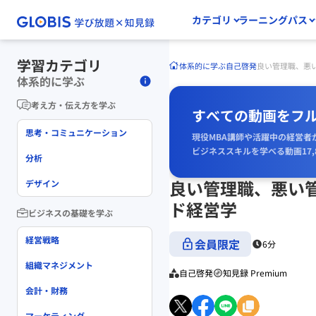
カテゴリ
ラーニングパス
学習カテゴリ
体系的に学ぶ
自己啓発
良い管理職、悪い
体系的に学ぶ
考え方・伝え方を学ぶ
すべての動画をフ
思考・コミュニケーション
現役MBA講師や活躍中の経営者
ビジネススキルを学べる動画17,
分析
良い管理職、悪い管
デザイン
ド経営学
ビジネスの基礎を学ぶ
経営戦略
会員限定
6分
組織マネジメント
自己啓発
知見録 Premium
会計・財務
マーケティング