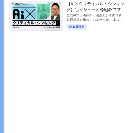
トの時間をやりくりするために、真っ先
【AI×クリティカル・シンキン
ル https://unlimited.globis.co.jp/ja/co
earch?tag=AI%E3%83%AF%E3%83%B
に削りがちなのが「睡眠」時間。 実は
urses/598f3254/ ※本コースは、AI時代
グ】①イシューと枠組みでプロ
C%E3%82%AF%E3%82%B7%E3%83%
今、日本社会は世界と比較して「最も眠
のビジネススキルを学ぶ「AIタレントシ
95%E3%83%88 ※本コースは、AIのマネ
ンプトを磨く
生成AIから期待する回答を引き出せず、
らない国」だということもわかってきて
フト」シリーズの一環として提供してい
ジメント活用を学ぶ「AIビジネスシフ
試行錯誤を重ねていませんか。 本コース
います。 慢性的な睡眠不足は、心身の健
ます。 https://unlimited.globis.co.jp/j
ト」シリーズの一環として提供していま
では、生成AI活用の質を高める鍵とし
康に悪影響なだけでなく、仕事のパフォ
会員限定
a/tags/AI%E3%82%BF%E3%83%AC%E
す。 ※本動画は、制作時点の情報に基づ
て、クリティカル・シンキングの視点か
ーマンスにも当然大きな影響を与え、社
3%83%B3%E3%83%88%E3%82%B7%E
き作成したものです（2026年2月制作）
らイシュー設定と枠組みを押さえる重要
会全体の経済損失につながります。 この
3%83%95%E3%83%88 ※本動画は、制
性を解説します。 目的に直結する問いの
コースでは、基本的な睡眠リテラシーを
作時点の情報に基づき作成したものです
立て方や、プロンプトに落とし込む際の
学んだ後の「問題解決編」として、「な
（2026年1月制作）
実践ポイントを具体例とともに学ぶこと
ぜ多くのビジネスパーソンは眠れないの
で、AIをより思考のパートナーとして活
か？」について解説していきます。 ▼本
用できるようになります。 生成AIを業務
コースで学べる主な内容 ・そもそも眠れ
で使い始めた方から、活用を一段深めた
ないことは何が問題なのか？ ・眠れなく
い方まで、再現性あるプロンプト設計を
なってしまう原因とは？ 睡眠不足の原因
身につけたい方におすすめの内容です。
は認知機能の問題にありました。 自身の
さらに学びを深めたい方は、こちらも合
睡眠不足に対し、正しく「気づき・理解
わせてご覧ください。 【AI×クリティカ
し・行動を変える」第一歩を踏み出しま
ル・シンキング】②AIの弱点との向き合
しょう。 ▼関連コース ・ビジネスパー
い方 https://unlimited.globis.co.jp/ja/c
ソンのための睡眠スキル ~リテラシー編
ourses/cdfe41e3/learn/steps/62198 ※
~ https://unlimited.globis.co.jp/ja/cour
本コースは、AI時代のビジネススキルを
ses/24575c03/learn/steps/53129 ・ビジ
学ぶ「AIタレントシフト」シリーズの一
ネスパーソンのための睡眠スキル ~問題
環として提供しています。 https://unli
解決編 後編 どうしたら眠れるのか？~ ht
mited.globis.co.jp/ja/tags/AI%E3%82%
tps://unlimited.globis.co.jp/ja/course
BF%E3%83%AC%E3%83%B3%E3%8
s/4ba981e9/learn/steps/62042 ※本動画
3%88%E3%82%B7%E3%83%95%E3%8
は、制作時点の情報に基づき作成したも
3%88 ※本動画は、制作時点の情報に基
のです（2025年12月制作）