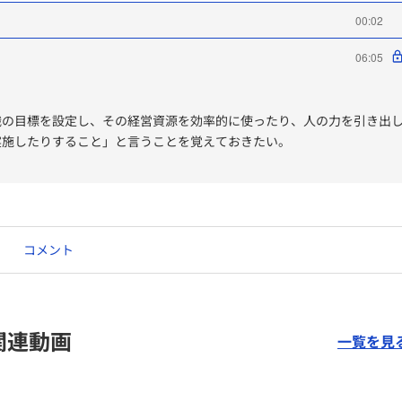
00:02
06:05
織の目標を設定し、その経営資源を効率的に使ったり、人の力を引き出
実施したりすること」と言うことを覚えておきたい。
上司と掛け合って、そもそもの数字の妥当性を精査したり、より好まし
る」とあるが、これをやれている管理職がどれだけいるのだろうか…
に目を向ける」ことも当然意識したい。
コメント
関連動画
一覧を見