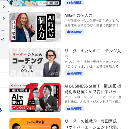
ンバーやチームの力を引き出しながら成
る実践的なポイント などを解説します。
会員限定
BUSINESS SHIFTシリーズ』は以下の3
果を上げるには、どのように仕事を任せ
◾️こんな方におすすめ 提案しても顧客に
部構成で設計された全12回のシリーズで
ていけば良いのでしょうか？ 変化の激し
響かず、「いい話だった」で終わる商談
す。（順次公開） https://unlimited.glo
い時代において、マネージャーとして成
AI時代の個人力
が多い方 顧客の本当の課題や決裁者の判
bis.co.jp/ja/tags/AI%E3%83%93%E3%8
果を上げ続けるためには、メンバーの個
AIが仕事や社会の前提を変え続ける今、
断基準をつかみきれず、案件が前に進ま
2%B8%E3%83%8D%E3%82%B9%E3%
性や特性を理解し、それに合わせた効果
最も求められるのは「他者に代替されな
ない方 再現性のある営業テクニックを身
82%B7%E3%83%95%E3%83%88 ・基
的な任せ方を身につけることが重要で
い個としての力」“個人力”です。 本コー
につけたい方 ※本動画は、制作時点の情
礎編（第1回〜3回）：リーダーやマネー
会員限定
す。このコースでは、ソーシャルスタイ
スでは、澤円氏の著書『個人力』をもと
報に基づき作成したものです（2026年7
ジャーに求められる、AI時代の基礎的な
ル理論を活用してメンバーごとに最適な
した
に、AI時代をしなやかに生き抜くための
月制作）
リテラシーの強化を目的としたコース ・
アプローチを学びます。「任せる力」を
「前向きな自己中戦略」を学びます。 テ
マネジメント編（第4回〜7回）：AI時代
高めることで、チーム全体の成長を促進
ーマは、「Being（ありたい自分）」を
リーダーのためのコーチング入
のリーダーシップや組織変革を中心に学
し、自身のリーダーシップを発揮できる
中心に据え、自ら考え（Think）、変化
ぶコース ・機能別戦略編（第8回〜12
ようになっていきます。 ※本動画は、制
門
し（Transform）、協働する（Collabor
い方
回）：AI時代における機能別での戦略の
作時点の情報に基づき作成したものです
メンバーから相談を受けたとき、つい
ate）ことで、自分らしい価値を発揮し
あり方を中心に学ぶコース より実践的な
（2024年12月制作）
「こうすればいいよ」と答えを教えてし
ていくこと。 リスキリングやAI活用が叫
AIツールの活用法について学びたい方は
まう。 あるいは、「自分で考えてほし
ばれる今こそ、スキルより先に“自分の
会員限定
『AI WORK SHIFTシリーズ』をご視聴く
い」と思うあまり、すべて任せきりにし
軸”を問うことが重要です。 あなたは何
ださい。 https://unlimited.globis.co.j
てしまう。 メンバーの成長機会を確保し
を大切にし、どんな未来を描きたいの
p/ja/search?tag=AI%E3%83%AF%E3%8
つつ、自律的に仕事を進めてもらうため
AI BUSINESS SHIFT 第10回 機
か？ このコースは、あなたが“ありたい
3%BC%E3%82%AF%E3%82%B7%E3%
にはどうすればよいのか。 こうした悩み
自分”として生き、キャリアをデザイン
能別戦略編：AIで変わるバック
83%95%E3%83%88 ※本コースは、AIの
に直面するリーダー・マネージャーの方
していくための思考と行動のガイドにな
マネジメント活用を学ぶ「AIビジネスシ
オフィス
本コースは、リーダー・マネージャー層
は多いのではないでしょうか。 変化が激
ります。 ※本動画は、制作時点の情報に
フト」シリーズの一環として提供してい
を対象に、AIのマネジメント活用・組織
しく、正解のない現代においては、指示
基づき作成したものです（2025年11月
ます。 ※本動画は、制作時点の情報に基
活用を体系的に学ぶ 『AI BUSINESS SHI
や助言にとどまらず、メンバーの思考を
る
会員限定
制作）
づき作成したものです（2026年03月制
FTシリーズ（全12回）』の第10回で
引き出し、自律的な行動を促す「コーチ
作）
す。 第10回「機能別戦略編：AIで変わる
ングスキル」の重要性が高まっていま
バックオフィス」では、人事・総務・労
リーダーの挑戦⑤ 藤田晋氏
す。 本コースでは、基礎的なコーチング
務・経理・情報システムなどのバックオ
の考え方を押さえたうえで、実際の職場
（サイバーエージェント代表取
フィス領域において、定型業務の自動化