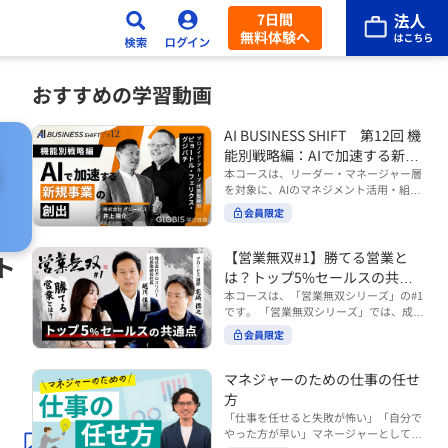
7日間
無料体験へ
おすすめの学習動画
AI BUSINESS SHIFT 第12回 機
能別戦略編：AIで加速する新規
事業の創出
本コースは、リーダー・マネージャー層
を対象に、AIのマネジメント活用・組織
活用を体系的に学ぶ 『AI BUSINESS SHI
会員限定
FTシリーズ（全12回）』の第12回で
す。 第12回「機能別戦略編：AIで加速す
る新規事業の創出」では、新規事業やス
【営業無双#1】勝てる営業と
ト
タートアップを取り巻く環境がどのよう
は？トップ5%セールスの共通
に変化しているのかを俯瞰し、新たな価
点
本コースは、「営業無双シリーズ」の#1
値創造と非連続な成長を生み出すため
です。 「営業無双シリーズ」では、成約
に、AI時代における事業機会の捉え方
率アップに向けて、お客様に選ばれ続け
や、成功確率を高めるための考え方につ
会員限定
る無双の営業になるための実践的な考え
いて学びます。 ■こんな方におすすめ
方やテクニックを紹介していきます。
・新規事業開発やスタートアップ創出に
（#2以降は順次公開） 本コースでは、
マネジャーのための仕事の任せ
携わるリーダー・マネージャーの方 ・AI
「勝てる営業とは？トップ5%セールス
方
を活用して事業創出のスピードや成功確
の共通点」をテーマに BtoBでお客様に
率を高めたい方 ・AI時代における新規事
「仕事を任せると失敗が怖い」「自分で
選ばれる営業の役割 トップ5％のセール
業リーダーの役割やマインドセットを学
やった方が早い」マネージャーとしてメ
スに共通する行動や考え方 成果につなが
びたい方 ■AIシフトシリーズとは？ 『AI