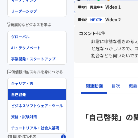
Video 1
01
リーダーシップ
Video 2
02
発展的なビジネスを学ぶ
41件
コメント
グローバル
非常に申請な響きの考
AI・テクノベート
と危なっかしいので、
割合なども伺いたいで
事業開発・スタートアップ
価値観･軸/スキルを身につける
キャリア・志
関連動画
目次
概要
自己啓発
ビジネスソフトウェア・ツール
「自己啓発」の
資格・試験対策
チュートリアル・社会人基礎
知見を広げる