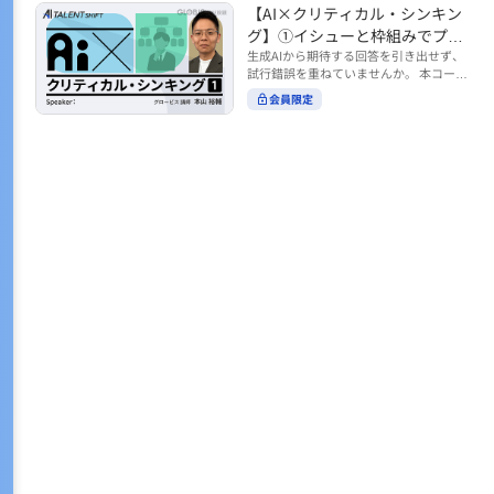
トの時間をやりくりするために、真っ先
【AI×クリティカル・シンキン
ル https://unlimited.globis.co.jp/ja/co
earch?tag=AI%E3%83%AF%E3%83%B
に削りがちなのが「睡眠」時間。 実は
urses/598f3254/ ※本コースは、AI時代
グ】①イシューと枠組みでプロ
C%E3%82%AF%E3%82%B7%E3%83%
今、日本社会は世界と比較して「最も眠
のビジネススキルを学ぶ「AIタレントシ
95%E3%83%88 ※本コースは、AIのマネ
ンプトを磨く
生成AIから期待する回答を引き出せず、
らない国」だということもわかってきて
フト」シリーズの一環として提供してい
ジメント活用を学ぶ「AIビジネスシフ
試行錯誤を重ねていませんか。 本コース
います。 慢性的な睡眠不足は、心身の健
ます。 https://unlimited.globis.co.jp/j
ト」シリーズの一環として提供していま
では、生成AI活用の質を高める鍵とし
康に悪影響なだけでなく、仕事のパフォ
会員限定
a/tags/AI%E3%82%BF%E3%83%AC%E
す。 ※本動画は、制作時点の情報に基づ
て、クリティカル・シンキングの視点か
ーマンスにも当然大きな影響を与え、社
3%83%B3%E3%83%88%E3%82%B7%E
き作成したものです（2026年2月制作）
らイシュー設定と枠組みを押さえる重要
会全体の経済損失につながります。 この
3%83%95%E3%83%88 ※本動画は、制
性を解説します。 目的に直結する問いの
コースでは、基本的な睡眠リテラシーを
作時点の情報に基づき作成したものです
立て方や、プロンプトに落とし込む際の
学んだ後の「問題解決編」として、「な
（2026年1月制作）
実践ポイントを具体例とともに学ぶこと
ぜ多くのビジネスパーソンは眠れないの
で、AIをより思考のパートナーとして活
か？」について解説していきます。 ▼本
用できるようになります。 生成AIを業務
コースで学べる主な内容 ・そもそも眠れ
で使い始めた方から、活用を一段深めた
ないことは何が問題なのか？ ・眠れなく
い方まで、再現性あるプロンプト設計を
なってしまう原因とは？ 睡眠不足の原因
身につけたい方におすすめの内容です。
は認知機能の問題にありました。 自身の
さらに学びを深めたい方は、こちらも合
睡眠不足に対し、正しく「気づき・理解
わせてご覧ください。 【AI×クリティカ
し・行動を変える」第一歩を踏み出しま
ル・シンキング】②AIの弱点との向き合
しょう。 ▼関連コース ・ビジネスパー
い方 https://unlimited.globis.co.jp/ja/c
ソンのための睡眠スキル ~リテラシー編
ourses/cdfe41e3/learn/steps/62198 ※
~ https://unlimited.globis.co.jp/ja/cour
本コースは、AI時代のビジネススキルを
ses/24575c03/learn/steps/53129 ・ビジ
学ぶ「AIタレントシフト」シリーズの一
ネスパーソンのための睡眠スキル ~問題
環として提供しています。 https://unli
解決編 後編 どうしたら眠れるのか？~ ht
mited.globis.co.jp/ja/tags/AI%E3%82%
tps://unlimited.globis.co.jp/ja/course
BF%E3%83%AC%E3%83%B3%E3%8
s/4ba981e9/learn/steps/62042 ※本動画
3%88%E3%82%B7%E3%83%95%E3%8
は、制作時点の情報に基づき作成したも
3%88 ※本動画は、制作時点の情報に基
のです（2025年12月制作）