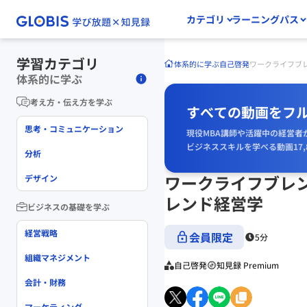
カテゴリ
ラーニングパス
学習カテゴリ
体系的に学ぶ
自己啓発
ワークライフブレ
体系的に学ぶ
考え方・伝え方を学ぶ
すべての動画をフ
思考・コミュニケーション
現役MBA講師や活躍中の経営者
ビジネススキルを学べる動画17,
分析
ワークライフブレン
デザイン
レンド経営学
ビジネスの基礎を学ぶ
経営戦略
会員限定
5分
組織マネジメント
自己啓発
知見録 Premium
会計・財務
マーケティング