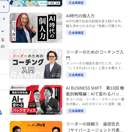
ンバーやチームの力を引き出しながら成
る実践的なポイント などを解説します。
会員限定
BUSINESS SHIFTシリーズ』は以下の3
果を上げるには、どのように仕事を任せ
◾️こんな方におすすめ 提案しても顧客に
部構成で設計された全12回のシリーズで
ていけば良いのでしょうか？ 変化の激し
響かず、「いい話だった」で終わる商談
す。（順次公開） https://unlimited.glo
い時代において、マネージャーとして成
AI時代の個人力
が多い方 顧客の本当の課題や決裁者の判
bis.co.jp/ja/tags/AI%E3%83%93%E3%8
果を上げ続けるためには、メンバーの個
AIが仕事や社会の前提を変え続ける今、
断基準をつかみきれず、案件が前に進ま
2%B8%E3%83%8D%E3%82%B9%E3%
性や特性を理解し、それに合わせた効果
最も求められるのは「他者に代替されな
ない方 再現性のある営業テクニックを身
82%B7%E3%83%95%E3%83%88 ・基
的な任せ方を身につけることが重要で
い個としての力」“個人力”です。 本コー
につけたい方 ※本動画は、制作時点の情
礎編（第1回〜3回）：リーダーやマネー
会員限定
す。このコースでは、ソーシャルスタイ
スでは、澤円氏の著書『個人力』をもと
報に基づき作成したものです（2026年7
ジャーに求められる、AI時代の基礎的な
ル理論を活用してメンバーごとに最適な
する
に、AI時代をしなやかに生き抜くための
月制作）
リテラシーの強化を目的としたコース ・
アプローチを学びます。「任せる力」を
「前向きな自己中戦略」を学びます。 テ
ドの
マネジメント編（第4回〜7回）：AI時代
高めることで、チーム全体の成長を促進
ーマは、「Being（ありたい自分）」を
リーダーのためのコーチング入
のリーダーシップや組織変革を中心に学
し、自身のリーダーシップを発揮できる
中心に据え、自ら考え（Think）、変化
ぶコース ・機能別戦略編（第8回〜12
ようになっていきます。 ※本動画は、制
門
し（Transform）、協働する（Collabor
回）：AI時代における機能別での戦略の
作時点の情報に基づき作成したものです
メンバーから相談を受けたとき、つい
ate）ことで、自分らしい価値を発揮し
あり方を中心に学ぶコース より実践的な
（2024年12月制作）
「こうすればいいよ」と答えを教えてし
ていくこと。 リスキリングやAI活用が叫
AIツールの活用法について学びたい方は
まう。 あるいは、「自分で考えてほし
ばれる今こそ、スキルより先に“自分の
会員限定
『AI WORK SHIFTシリーズ』をご視聴く
い」と思うあまり、すべて任せきりにし
軸”を問うことが重要です。 あなたは何
ださい。 https://unlimited.globis.co.j
てしまう。 メンバーの成長機会を確保し
を大切にし、どんな未来を描きたいの
p/ja/search?tag=AI%E3%83%AF%E3%8
つつ、自律的に仕事を進めてもらうため
AI BUSINESS SHIFT 第10回 機
か？ このコースは、あなたが“ありたい
3%BC%E3%82%AF%E3%82%B7%E3%
にはどうすればよいのか。 こうした悩み
自分”として生き、キャリアをデザイン
能別戦略編：AIで変わるバック
83%95%E3%83%88 ※本コースは、AIの
に直面するリーダー・マネージャーの方
していくための思考と行動のガイドにな
マネジメント活用を学ぶ「AIビジネスシ
オフィス
本コースは、リーダー・マネージャー層
は多いのではないでしょうか。 変化が激
ります。 ※本動画は、制作時点の情報に
フト」シリーズの一環として提供してい
を対象に、AIのマネジメント活用・組織
しく、正解のない現代においては、指示
基づき作成したものです（2025年11月
ます。 ※本動画は、制作時点の情報に基
活用を体系的に学ぶ 『AI BUSINESS SHI
や助言にとどまらず、メンバーの思考を
る
会員限定
制作）
づき作成したものです（2026年03月制
FTシリーズ（全12回）』の第10回で
引き出し、自律的な行動を促す「コーチ
作）
す。 第10回「機能別戦略編：AIで変わる
ングスキル」の重要性が高まっていま
バックオフィス」では、人事・総務・労
リーダーの挑戦⑤ 藤田晋氏
す。 本コースでは、基礎的なコーチング
務・経理・情報システムなどのバックオ
の考え方を押さえたうえで、実際の職場
（サイバーエージェント代表取
フィス領域において、定型業務の自動化