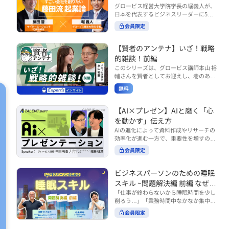
で起こりがちな事例をもとに、相手の思
締役）
グロービス経営大学院学長の堀義人が、
や効率化といった現場レベルのAI活用だ
考と行動を引き出す関わり方を学びま
日本を代表するビジネスリーダーに5つ
けでなく、いかにして経営や戦略に貢献
す。 また、代表的なコーチングのフレー
の質問（能力開発／挑戦／試練／仲間／
する存在へと進化していくのかについて
会員限定
ムワークである「GROWモデル」を取り
志）を投げかけ、その人生哲学を解き明
考えを深め、学んでいきます。 ■こんな
上げ、どのような問いかけによって相手
かします。第5回目のゲストは、サイバ
方におすすめ ・人事・総務・労務・経
の主体性を引き出していくのかを、わか
ーエージェント代表取締役の藤田晋氏。
【賢者のアンテナ】いざ！戦略
理・情シスなど、バックオフィス部門を
りやすく解説します。 メンバーとの対話
起業の理由、経営をどうやって学んだ
率いるリーダー・マネージャーの方 ・バ
的雑談！前編
を、成長を促す機会へと変えていく。そ
か、アメーバブログ・ABEMAの立ち上
ックオフィス業務へのAI活用やDX推進を
このシリーズは、グロービス講師本山 裕
の第一歩としておすすめのコースです。
げ、経営チームづくりについてなど聞い
担っている方 ・AI時代におけるバックオ
輔さんを賢者としてお迎えし、巷のあり
コース内で紹介している「傾聴力」を深
ていきます。（肩書きは2020年12月11
フィスの役割や戦略のあり方を考えたい
とあらゆるものを独自の視点で紐解き、
めたい方は、こちらも合わせてご覧くだ
日撮影当時のもの） 藤田 晋 サイバー
無料
方 ■AIシフトシリーズとは？ 『AI BUSI
さい。 ・傾聴力 ~リーダーのための聴く
皆様の学びの意欲を刺激するコンテンツ
エージェント 代表取締役 堀 義人 グ
NESS SHIFTシリーズ』は以下の3部構成
技術~（基礎編） https://unlimited.glob
です。 毎月第2・第4水曜日の朝7時に定
ロービス経営大学院 学長 グロービ
で設計された全12回のシリーズです。
is.co.jp/ja/courses/fe285262/learn/step
期配信されます。 取り上げて欲しいご質
【AI×プレゼン】AIと磨く「心
ス・キャピタル・パートナーズ 代表パ
（順次公開） https://unlimited.globis.c
s/59808 ・傾聴力 ~リーダーのための聴
問やテーマ、感想を随時受け付けていま
を動かす」伝え方
ートナー
o.jp/ja/tags/AI%E3%83%93%E3%82%B
く技術~（実践編） https://unlimited.gl
す。 グーグルフォーム（https://forms.g
AIの進化によって資料作成やリサーチの
8%E3%83%8D%E3%82%B9%E3%82%
obis.co.jp/ja/courses/01d24a39/learn/s
le/qqoBYuRUmUYz4scC6） または グ
効率化が進む一方で、重要性を増すのが
B7%E3%83%95%E3%83%88 ・基礎編
teps/59813 ※本動画は、制作時点の情
ロ放題編集部員のX（https://x.com/mai
「伝える力」です。本コースでは、AI時
（第1回〜3回）：リーダーやマネージャ
報に基づき作成したものです（2026年6
rakobayashi） まで、ぜひご要望をお
会員限定
代のプレゼンに求められるデリバリース
ーに求められる、AI時代の基礎的なリテ
月制作）
寄せください。 ※本動画は、制作時点の
キルについて解説します。 自分の伝え方
ラシーの強化を目的としたコース ・マネ
情報に基づき作成したものです（2026年
を客観的に評価し、改善できるAI活用法
ジメント編（第4回〜7回）：AI時代のリ
ビジネスパーソンのための睡眠
6月制作）
も紹介。大事な場面で「心を動かす」プ
ーダーシップや組織変革を中心に学ぶコ
スキル ~問題解決編 前編 なぜ眠
レゼンをしたい方におすすめです。関連
ース ・機能別戦略編（第8回〜12回）：
れないのか？~
「仕事が終わらないから睡眠時間を少し
コース「プレゼンテーションスキル」も
AI時代における機能別での戦略のあり方
削ろう…」「業務時間中なかなか集中で
併せてご覧ください。 ▼プレゼン動画分
を中心に学ぶコース より実践的なAIツー
きない…」「毎日朝起きるのがつら
析プロンプト（辛口） https://hodai.glo
ルの活用法について学びたい方は『AI W
会員限定
い…」。 あなたはこのような経験をした
bis.co.jp/learning_documents/6f976cd
ORK SHIFTシリーズ』をご視聴くださ
ことはありませんか？ 仕事やプライベー
a ▼関連動画：プレゼンテーションスキ
い。 https://unlimited.globis.co.jp/ja/s