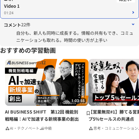
Video 1
01:24
22件
コメント
自分も、新人も同時に成長する。情報の共有もでき、コミュ
ニケーションも取れる。時間の使い方が上手い
おすすめの学習動画
1:03:55
AI BUSINESS SHIFT 第12回 機能別
【営業無双#1】勝てる営
戦略編：AIで加速する新規事業の創出
プ5%セールスの共通点
AI・テクノベート
中級
思考・コミュニケーション