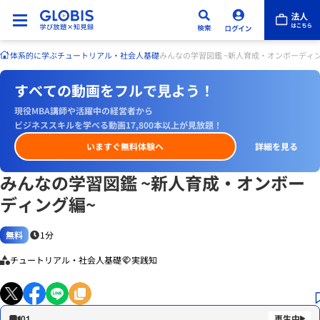
体系的に学ぶ
チュートリアル・社会人基礎
みんなの学習図鑑 ~新人育成・オンボーディ
すべての動画をフルで見よう！
現役MBA講師や活躍中の経営者から
ビジネススキルを学べる動画17,800本以上が見放題！
いますぐ無料体験へ
詳細を見る
みんなの学習図鑑 ~新人育成・オンボー
ディング編~
無料
1分
チュートリアル・社会人基礎
実践知
01