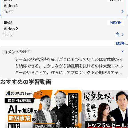
Video 1
04:52
02
Video 2
05:07
他1件...
644件
コメント
チームの状態が時を経るごとに変わっていくのは実体験から
も納得できる。しかしながら動乱期を抜けるのは大変エネル
ギーのいることで、往々にしてプロジェクトの期限までその
状態が続くこともある。
おすすめの学習動画
その場合の対処方法をもう少し具体的に知りたい。