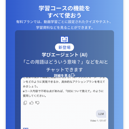
学習コースの機能を
すべて使おう
有料プランでは、動画学習ごとに設定されたクイズやテスト、
学習資料などを見ることができます｡
新登場
学びエージェント (AI)
「この用語はどういう意味？」などをAIと
チャットできます
詳細を見る