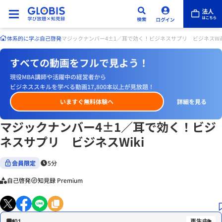
体系的に学ぶ
自己啓発
マジックナンバー4±1／耳で効く！ビジネスサプリ ビジネスWik
すべての動画をフルで見よう！
現役MBA講師や活躍中の経営者から
ビジネススキルを学べる動画17,800本以上が見放題！
いますぐ無料体験へ
詳細を見る
マジックナンバー4±1／耳で効く！ビジ
ネスサプリ ビジネスWiki
会員限定
5分
自己啓発
知見録 Premium
01