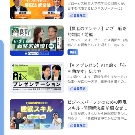
で起こりがちな事例をもとに、相手の思
締役）
グロービス経営大学院学長の堀義人が、
や効率化といった現場レベルのAI活用だ
考と行動を引き出す関わり方を学びま
日本を代表するビジネスリーダーに5つ
けでなく、いかにして経営や戦略に貢献
す。 また、代表的なコーチングのフレー
の質問（能力開発／挑戦／試練／仲間／
する存在へと進化していくのかについて
会員限定
ムワークである「GROWモデル」を取り
志）を投げかけ、その人生哲学を解き明
考えを深め、学んでいきます。 ■こんな
上げ、どのような問いかけによって相手
かします。第5回目のゲストは、サイバ
方におすすめ ・人事・総務・労務・経
の主体性を引き出していくのかを、わか
ーエージェント代表取締役の藤田晋氏。
【賢者のアンテナ】いざ！戦略
理・情シスなど、バックオフィス部門を
りやすく解説します。 メンバーとの対話
起業の理由、経営をどうやって学んだ
率いるリーダー・マネージャーの方 ・バ
的雑談！前編
を、成長を促す機会へと変えていく。そ
か、アメーバブログ・ABEMAの立ち上
ックオフィス業務へのAI活用やDX推進を
このシリーズは、グロービス講師本山 裕
の第一歩としておすすめのコースです。
げ、経営チームづくりについてなど聞い
担っている方 ・AI時代におけるバックオ
輔さんを賢者としてお迎えし、巷のあり
コース内で紹介している「傾聴力」を深
ていきます。（肩書きは2020年12月11
フィスの役割や戦略のあり方を考えたい
とあらゆるものを独自の視点で紐解き、
めたい方は、こちらも合わせてご覧くだ
日撮影当時のもの） 藤田 晋 サイバー
無料
方 ■AIシフトシリーズとは？ 『AI BUSI
さい。 ・傾聴力 ~リーダーのための聴く
皆様の学びの意欲を刺激するコンテンツ
エージェント 代表取締役 堀 義人 グ
NESS SHIFTシリーズ』は以下の3部構成
技術~（基礎編） https://unlimited.glob
です。 毎月第2・第4水曜日の朝7時に定
ロービス経営大学院 学長 グロービ
で設計された全12回のシリーズです。
is.co.jp/ja/courses/fe285262/learn/step
期配信されます。 取り上げて欲しいご質
【AI×プレゼン】AIと磨く「心
ス・キャピタル・パートナーズ 代表パ
（順次公開） https://unlimited.globis.c
s/59808 ・傾聴力 ~リーダーのための聴
問やテーマ、感想を随時受け付けていま
を動かす」伝え方
ートナー
o.jp/ja/tags/AI%E3%83%93%E3%82%B
く技術~（実践編） https://unlimited.gl
す。 グーグルフォーム（https://forms.g
AIの進化によって資料作成やリサーチの
8%E3%83%8D%E3%82%B9%E3%82%
obis.co.jp/ja/courses/01d24a39/learn/s
le/qqoBYuRUmUYz4scC6） または グ
効率化が進む一方で、重要性を増すのが
B7%E3%83%95%E3%83%88 ・基礎編
teps/59813 ※本動画は、制作時点の情
ロ放題編集部員のX（https://x.com/mai
「伝える力」です。本コースでは、AI時
（第1回〜3回）：リーダーやマネージャ
報に基づき作成したものです（2026年6
rakobayashi） まで、ぜひご要望をお
会員限定
代のプレゼンに求められるデリバリース
ーに求められる、AI時代の基礎的なリテ
月制作）
寄せください。 ※本動画は、制作時点の
キルについて解説します。 自分の伝え方
ラシーの強化を目的としたコース ・マネ
情報に基づき作成したものです（2026年
を客観的に評価し、改善できるAI活用法
ジメント編（第4回〜7回）：AI時代のリ
ビジネスパーソンのための睡眠
6月制作）
も紹介。大事な場面で「心を動かす」プ
ーダーシップや組織変革を中心に学ぶコ
スキル ~問題解決編 前編 なぜ眠
レゼンをしたい方におすすめです。関連
ース ・機能別戦略編（第8回〜12回）：
れないのか？~
「仕事が終わらないから睡眠時間を少し
コース「プレゼンテーションスキル」も
AI時代における機能別での戦略のあり方
削ろう…」「業務時間中なかなか集中で
併せてご覧ください。 ▼プレゼン動画分
を中心に学ぶコース より実践的なAIツー
きない…」「毎日朝起きるのがつら
析プロンプト（辛口） https://hodai.glo
ルの活用法について学びたい方は『AI W
会員限定
い…」。 あなたはこのような経験をした
bis.co.jp/learning_documents/6f976cd
ORK SHIFTシリーズ』をご視聴くださ
ことはありませんか？ 仕事やプライベー
a ▼関連動画：プレゼンテーションスキ
い。 https://unlimited.globis.co.jp/ja/s