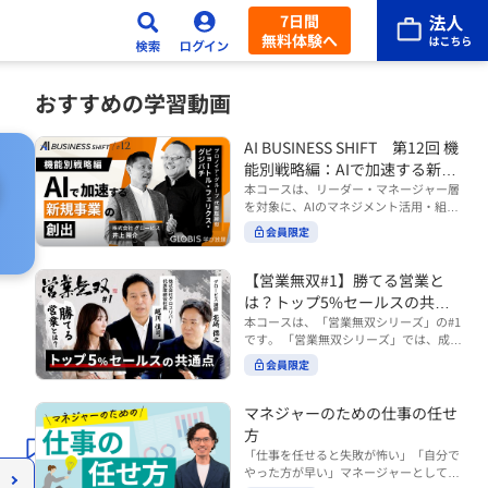
7日間
無料体験へ
おすすめの学習動画
AI BUSINESS SHIFT 第12回 機
能別戦略編：AIで加速する新規
事業の創出
本コースは、リーダー・マネージャー層
を対象に、AIのマネジメント活用・組織
活用を体系的に学ぶ 『AI BUSINESS SHI
会員限定
FTシリーズ（全12回）』の第12回で
す。 第12回「機能別戦略編：AIで加速す
る新規事業の創出」では、新規事業やス
【営業無双#1】勝てる営業と
タートアップを取り巻く環境がどのよう
は？トップ5%セールスの共通
に変化しているのかを俯瞰し、新たな価
点
本コースは、「営業無双シリーズ」の#1
値創造と非連続な成長を生み出すため
です。 「営業無双シリーズ」では、成約
に、AI時代における事業機会の捉え方
率アップに向けて、お客様に選ばれ続け
や、成功確率を高めるための考え方につ
会員限定
る無双の営業になるための実践的な考え
いて学びます。 ■こんな方におすすめ
方やテクニックを紹介していきます。
・新規事業開発やスタートアップ創出に
（#2以降は順次公開） 本コースでは、
マネジャーのための仕事の任せ
携わるリーダー・マネージャーの方 ・AI
「勝てる営業とは？トップ5%セールス
方
を活用して事業創出のスピードや成功確
の共通点」をテーマに BtoBでお客様に
率を高めたい方 ・AI時代における新規事
「仕事を任せると失敗が怖い」「自分で
選ばれる営業の役割 トップ5％のセール
業リーダーの役割やマインドセットを学
やった方が早い」マネージャーとしてメ
スに共通する行動や考え方 成果につなが
びたい方 ■AIシフトシリーズとは？ 『AI