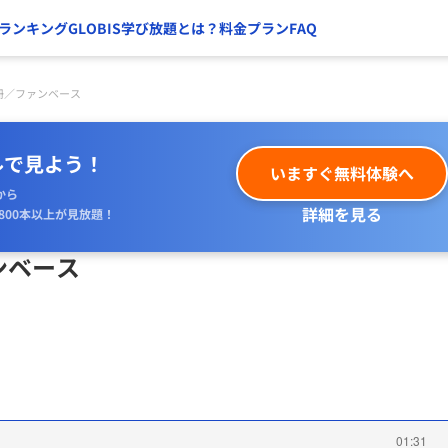
ランキング
GLOBIS学び放題とは？
料金プラン
FAQ
冊／ファンベース
ルで見よう！
いますぐ無料体験へ
から
詳細を見る
800本以上が見放題！
ンベース
01:31