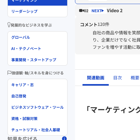
Video 2
02
リーダーシップ
120件
コメント
発展的なビジネスを学ぶ
自社の商品や情報を笑
グローバル
り、企業だけでなく社
ファンを増やす活動に
AI・テクノベート
事業開発・スタートアップ
価値観･軸/スキルを身につける
関連動画
目次
概要
キャリア・志
自己啓発
「マーケティン
ビジネスソフトウェア・ツール
資格・試験対策
チュートリアル・社会人基礎
知見を広げる