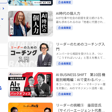
ンバーやチームの力を引き出しながら成
る実践的なポイント などを解説します。
会員限定
BUSINESS SHIFTシリーズ』は以下の3
果を上げるには、どのように仕事を任せ
◾️こんな方におすすめ 提案しても顧客に
部構成で設計された全12回のシリーズで
ていけば良いのでしょうか？ 変化の激し
響かず、「いい話だった」で終わる商談
す。（順次公開） https://unlimited.glo
い時代において、マネージャーとして成
AI時代の個人力
が多い方 顧客の本当の課題や決裁者の判
bis.co.jp/ja/tags/AI%E3%83%93%E3%8
果を上げ続けるためには、メンバーの個
AIが仕事や社会の前提を変え続ける今、
断基準をつかみきれず、案件が前に進ま
2%B8%E3%83%8D%E3%82%B9%E3%
性や特性を理解し、それに合わせた効果
最も求められるのは「他者に代替されな
ない方 再現性のある営業テクニックを身
82%B7%E3%83%95%E3%83%88 ・基
的な任せ方を身につけることが重要で
な
い個としての力」“個人力”です。 本コー
につけたい方 ※本動画は、制作時点の情
礎編（第1回〜3回）：リーダーやマネー
会員限定
す。このコースでは、ソーシャルスタイ
スでは、澤円氏の著書『個人力』をもと
報に基づき作成したものです（2026年7
ジャーに求められる、AI時代の基礎的な
ル理論を活用してメンバーごとに最適な
に、AI時代をしなやかに生き抜くための
月制作）
リテラシーの強化を目的としたコース ・
アプローチを学びます。「任せる力」を
「前向きな自己中戦略」を学びます。 テ
マネジメント編（第4回〜7回）：AI時代
高めることで、チーム全体の成長を促進
ーマは、「Being（ありたい自分）」を
リーダーのためのコーチング入
のリーダーシップや組織変革を中心に学
し、自身のリーダーシップを発揮できる
中心に据え、自ら考え（Think）、変化
ぶコース ・機能別戦略編（第8回〜12
ようになっていきます。 ※本動画は、制
門
し（Transform）、協働する（Collabor
回）：AI時代における機能別での戦略の
作時点の情報に基づき作成したものです
メンバーから相談を受けたとき、つい
ate）ことで、自分らしい価値を発揮し
あり方を中心に学ぶコース より実践的な
（2024年12月制作）
「こうすればいいよ」と答えを教えてし
ていくこと。 リスキリングやAI活用が叫
AIツールの活用法について学びたい方は
まう。 あるいは、「自分で考えてほし
ばれる今こそ、スキルより先に“自分の
会員限定
『AI WORK SHIFTシリーズ』をご視聴く
い」と思うあまり、すべて任せきりにし
軸”を問うことが重要です。 あなたは何
ださい。 https://unlimited.globis.co.j
てしまう。 メンバーの成長機会を確保し
を大切にし、どんな未来を描きたいの
p/ja/search?tag=AI%E3%83%AF%E3%8
つつ、自律的に仕事を進めてもらうため
AI BUSINESS SHIFT 第10回 機
か？ このコースは、あなたが“ありたい
3%BC%E3%82%AF%E3%82%B7%E3%
にはどうすればよいのか。 こうした悩み
自分”として生き、キャリアをデザイン
能別戦略編：AIで変わるバック
83%95%E3%83%88 ※本コースは、AIの
に直面するリーダー・マネージャーの方
していくための思考と行動のガイドにな
マネジメント活用を学ぶ「AIビジネスシ
オフィス
本コースは、リーダー・マネージャー層
は多いのではないでしょうか。 変化が激
ります。 ※本動画は、制作時点の情報に
る
フト」シリーズの一環として提供してい
を対象に、AIのマネジメント活用・組織
しく、正解のない現代においては、指示
基づき作成したものです（2025年11月
ます。 ※本動画は、制作時点の情報に基
活用を体系的に学ぶ 『AI BUSINESS SHI
や助言にとどまらず、メンバーの思考を
会員限定
制作）
づき作成したものです（2026年03月制
FTシリーズ（全12回）』の第10回で
引き出し、自律的な行動を促す「コーチ
作）
す。 第10回「機能別戦略編：AIで変わる
ングスキル」の重要性が高まっていま
バックオフィス」では、人事・総務・労
リーダーの挑戦⑤ 藤田晋氏
す。 本コースでは、基礎的なコーチング
務・経理・情報システムなどのバックオ
の考え方を押さえたうえで、実際の職場
（サイバーエージェント代表取
フィス領域において、定型業務の自動化