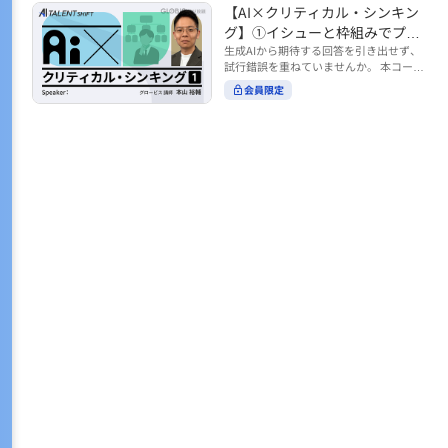
トの時間をやりくりするために、真っ先
【AI×クリティカル・シンキン
ル https://unlimited.globis.co.jp/ja/co
earch?tag=AI%E3%83%AF%E3%83%B
に削りがちなのが「睡眠」時間。 実は
urses/598f3254/ ※本コースは、AI時代
グ】①イシューと枠組みでプロ
C%E3%82%AF%E3%82%B7%E3%83%
今、日本社会は世界と比較して「最も眠
のビジネススキルを学ぶ「AIタレントシ
95%E3%83%88 ※本コースは、AIのマネ
ンプトを磨く
生成AIから期待する回答を引き出せず、
らない国」だということもわかってきて
フト」シリーズの一環として提供してい
ジメント活用を学ぶ「AIビジネスシフ
試行錯誤を重ねていませんか。 本コース
います。 慢性的な睡眠不足は、心身の健
ます。 https://unlimited.globis.co.jp/j
ト」シリーズの一環として提供していま
では、生成AI活用の質を高める鍵とし
康に悪影響なだけでなく、仕事のパフォ
会員限定
a/tags/AI%E3%82%BF%E3%83%AC%E
す。 ※本動画は、制作時点の情報に基づ
て、クリティカル・シンキングの視点か
ーマンスにも当然大きな影響を与え、社
3%83%B3%E3%83%88%E3%82%B7%E
き作成したものです（2026年2月制作）
らイシュー設定と枠組みを押さえる重要
会全体の経済損失につながります。 この
3%83%95%E3%83%88 ※本動画は、制
性を解説します。 目的に直結する問いの
コースでは、基本的な睡眠リテラシーを
作時点の情報に基づき作成したものです
立て方や、プロンプトに落とし込む際の
学んだ後の「問題解決編」として、「な
（2026年1月制作）
実践ポイントを具体例とともに学ぶこと
ぜ多くのビジネスパーソンは眠れないの
で、AIをより思考のパートナーとして活
か？」について解説していきます。 ▼本
用できるようになります。 生成AIを業務
コースで学べる主な内容 ・そもそも眠れ
で使い始めた方から、活用を一段深めた
ないことは何が問題なのか？ ・眠れなく
い方まで、再現性あるプロンプト設計を
なってしまう原因とは？ 睡眠不足の原因
身につけたい方におすすめの内容です。
は認知機能の問題にありました。 自身の
さらに学びを深めたい方は、こちらも合
睡眠不足に対し、正しく「気づき・理解
わせてご覧ください。 【AI×クリティカ
し・行動を変える」第一歩を踏み出しま
ル・シンキング】②AIの弱点との向き合
しょう。 ▼関連コース ・ビジネスパー
い方 https://unlimited.globis.co.jp/ja/c
ソンのための睡眠スキル ~リテラシー編
ourses/cdfe41e3/learn/steps/62198 ※
~ https://unlimited.globis.co.jp/ja/cour
本コースは、AI時代のビジネススキルを
ses/24575c03/learn/steps/53129 ・ビジ
学ぶ「AIタレントシフト」シリーズの一
ネスパーソンのための睡眠スキル ~問題
環として提供しています。 https://unli
解決編 後編 どうしたら眠れるのか？~ ht
mited.globis.co.jp/ja/tags/AI%E3%82%
tps://unlimited.globis.co.jp/ja/course
BF%E3%83%AC%E3%83%B3%E3%8
s/4ba981e9/learn/steps/62042 ※本動画
3%88%E3%82%B7%E3%83%95%E3%8
は、制作時点の情報に基づき作成したも
3%88 ※本動画は、制作時点の情報に基
のです（2025年12月制作）