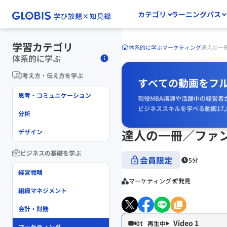
カテゴリ
ラーニングパス
学習カテゴリ
体系的に学ぶ
マーケティング
達人の一
体系的に学ぶ
考え方・伝え方を学ぶ
すべての動画をフ
思考・コミュニケーション
現役MBA講師や活躍中の経営者
ビジネススキルを学べる動画17,
分析
達人の一冊／ファ
デザイン
ビジネスの基礎を学ぶ
会員限定
5分
経営戦略
マーケティング
発見
組織マネジメント
会計・財務
Video 1
01
マーケティング