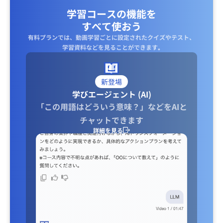
学習コースの機能を
すべて使おう
有料プランでは、動画学習ごとに設定されたクイズやテスト、
学習資料などを見ることができます｡
新登場
学びエージェント (AI)
「この用語はどういう意味？」などをAIと
チャットできます
詳細を見る