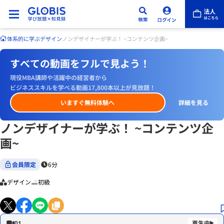
体系的に学ぶ
デザイン
ノンデザイナーが学ぶ！ ~コンテンツ企画~
すべての動画をフルで見よう！
現役MBA講師や活躍中の経営者から
ビジネススキルを学べる動画17,800本以上が見放題！
いますぐ無料体験へ
詳細を見る
ノンデザイナーが学ぶ！ ~コンテンツ企
画~
会員限定
6分
デザイン
初級
01