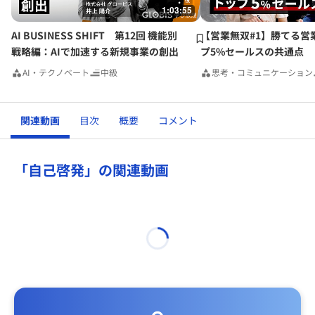
1:03:55
AI BUSINESS SHIFT 第12回 機能別
【営業無双#1】勝てる営
戦略編：AIで加速する新規事業の創出
プ5%セールスの共通点
AI・テクノベート
中級
思考・コミュニケーション
関連動画
目次
概要
コメント
「自己啓発」の関連動画