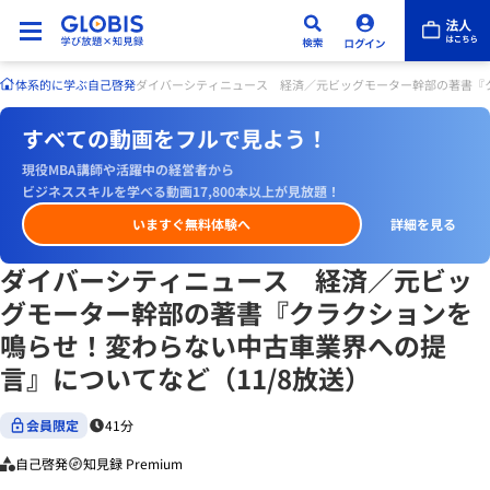
体系的に学ぶ
自己啓発
ダイバーシティニュース 経済／元ビッグモーター幹部の著書『ク
すべての動画をフルで見よう！
現役MBA講師や活躍中の経営者から
ビジネススキルを学べる動画17,800本以上が見放題！
いますぐ無料体験へ
詳細を見る
ダイバーシティニュース 経済／元ビッ
グモーター幹部の著書『クラクションを
鳴らせ！変わらない中古車業界への提
言』についてなど（11/8放送）
会員限定
41分
自己啓発
知見録 Premium