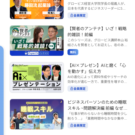
で起こりがちな事例をもとに、相手の思
締役）
グロービス経営大学院学長の堀義人が、
や効率化といった現場レベルのAI活用だ
考と行動を引き出す関わり方を学びま
日本を代表するビジネスリーダーに5つ
けでなく、いかにして経営や戦略に貢献
す。 また、代表的なコーチングのフレー
の質問（能力開発／挑戦／試練／仲間／
する存在へと進化していくのかについて
会員限定
ムワークである「GROWモデル」を取り
志）を投げかけ、その人生哲学を解き明
考えを深め、学んでいきます。 ■こんな
上げ、どのような問いかけによって相手
かします。第5回目のゲストは、サイバ
方におすすめ ・人事・総務・労務・経
の主体性を引き出していくのかを、わか
ーエージェント代表取締役の藤田晋氏。
【賢者のアンテナ】いざ！戦略
理・情シスなど、バックオフィス部門を
りやすく解説します。 メンバーとの対話
起業の理由、経営をどうやって学んだ
率いるリーダー・マネージャーの方 ・バ
的雑談！前編
を、成長を促す機会へと変えていく。そ
か、アメーバブログ・ABEMAの立ち上
ックオフィス業務へのAI活用やDX推進を
このシリーズは、グロービス講師本山 裕
の第一歩としておすすめのコースです。
げ、経営チームづくりについてなど聞い
担っている方 ・AI時代におけるバックオ
輔さんを賢者としてお迎えし、巷のあり
コース内で紹介している「傾聴力」を深
ていきます。（肩書きは2020年12月11
フィスの役割や戦略のあり方を考えたい
とあらゆるものを独自の視点で紐解き、
めたい方は、こちらも合わせてご覧くだ
日撮影当時のもの） 藤田 晋 サイバー
無料
方 ■AIシフトシリーズとは？ 『AI BUSI
さい。 ・傾聴力 ~リーダーのための聴く
皆様の学びの意欲を刺激するコンテンツ
エージェント 代表取締役 堀 義人 グ
NESS SHIFTシリーズ』は以下の3部構成
技術~（基礎編） https://unlimited.glob
です。 毎月第2・第4水曜日の朝7時に定
ロービス経営大学院 学長 グロービ
で設計された全12回のシリーズです。
is.co.jp/ja/courses/fe285262/learn/step
期配信されます。 取り上げて欲しいご質
【AI×プレゼン】AIと磨く「心
ス・キャピタル・パートナーズ 代表パ
（順次公開） https://unlimited.globis.c
s/59808 ・傾聴力 ~リーダーのための聴
問やテーマ、感想を随時受け付けていま
を動かす」伝え方
ートナー
o.jp/ja/tags/AI%E3%83%93%E3%82%B
く技術~（実践編） https://unlimited.gl
す。 グーグルフォーム（https://forms.g
AIの進化によって資料作成やリサーチの
8%E3%83%8D%E3%82%B9%E3%82%
obis.co.jp/ja/courses/01d24a39/learn/s
le/qqoBYuRUmUYz4scC6） または グ
効率化が進む一方で、重要性を増すのが
B7%E3%83%95%E3%83%88 ・基礎編
teps/59813 ※本動画は、制作時点の情
ロ放題編集部員のX（https://x.com/mai
「伝える力」です。本コースでは、AI時
（第1回〜3回）：リーダーやマネージャ
報に基づき作成したものです（2026年6
rakobayashi） まで、ぜひご要望をお
会員限定
代のプレゼンに求められるデリバリース
ーに求められる、AI時代の基礎的なリテ
月制作）
寄せください。 ※本動画は、制作時点の
キルについて解説します。 自分の伝え方
ラシーの強化を目的としたコース ・マネ
情報に基づき作成したものです（2026年
を客観的に評価し、改善できるAI活用法
ジメント編（第4回〜7回）：AI時代のリ
ビジネスパーソンのための睡眠
6月制作）
も紹介。大事な場面で「心を動かす」プ
ーダーシップや組織変革を中心に学ぶコ
スキル ~問題解決編 前編 なぜ眠
レゼンをしたい方におすすめです。関連
ース ・機能別戦略編（第8回〜12回）：
れないのか？~
「仕事が終わらないから睡眠時間を少し
コース「プレゼンテーションスキル」も
AI時代における機能別での戦略のあり方
削ろう…」「業務時間中なかなか集中で
併せてご覧ください。 ▼プレゼン動画分
を中心に学ぶコース より実践的なAIツー
きない…」「毎日朝起きるのがつら
析プロンプト（辛口） https://hodai.glo
ルの活用法について学びたい方は『AI W
会員限定
い…」。 あなたはこのような経験をした
bis.co.jp/learning_documents/6f976cd
ORK SHIFTシリーズ』をご視聴くださ
ことはありませんか？ 仕事やプライベー
a ▼関連動画：プレゼンテーションスキ
い。 https://unlimited.globis.co.jp/ja/s