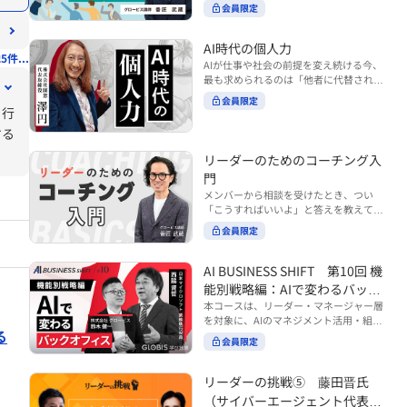
ンバーやチームの力を引き出しながら成
る実践的なポイント などを解説します。
会員限定
BUSINESS SHIFTシリーズ』は以下の3
果を上げるには、どのように仕事を任せ
◾️こんな方におすすめ 提案しても顧客に
部構成で設計された全12回のシリーズで
ていけば良いのでしょうか？ 変化の激し
響かず、「いい話だった」で終わる商談
す。（順次公開） https://unlimited.glo
い時代において、マネージャーとして成
AI時代の個人力
が多い方 顧客の本当の課題や決裁者の判
5件...
bis.co.jp/ja/tags/AI%E3%83%93%E3%8
果を上げ続けるためには、メンバーの個
AIが仕事や社会の前提を変え続ける今、
断基準をつかみきれず、案件が前に進ま
2%B8%E3%83%8D%E3%82%B9%E3%
性や特性を理解し、それに合わせた効果
最も求められるのは「他者に代替されな
ない方 再現性のある営業テクニックを身
82%B7%E3%83%95%E3%83%88 ・基
的な任せ方を身につけることが重要で
い個としての力」“個人力”です。 本コー
につけたい方 ※本動画は、制作時点の情
礎編（第1回〜3回）：リーダーやマネー
会員限定
す。このコースでは、ソーシャルスタイ
スでは、澤円氏の著書『個人力』をもと
。行
報に基づき作成したものです（2026年7
ジャーに求められる、AI時代の基礎的な
ル理論を活用してメンバーごとに最適な
に、AI時代をしなやかに生き抜くための
月制作）
リテラシーの強化を目的としたコース ・
する
アプローチを学びます。「任せる力」を
「前向きな自己中戦略」を学びます。 テ
マネジメント編（第4回〜7回）：AI時代
高めることで、チーム全体の成長を促進
ーマは、「Being（ありたい自分）」を
リーダーのためのコーチング入
のリーダーシップや組織変革を中心に学
し、自身のリーダーシップを発揮できる
中心に据え、自ら考え（Think）、変化
ぶコース ・機能別戦略編（第8回〜12
ようになっていきます。 ※本動画は、制
門
し（Transform）、協働する（Collabor
回）：AI時代における機能別での戦略の
作時点の情報に基づき作成したものです
メンバーから相談を受けたとき、つい
ate）ことで、自分らしい価値を発揮し
あり方を中心に学ぶコース より実践的な
（2024年12月制作）
「こうすればいいよ」と答えを教えてし
ていくこと。 リスキリングやAI活用が叫
AIツールの活用法について学びたい方は
まう。 あるいは、「自分で考えてほし
ばれる今こそ、スキルより先に“自分の
会員限定
『AI WORK SHIFTシリーズ』をご視聴く
い」と思うあまり、すべて任せきりにし
軸”を問うことが重要です。 あなたは何
ださい。 https://unlimited.globis.co.j
てしまう。 メンバーの成長機会を確保し
を大切にし、どんな未来を描きたいの
p/ja/search?tag=AI%E3%83%AF%E3%8
つつ、自律的に仕事を進めてもらうため
AI BUSINESS SHIFT 第10回 機
か？ このコースは、あなたが“ありたい
3%BC%E3%82%AF%E3%82%B7%E3%
にはどうすればよいのか。 こうした悩み
自分”として生き、キャリアをデザイン
能別戦略編：AIで変わるバック
83%95%E3%83%88 ※本コースは、AIの
に直面するリーダー・マネージャーの方
していくための思考と行動のガイドにな
マネジメント活用を学ぶ「AIビジネスシ
オフィス
本コースは、リーダー・マネージャー層
は多いのではないでしょうか。 変化が激
ります。 ※本動画は、制作時点の情報に
フト」シリーズの一環として提供してい
を対象に、AIのマネジメント活用・組織
しく、正解のない現代においては、指示
基づき作成したものです（2025年11月
る
ます。 ※本動画は、制作時点の情報に基
活用を体系的に学ぶ 『AI BUSINESS SHI
や助言にとどまらず、メンバーの思考を
会員限定
制作）
づき作成したものです（2026年03月制
FTシリーズ（全12回）』の第10回で
引き出し、自律的な行動を促す「コーチ
作）
す。 第10回「機能別戦略編：AIで変わる
ングスキル」の重要性が高まっていま
バックオフィス」では、人事・総務・労
リーダーの挑戦⑤ 藤田晋氏
す。 本コースでは、基礎的なコーチング
務・経理・情報システムなどのバックオ
の考え方を押さえたうえで、実際の職場
（サイバーエージェント代表取
フィス領域において、定型業務の自動化