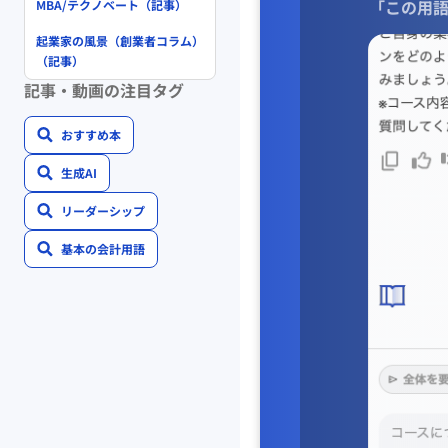
「この用語
MBA/テクノベート（記事）
起業家の風景（創業者コラム）
（記事）
記事・動画の注目タグ
おすすめ本
生成AI
リーダーシップ
基本の会計用語