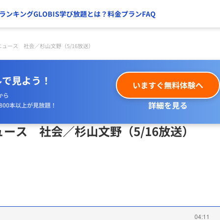
ランキング
GLOBIS学び放題とは？
料金プラン
FAQ
ュース 社会／杉山文野（5/16放送）
ルで見よう！
いますぐ無料体験へ
から
詳細を見る
800本以上が見放題！
ース 社会／杉山文野（5/16放送）
04:11