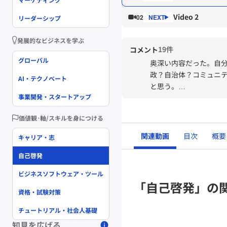
Video 2
02
リーダーシップ
発展的なビジネスを学ぶ
19件
コメント
グローバル
奥深い内容だった。自
政？自治体？コミュニ
AI・テクノベート
と思う。
事業開発・スタートアップ
自由でありたい！！
価値観･軸/スキルを身につける
関連動画
目次
概要
キャリア・志
自己啓発
ビジネスソフトウェア・ツール
「自己啓発」の
資格・試験対策
チュートリアル・社会人基礎
知見を広げる