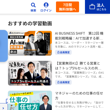
7日間
無料体験へ
おすすめの学習動画
AI BUSINESS SHIFT 第12回 機
能別戦略編：AIで加速する新規
事業の創出
本コースは、リーダー・マネージャー層
を対象に、AIのマネジメント活用・組織
活用を体系的に学ぶ 『AI BUSINESS SHI
会員限定
FTシリーズ（全12回）』の第12回で
す。 第12回「機能別戦略編：AIで加速す
る新規事業の創出」では、新規事業やス
【営業無双#1】勝てる営業と
タートアップを取り巻く環境がどのよう
は？トップ5%セールスの共通
に変化しているのかを俯瞰し、新たな価
点
本コースは、「営業無双シリーズ」の#1
値創造と非連続な成長を生み出すため
です。 「営業無双シリーズ」では、成約
に、AI時代における事業機会の捉え方
率アップに向けて、お客様に選ばれ続け
や、成功確率を高めるための考え方につ
会員限定
る無双の営業になるための実践的な考え
いて学びます。 ■こんな方におすすめ
方やテクニックを紹介していきます。
・新規事業開発やスタートアップ創出に
（#2以降は順次公開） 本コースでは、
マネジャーのための仕事の任せ
携わるリーダー・マネージャーの方 ・AI
「勝てる営業とは？トップ5%セールス
方
を活用して事業創出のスピードや成功確
の共通点」をテーマに BtoBでお客様に
率を高めたい方 ・AI時代における新規事
「仕事を任せると失敗が怖い」「自分で
選ばれる営業の役割 トップ5％のセール
業リーダーの役割やマインドセットを学
やった方が早い」マネージャーとしてメ
スに共通する行動や考え方 成果につなが
びたい方 ■AIシフトシリーズとは？ 『AI