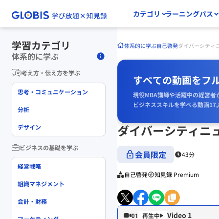
カテゴリ
ラーニングパス
学習カテゴリ
体系的に学ぶ
自己啓発
ダイバーシティニ
体系的に学ぶ
考え方・伝え方を学ぶ
すべての動画をフ
思考・コミュニケーション
現役MBA講師や活躍中の経営者
ビジネススキルを学べる動画17,
分析
ダイバーシティニュ
デザイン
ビジネスの基礎を学ぶ
会員限定
43分
経営戦略
自己啓発
知見録 Premium
組織マネジメント
会計・財務
Video 1
01
マーケティング