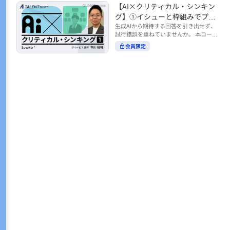
トの時間をやりくりするために、真っ先
【AI×クリティカル・シンキン
ル https://unlimited.globis.co.jp/ja/co
earch?tag=AI%E3%83%AF%E3%83%B
に削りがちなのが「睡眠」時間。 実は
urses/598f3254/ ※本コースは、AI時代
グ】①イシューと枠組みでプロ
C%E3%82%AF%E3%82%B7%E3%83%
今、日本社会は世界と比較して「最も眠
のビジネススキルを学ぶ「AIタレントシ
95%E3%83%88 ※本コースは、AIのマネ
ンプトを磨く
生成AIから期待する回答を引き出せず、
らない国」だということもわかってきて
フト」シリーズの一環として提供してい
ジメント活用を学ぶ「AIビジネスシフ
試行錯誤を重ねていませんか。 本コース
います。 慢性的な睡眠不足は、心身の健
ます。 https://unlimited.globis.co.jp/j
ト」シリーズの一環として提供していま
では、生成AI活用の質を高める鍵とし
康に悪影響なだけでなく、仕事のパフォ
会員限定
a/tags/AI%E3%82%BF%E3%83%AC%E
す。 ※本動画は、制作時点の情報に基づ
て、クリティカル・シンキングの視点か
ーマンスにも当然大きな影響を与え、社
3%83%B3%E3%83%88%E3%82%B7%E
き作成したものです（2026年2月制作）
らイシュー設定と枠組みを押さえる重要
会全体の経済損失につながります。 この
3%83%95%E3%83%88 ※本動画は、制
性を解説します。 目的に直結する問いの
コースでは、基本的な睡眠リテラシーを
作時点の情報に基づき作成したものです
立て方や、プロンプトに落とし込む際の
学んだ後の「問題解決編」として、「な
（2026年1月制作）
実践ポイントを具体例とともに学ぶこと
ぜ多くのビジネスパーソンは眠れないの
で、AIをより思考のパートナーとして活
か？」について解説していきます。 ▼本
用できるようになります。 生成AIを業務
コースで学べる主な内容 ・そもそも眠れ
で使い始めた方から、活用を一段深めた
ないことは何が問題なのか？ ・眠れなく
い方まで、再現性あるプロンプト設計を
なってしまう原因とは？ 睡眠不足の原因
身につけたい方におすすめの内容です。
は認知機能の問題にありました。 自身の
さらに学びを深めたい方は、こちらも合
睡眠不足に対し、正しく「気づき・理解
わせてご覧ください。 【AI×クリティカ
し・行動を変える」第一歩を踏み出しま
ル・シンキング】②AIの弱点との向き合
しょう。 ▼関連コース ・ビジネスパー
い方 https://unlimited.globis.co.jp/ja/c
ソンのための睡眠スキル ~リテラシー編
ourses/cdfe41e3/learn/steps/62198 ※
~ https://unlimited.globis.co.jp/ja/cour
本コースは、AI時代のビジネススキルを
ses/24575c03/learn/steps/53129 ・ビジ
学ぶ「AIタレントシフト」シリーズの一
ネスパーソンのための睡眠スキル ~問題
環として提供しています。 https://unli
解決編 後編 どうしたら眠れるのか？~ ht
mited.globis.co.jp/ja/tags/AI%E3%82%
tps://unlimited.globis.co.jp/ja/course
BF%E3%83%AC%E3%83%B3%E3%8
s/4ba981e9/learn/steps/62042 ※本動画
3%88%E3%82%B7%E3%83%95%E3%8
は、制作時点の情報に基づき作成したも
3%88 ※本動画は、制作時点の情報に基
のです（2025年12月制作）