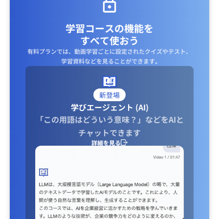
学習コースの機能を
すべて使おう
有料プランでは、動画学習ごとに設定されたクイズやテスト、
学習資料などを見ることができます｡
新登場
学びエージェント (AI)
「この用語はどういう意味？」などをAIと
チャットできます
詳細を見る