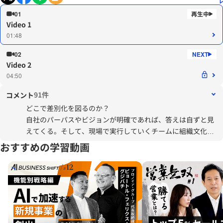
01
Video 1
01:48
02
Video 2
04:50
91件
コメント
どこで差別化を図るのか？
自社のパーパスやビジョンが明確であれば、答えは自ずと見
えてくる。そして、現場で実行していくチームに組織文化と
ケイパビリティが備わっていることも、オンリーワンを実現
おすすめの学習動画
していく上での必須要件。高い価値を提供することで高い対
価を得る、というごくごく自然な経済循環をつくり出せるか
どうか？がこれからの時代、ますます勝負を分ける。