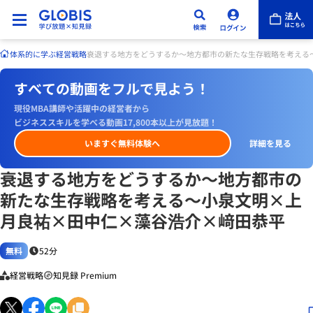
体系的に学ぶ
経営戦略
衰退する地方をどうするか〜地方都市の新たな生存戦略を考える
すべての動画をフルで見よう！
現役MBA講師や活躍中の経営者から
ビジネススキルを学べる動画17,800本以上が見放題！
いますぐ無料体験へ
詳細を見る
衰退する地方をどうするか〜地方都市の
新たな生存戦略を考える〜小泉文明×上
月良祐×田中仁×藻谷浩介×﨑田恭平
無料
52分
経営戦略
知見録 Premium