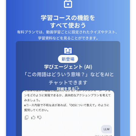
学習コースの機能を
すべて使おう
有料プランでは、動画学習ごとに設定されたクイズやテスト、
学習資料などを見ることができます｡
新登場
学びエージェント (AI)
「この用語はどういう意味？」などをAIと
チャットできます
詳細を見る