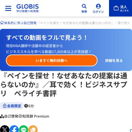
体系的に学ぶ
自己啓発
『ペインを探せ！なぜあなたの提案は通らないのか』／耳で効く
すべての動画をフルで見よう！
現役MBA講師や活躍中の経営者から
ビジネススキルを学べる動画17,800本以上が見放題！
いますぐ無料体験へ
詳細を見る
『ペインを探せ！なぜあなたの提案は通
らないのか』／耳で効く！ビジネスサプ
リ ペライチ書評
会員限定
6分
自己啓発
知見録 Premium