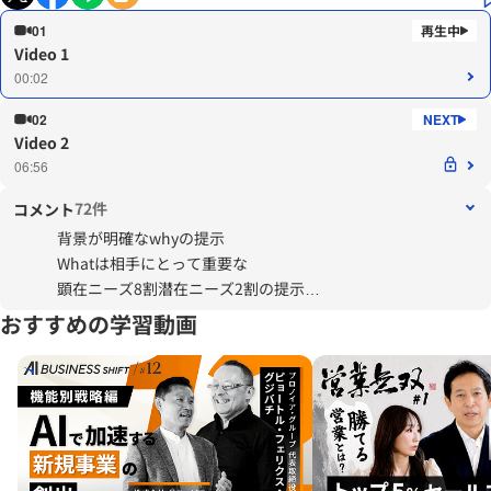
01
Video 1
00:02
02
Video 2
06:56
72件
コメント
背景が明確なwhyの提示
Whatは相手にとって重要な
顕在ニーズ8割潜在ニーズ2割の提示
How とは言え懸念のある重要な3つの事を
おすすめの学習動画
先回りして払拭する内容を提示する
提案するシーンでの検討に活用できそうです。