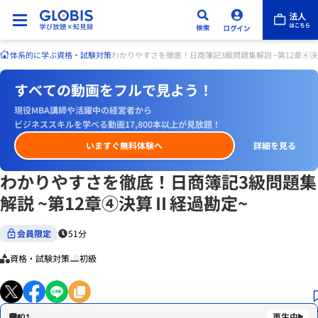
体系的に学ぶ
資格・試験対策
わかりやすさを徹底！日商簿記3級問題集解説 ~第12章④
すべての動画をフルで見よう！
現役MBA講師や活躍中の経営者から
ビジネススキルを学べる動画17,800本以上が見放題！
いますぐ無料体験へ
詳細を見る
わかりやすさを徹底！日商簿記3級問題集
解説 ~第12章④決算Ⅱ経過勘定~
会員限定
51分
資格・試験対策
初級
01