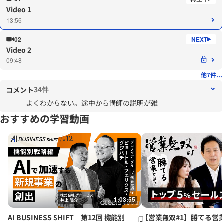
Video 1
13:56
02
Video 2
09:48
他7件...
34件
コメント
よくわからない。途中から講師の説明が雑
おすすめの学習動画
1:03:55
AI BUSINESS SHIFT 第12回 機能別
【営業無双#1】勝てる営