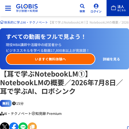
体系的に学ぶ
AI・テクノベート
【耳で学ぶNotebookLM①】NotebookLMの概要／2
すべての動画をフルで見よう！
現役MBA講師や活躍中の経営者から
ビジネススキルを学べる動画17,800本以上が見放題！
いますぐ無料体験へ
詳細を見る
【耳で学ぶNotebookLM①】
NotebookLMの概要／2026年7月8日／
耳で学ぶAI、ロボシンク
無料
15分
AI・テクノベート
知見録 Premium