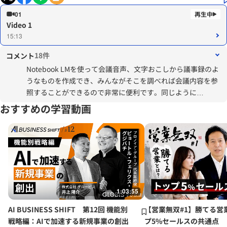
01
Video 1
15:13
18件
コメント
Notebook LMを使って会議音声、文字おこしから議事録のよ
うなものを作成でき、みんながそこを調べれば会議内容を参
照することができるので非常に便利です。同じように
Notebook LMをマニュアルのように使えばワークマンのよう
おすすめの学習動画
に上司先輩にわからないことをきくのではなく、Notebook
LMで解決できる。
1:03:55
AI BUSINESS SHIFT 第12回 機能別
【営業無双#1】勝てる営
戦略編：AIで加速する新規事業の創出
プ5%セールスの共通点