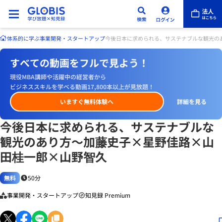
体系的に学ぶ
事業開発・スタートアップ
今後日本に求められる、サステナブルな観光の
すべての動画をフルで見よう！
現役MBA講師や活躍中の経営者から
ビジネススキルを学べる動画17,800本以上が見放題！
いますぐ無料体験へ
詳細を見る
今後日本に求められる、サステナブルな
観光のあり方～加藤史子×星野佳路×山
田桂一郎×山野智久
無料
50分
事業開発・スタートアップ
知見録 Premium