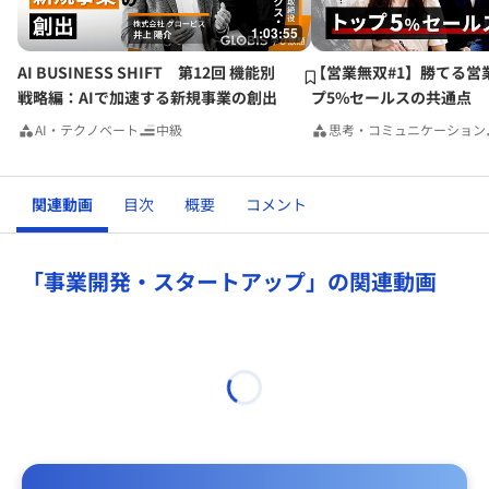
1:03:55
AI BUSINESS SHIFT 第12回 機能別
【営業無双#1】勝てる営
戦略編：AIで加速する新規事業の創出
プ5%セールスの共通点
AI・テクノベート
中級
思考・コミュニケーション
関連動画
目次
概要
コメント
「事業開発・スタートアップ」の関連動画