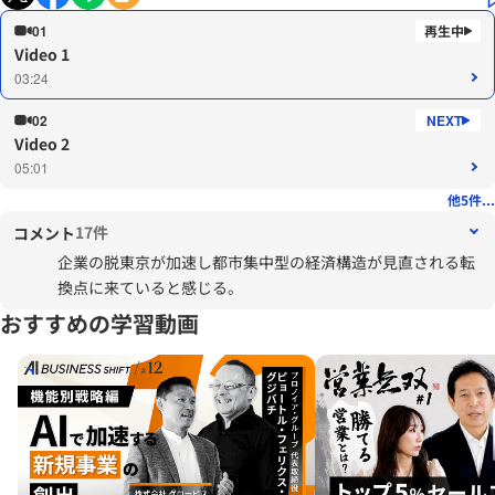
01
Video 1
03:24
02
Video 2
05:01
他5件...
17件
コメント
企業の脱東京が加速し都市集中型の経済構造が見直される転
換点に来ていると感じる。
おすすめの学習動画