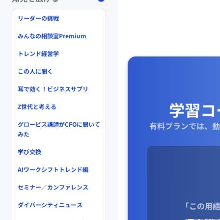
リーダーの挑戦
みんなの相談室Premium
トレンド経営学
この人に聞く
耳で効く！ビジネスサプリ
学習コ
Z世代と考える
グロービス講師がCFOに聞いて
有料プランでは、動
みた
学び交換
AIワークシフトトレンド編
セミナー／カンファレンス
「この用語
ダイバーシティニュース