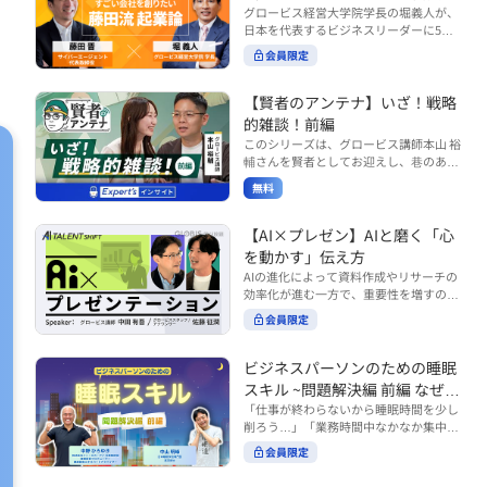
で起こりがちな事例をもとに、相手の思
締役）
グロービス経営大学院学長の堀義人が、
や効率化といった現場レベルのAI活用だ
考と行動を引き出す関わり方を学びま
日本を代表するビジネスリーダーに5つ
けでなく、いかにして経営や戦略に貢献
す。 また、代表的なコーチングのフレー
の質問（能力開発／挑戦／試練／仲間／
する存在へと進化していくのかについて
会員限定
ムワークである「GROWモデル」を取り
志）を投げかけ、その人生哲学を解き明
考えを深め、学んでいきます。 ■こんな
上げ、どのような問いかけによって相手
かします。第5回目のゲストは、サイバ
方におすすめ ・人事・総務・労務・経
の主体性を引き出していくのかを、わか
ーエージェント代表取締役の藤田晋氏。
【賢者のアンテナ】いざ！戦略
理・情シスなど、バックオフィス部門を
りやすく解説します。 メンバーとの対話
起業の理由、経営をどうやって学んだ
率いるリーダー・マネージャーの方 ・バ
的雑談！前編
を、成長を促す機会へと変えていく。そ
か、アメーバブログ・ABEMAの立ち上
ックオフィス業務へのAI活用やDX推進を
このシリーズは、グロービス講師本山 裕
の第一歩としておすすめのコースです。
げ、経営チームづくりについてなど聞い
担っている方 ・AI時代におけるバックオ
輔さんを賢者としてお迎えし、巷のあり
コース内で紹介している「傾聴力」を深
ていきます。（肩書きは2020年12月11
フィスの役割や戦略のあり方を考えたい
とあらゆるものを独自の視点で紐解き、
めたい方は、こちらも合わせてご覧くだ
日撮影当時のもの） 藤田 晋 サイバー
無料
方 ■AIシフトシリーズとは？ 『AI BUSI
さい。 ・傾聴力 ~リーダーのための聴く
皆様の学びの意欲を刺激するコンテンツ
エージェント 代表取締役 堀 義人 グ
NESS SHIFTシリーズ』は以下の3部構成
技術~（基礎編） https://unlimited.glob
です。 毎月第2・第4水曜日の朝7時に定
ロービス経営大学院 学長 グロービ
で設計された全12回のシリーズです。
is.co.jp/ja/courses/fe285262/learn/step
期配信されます。 取り上げて欲しいご質
【AI×プレゼン】AIと磨く「心
ス・キャピタル・パートナーズ 代表パ
（順次公開） https://unlimited.globis.c
s/59808 ・傾聴力 ~リーダーのための聴
問やテーマ、感想を随時受け付けていま
を動かす」伝え方
ートナー
o.jp/ja/tags/AI%E3%83%93%E3%82%B
く技術~（実践編） https://unlimited.gl
す。 グーグルフォーム（https://forms.g
AIの進化によって資料作成やリサーチの
8%E3%83%8D%E3%82%B9%E3%82%
obis.co.jp/ja/courses/01d24a39/learn/s
le/qqoBYuRUmUYz4scC6） または グ
効率化が進む一方で、重要性を増すのが
B7%E3%83%95%E3%83%88 ・基礎編
teps/59813 ※本動画は、制作時点の情
ロ放題編集部員のX（https://x.com/mai
「伝える力」です。本コースでは、AI時
（第1回〜3回）：リーダーやマネージャ
報に基づき作成したものです（2026年6
rakobayashi） まで、ぜひご要望をお
会員限定
代のプレゼンに求められるデリバリース
ーに求められる、AI時代の基礎的なリテ
月制作）
寄せください。 ※本動画は、制作時点の
キルについて解説します。 自分の伝え方
ラシーの強化を目的としたコース ・マネ
情報に基づき作成したものです（2026年
を客観的に評価し、改善できるAI活用法
ジメント編（第4回〜7回）：AI時代のリ
ビジネスパーソンのための睡眠
6月制作）
も紹介。大事な場面で「心を動かす」プ
ーダーシップや組織変革を中心に学ぶコ
スキル ~問題解決編 前編 なぜ眠
レゼンをしたい方におすすめです。関連
ース ・機能別戦略編（第8回〜12回）：
れないのか？~
「仕事が終わらないから睡眠時間を少し
コース「プレゼンテーションスキル」も
AI時代における機能別での戦略のあり方
削ろう…」「業務時間中なかなか集中で
併せてご覧ください。 ▼プレゼン動画分
を中心に学ぶコース より実践的なAIツー
きない…」「毎日朝起きるのがつら
析プロンプト（辛口） https://hodai.glo
ルの活用法について学びたい方は『AI W
会員限定
い…」。 あなたはこのような経験をした
bis.co.jp/learning_documents/6f976cd
ORK SHIFTシリーズ』をご視聴くださ
ことはありませんか？ 仕事やプライベー
a ▼関連動画：プレゼンテーションスキ
い。 https://unlimited.globis.co.jp/ja/s