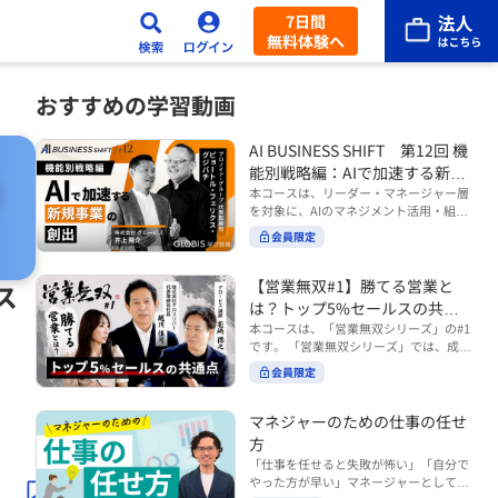
7日間
無料体験へ
おすすめの学習動画
AI BUSINESS SHIFT 第12回 機
能別戦略編：AIで加速する新規
事業の創出
本コースは、リーダー・マネージャー層
を対象に、AIのマネジメント活用・組織
活用を体系的に学ぶ 『AI BUSINESS SHI
会員限定
FTシリーズ（全12回）』の第12回で
す。 第12回「機能別戦略編：AIで加速す
る新規事業の創出」では、新規事業やス
【営業無双#1】勝てる営業と
ス
タートアップを取り巻く環境がどのよう
は？トップ5%セールスの共通
に変化しているのかを俯瞰し、新たな価
点
本コースは、「営業無双シリーズ」の#1
値創造と非連続な成長を生み出すため
です。 「営業無双シリーズ」では、成約
に、AI時代における事業機会の捉え方
率アップに向けて、お客様に選ばれ続け
や、成功確率を高めるための考え方につ
会員限定
る無双の営業になるための実践的な考え
いて学びます。 ■こんな方におすすめ
方やテクニックを紹介していきます。
・新規事業開発やスタートアップ創出に
（#2以降は順次公開） 本コースでは、
マネジャーのための仕事の任せ
携わるリーダー・マネージャーの方 ・AI
「勝てる営業とは？トップ5%セールス
方
を活用して事業創出のスピードや成功確
の共通点」をテーマに BtoBでお客様に
率を高めたい方 ・AI時代における新規事
「仕事を任せると失敗が怖い」「自分で
選ばれる営業の役割 トップ5％のセール
業リーダーの役割やマインドセットを学
やった方が早い」マネージャーとしてメ
スに共通する行動や考え方 成果につなが
びたい方 ■AIシフトシリーズとは？ 『AI