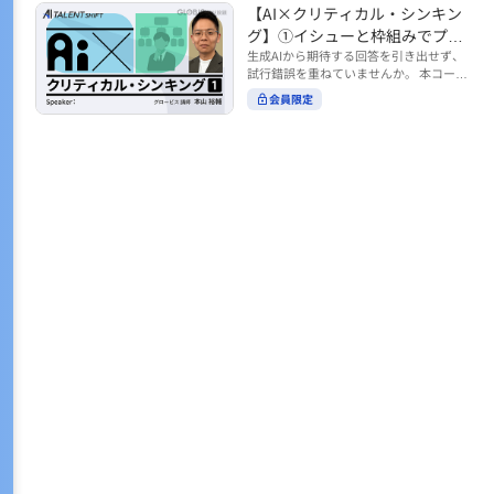
トの時間をやりくりするために、真っ先
【AI×クリティカル・シンキン
ル https://unlimited.globis.co.jp/ja/co
earch?tag=AI%E3%83%AF%E3%83%B
に削りがちなのが「睡眠」時間。 実は
urses/598f3254/ ※本コースは、AI時代
グ】①イシューと枠組みでプロ
C%E3%82%AF%E3%82%B7%E3%83%
今、日本社会は世界と比較して「最も眠
のビジネススキルを学ぶ「AIタレントシ
95%E3%83%88 ※本コースは、AIのマネ
ンプトを磨く
生成AIから期待する回答を引き出せず、
らない国」だということもわかってきて
フト」シリーズの一環として提供してい
ジメント活用を学ぶ「AIビジネスシフ
試行錯誤を重ねていませんか。 本コース
います。 慢性的な睡眠不足は、心身の健
ます。 https://unlimited.globis.co.jp/j
ト」シリーズの一環として提供していま
では、生成AI活用の質を高める鍵とし
康に悪影響なだけでなく、仕事のパフォ
会員限定
a/tags/AI%E3%82%BF%E3%83%AC%E
す。 ※本動画は、制作時点の情報に基づ
て、クリティカル・シンキングの視点か
ーマンスにも当然大きな影響を与え、社
3%83%B3%E3%83%88%E3%82%B7%E
き作成したものです（2026年2月制作）
らイシュー設定と枠組みを押さえる重要
会全体の経済損失につながります。 この
3%83%95%E3%83%88 ※本動画は、制
性を解説します。 目的に直結する問いの
コースでは、基本的な睡眠リテラシーを
作時点の情報に基づき作成したものです
立て方や、プロンプトに落とし込む際の
学んだ後の「問題解決編」として、「な
（2026年1月制作）
実践ポイントを具体例とともに学ぶこと
ぜ多くのビジネスパーソンは眠れないの
で、AIをより思考のパートナーとして活
か？」について解説していきます。 ▼本
用できるようになります。 生成AIを業務
コースで学べる主な内容 ・そもそも眠れ
で使い始めた方から、活用を一段深めた
ないことは何が問題なのか？ ・眠れなく
い方まで、再現性あるプロンプト設計を
なってしまう原因とは？ 睡眠不足の原因
身につけたい方におすすめの内容です。
は認知機能の問題にありました。 自身の
さらに学びを深めたい方は、こちらも合
睡眠不足に対し、正しく「気づき・理解
わせてご覧ください。 【AI×クリティカ
し・行動を変える」第一歩を踏み出しま
ル・シンキング】②AIの弱点との向き合
しょう。 ▼関連コース ・ビジネスパー
い方 https://unlimited.globis.co.jp/ja/c
ソンのための睡眠スキル ~リテラシー編
ourses/cdfe41e3/learn/steps/62198 ※
~ https://unlimited.globis.co.jp/ja/cour
本コースは、AI時代のビジネススキルを
ses/24575c03/learn/steps/53129 ・ビジ
学ぶ「AIタレントシフト」シリーズの一
ネスパーソンのための睡眠スキル ~問題
環として提供しています。 https://unli
解決編 後編 どうしたら眠れるのか？~ ht
mited.globis.co.jp/ja/tags/AI%E3%82%
tps://unlimited.globis.co.jp/ja/course
BF%E3%83%AC%E3%83%B3%E3%8
s/4ba981e9/learn/steps/62042 ※本動画
3%88%E3%82%B7%E3%83%95%E3%8
は、制作時点の情報に基づき作成したも
3%88 ※本動画は、制作時点の情報に基
のです（2025年12月制作）