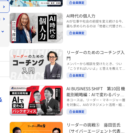
ンバーやチームの力を引き出しながら成
る実践的なポイント などを解説します。
会員限定
BUSINESS SHIFTシリーズ』は以下の3
果を上げるには、どのように仕事を任せ
◾️こんな方におすすめ 提案しても顧客に
部構成で設計された全12回のシリーズで
ていけば良いのでしょうか？ 変化の激し
響かず、「いい話だった」で終わる商談
す。（順次公開） https://unlimited.glo
い時代において、マネージャーとして成
AI時代の個人力
が多い方 顧客の本当の課題や決裁者の判
bis.co.jp/ja/tags/AI%E3%83%93%E3%8
果を上げ続けるためには、メンバーの個
AIが仕事や社会の前提を変え続ける今、
断基準をつかみきれず、案件が前に進ま
2%B8%E3%83%8D%E3%82%B9%E3%
性や特性を理解し、それに合わせた効果
最も求められるのは「他者に代替されな
ない方 再現性のある営業テクニックを身
82%B7%E3%83%95%E3%83%88 ・基
的な任せ方を身につけることが重要で
い個としての力」“個人力”です。 本コー
につけたい方 ※本動画は、制作時点の情
礎編（第1回〜3回）：リーダーやマネー
会員限定
す。このコースでは、ソーシャルスタイ
スでは、澤円氏の著書『個人力』をもと
報に基づき作成したものです（2026年7
ジャーに求められる、AI時代の基礎的な
ル理論を活用してメンバーごとに最適な
に、AI時代をしなやかに生き抜くための
月制作）
リテラシーの強化を目的としたコース ・
アプローチを学びます。「任せる力」を
「前向きな自己中戦略」を学びます。 テ
マネジメント編（第4回〜7回）：AI時代
高めることで、チーム全体の成長を促進
ーマは、「Being（ありたい自分）」を
リーダーのためのコーチング入
のリーダーシップや組織変革を中心に学
し、自身のリーダーシップを発揮できる
中心に据え、自ら考え（Think）、変化
ぶコース ・機能別戦略編（第8回〜12
ようになっていきます。 ※本動画は、制
門
し（Transform）、協働する（Collabor
回）：AI時代における機能別での戦略の
作時点の情報に基づき作成したものです
メンバーから相談を受けたとき、つい
ate）ことで、自分らしい価値を発揮し
あり方を中心に学ぶコース より実践的な
（2024年12月制作）
「こうすればいいよ」と答えを教えてし
ていくこと。 リスキリングやAI活用が叫
AIツールの活用法について学びたい方は
まう。 あるいは、「自分で考えてほし
ばれる今こそ、スキルより先に“自分の
会員限定
『AI WORK SHIFTシリーズ』をご視聴く
い」と思うあまり、すべて任せきりにし
軸”を問うことが重要です。 あなたは何
ださい。 https://unlimited.globis.co.j
てしまう。 メンバーの成長機会を確保し
を大切にし、どんな未来を描きたいの
p/ja/search?tag=AI%E3%83%AF%E3%8
つつ、自律的に仕事を進めてもらうため
AI BUSINESS SHIFT 第10回 機
か？ このコースは、あなたが“ありたい
3%BC%E3%82%AF%E3%82%B7%E3%
にはどうすればよいのか。 こうした悩み
自分”として生き、キャリアをデザイン
能別戦略編：AIで変わるバック
83%95%E3%83%88 ※本コースは、AIの
に直面するリーダー・マネージャーの方
していくための思考と行動のガイドにな
る
マネジメント活用を学ぶ「AIビジネスシ
オフィス
本コースは、リーダー・マネージャー層
は多いのではないでしょうか。 変化が激
ります。 ※本動画は、制作時点の情報に
フト」シリーズの一環として提供してい
を対象に、AIのマネジメント活用・組織
しく、正解のない現代においては、指示
基づき作成したものです（2025年11月
ます。 ※本動画は、制作時点の情報に基
活用を体系的に学ぶ 『AI BUSINESS SHI
や助言にとどまらず、メンバーの思考を
会員限定
制作）
づき作成したものです（2026年03月制
FTシリーズ（全12回）』の第10回で
引き出し、自律的な行動を促す「コーチ
作）
す。 第10回「機能別戦略編：AIで変わる
ングスキル」の重要性が高まっていま
バックオフィス」では、人事・総務・労
リーダーの挑戦⑤ 藤田晋氏
す。 本コースでは、基礎的なコーチング
務・経理・情報システムなどのバックオ
の考え方を押さえたうえで、実際の職場
（サイバーエージェント代表取
フィス領域において、定型業務の自動化