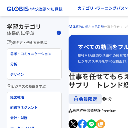
カテゴリ
ラーニングパス
学習カテゴリ
体系的に学ぶ
自己啓発
仕事を任せても
体系的に学ぶ
考え方・伝え方を学ぶ
すべての動画をフ
思考・コミュニケーション
現役MBA講師や活躍中の経営者
ビジネススキルを学べる動画17,
分析
仕事を任せてもら
デザイン
サプリ トレンド
ビジネスの基礎を学ぶ
経営戦略
会員限定
6分
組織マネジメント
自己啓発
知見録 Premium
会計・財務
マーケティング