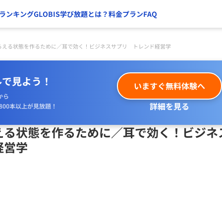
ランキング
GLOBIS学び放題とは？
料金プラン
FAQ
らえる状態を作るために／耳で効く！ビジネスサプリ トレンド経営学
ルで見よう！
いますぐ無料体験へ
から
詳細を見る
800本以上が見放題！
える状態を作るために／耳で効く！ビジネ
経営学