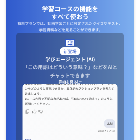
学習コースの機能を
すべて使おう
有料プランでは、動画学習ごとに設定されたクイズやテスト、
学習資料などを見ることができます｡
新登場
学びエージェント (AI)
「この用語はどういう意味？」などをAIと
チャットできます
詳細を見る