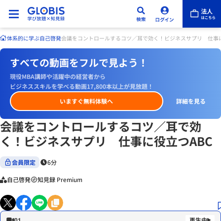
体系的に学ぶ
自己啓発
会議をコントロールするコツ／耳で効く！ビジネスサプリ 仕事に
すべての動画をフルで見よう！
現役MBA講師や活躍中の経営者から
ビジネススキルを学べる動画17,800本以上が見放題！
いますぐ無料体験へ
詳細を見る
会議をコントロールするコツ／耳で効
く！ビジネスサプリ 仕事に役立つABC
会員限定
6分
自己啓発
知見録 Premium
01