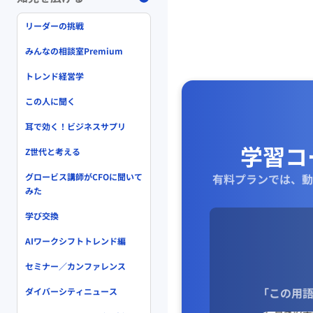
リーダーの挑戦
みんなの相談室Premium
トレンド経営学
この人に聞く
耳で効く！ビジネスサプリ
学習コ
Z世代と考える
グロービス講師がCFOに聞いて
有料プランでは、動
みた
学び交換
AIワークシフトトレンド編
セミナー／カンファレンス
「この用語
ダイバーシティニュース