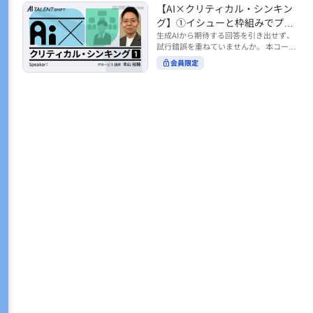
トの時間をやりくりするために、真っ先
【AI×クリティカル・シンキン
ル https://unlimited.globis.co.jp/ja/co
earch?tag=AI%E3%83%AF%E3%83%B
に削りがちなのが「睡眠」時間。 実は
urses/598f3254/ ※本コースは、AI時代
グ】①イシューと枠組みでプロ
C%E3%82%AF%E3%82%B7%E3%83%
今、日本社会は世界と比較して「最も眠
のビジネススキルを学ぶ「AIタレントシ
95%E3%83%88 ※本コースは、AIのマネ
ンプトを磨く
生成AIから期待する回答を引き出せず、
らない国」だということもわかってきて
フト」シリーズの一環として提供してい
ジメント活用を学ぶ「AIビジネスシフ
試行錯誤を重ねていませんか。 本コース
います。 慢性的な睡眠不足は、心身の健
ます。 https://unlimited.globis.co.jp/j
ト」シリーズの一環として提供していま
では、生成AI活用の質を高める鍵とし
康に悪影響なだけでなく、仕事のパフォ
会員限定
a/tags/AI%E3%82%BF%E3%83%AC%E
す。 ※本動画は、制作時点の情報に基づ
て、クリティカル・シンキングの視点か
ーマンスにも当然大きな影響を与え、社
3%83%B3%E3%83%88%E3%82%B7%E
き作成したものです（2026年2月制作）
らイシュー設定と枠組みを押さえる重要
会全体の経済損失につながります。 この
3%83%95%E3%83%88 ※本動画は、制
性を解説します。 目的に直結する問いの
コースでは、基本的な睡眠リテラシーを
作時点の情報に基づき作成したものです
立て方や、プロンプトに落とし込む際の
学んだ後の「問題解決編」として、「な
（2026年1月制作）
実践ポイントを具体例とともに学ぶこと
ぜ多くのビジネスパーソンは眠れないの
で、AIをより思考のパートナーとして活
か？」について解説していきます。 ▼本
用できるようになります。 生成AIを業務
コースで学べる主な内容 ・そもそも眠れ
で使い始めた方から、活用を一段深めた
ないことは何が問題なのか？ ・眠れなく
い方まで、再現性あるプロンプト設計を
なってしまう原因とは？ 睡眠不足の原因
身につけたい方におすすめの内容です。
は認知機能の問題にありました。 自身の
さらに学びを深めたい方は、こちらも合
睡眠不足に対し、正しく「気づき・理解
わせてご覧ください。 【AI×クリティカ
し・行動を変える」第一歩を踏み出しま
ル・シンキング】②AIの弱点との向き合
しょう。 ▼関連コース ・ビジネスパー
い方 https://unlimited.globis.co.jp/ja/c
ソンのための睡眠スキル ~リテラシー編
ourses/cdfe41e3/learn/steps/62198 ※
~ https://unlimited.globis.co.jp/ja/cour
本コースは、AI時代のビジネススキルを
ses/24575c03/learn/steps/53129 ・ビジ
学ぶ「AIタレントシフト」シリーズの一
ネスパーソンのための睡眠スキル ~問題
環として提供しています。 https://unli
解決編 後編 どうしたら眠れるのか？~ ht
mited.globis.co.jp/ja/tags/AI%E3%82%
tps://unlimited.globis.co.jp/ja/course
BF%E3%83%AC%E3%83%B3%E3%8
s/4ba981e9/learn/steps/62042 ※本動画
3%88%E3%82%B7%E3%83%95%E3%8
は、制作時点の情報に基づき作成したも
3%88 ※本動画は、制作時点の情報に基
のです（2025年12月制作）