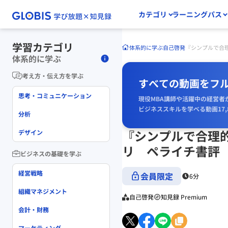
カテゴリ
ラーニングパス
学習カテゴリ
体系的に学ぶ
自己啓発
『シンプルで合
体系的に学ぶ
考え方・伝え方を学ぶ
すべての動画をフ
思考・コミュニケーション
現役MBA講師や活躍中の経営者
ビジネススキルを学べる動画17,
分析
『シンプルで合理
デザイン
リ ペライチ書評
ビジネスの基礎を学ぶ
経営戦略
会員限定
6分
組織マネジメント
自己啓発
知見録 Premium
会計・財務
マーケティング