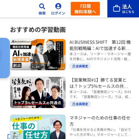
7日間
無料体験へ
おすすめの学習動画
AI BUSINESS SHIFT 第12回 機
能別戦略編：AIで加速する新規
事業の創出
本コースは、リーダー・マネージャー層
を対象に、AIのマネジメント活用・組織
活用を体系的に学ぶ 『AI BUSINESS SHI
会員限定
FTシリーズ（全12回）』の第12回で
す。 第12回「機能別戦略編：AIで加速す
る新規事業の創出」では、新規事業やス
【営業無双#1】勝てる営業と
タートアップを取り巻く環境がどのよう
は？トップ5%セールスの共通
に変化しているのかを俯瞰し、新たな価
点
本コースは、「営業無双シリーズ」の#1
値創造と非連続な成長を生み出すため
です。 「営業無双シリーズ」では、成約
に、AI時代における事業機会の捉え方
率アップに向けて、お客様に選ばれ続け
や、成功確率を高めるための考え方につ
会員限定
る無双の営業になるための実践的な考え
いて学びます。 ■こんな方におすすめ
方やテクニックを紹介していきます。
・新規事業開発やスタートアップ創出に
（#2以降は順次公開） 本コースでは、
マネジャーのための仕事の任せ
携わるリーダー・マネージャーの方 ・AI
「勝てる営業とは？トップ5%セールス
方
を活用して事業創出のスピードや成功確
の共通点」をテーマに BtoBでお客様に
率を高めたい方 ・AI時代における新規事
「仕事を任せると失敗が怖い」「自分で
選ばれる営業の役割 トップ5％のセール
業リーダーの役割やマインドセットを学
やった方が早い」マネージャーとしてメ
スに共通する行動や考え方 成果につなが
びたい方 ■AIシフトシリーズとは？ 『AI