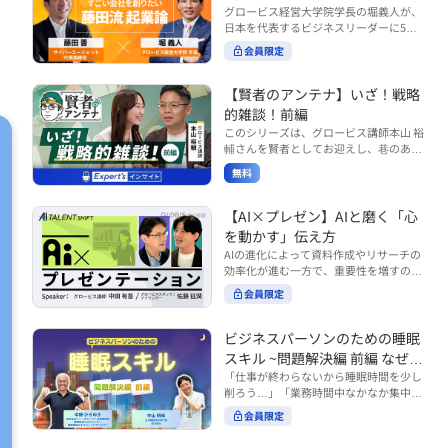
で起こりがちな事例をもとに、相手の思
締役）
グロービス経営大学院学長の堀義人が、
や効率化といった現場レベルのAI活用だ
考と行動を引き出す関わり方を学びま
日本を代表するビジネスリーダーに5つ
けでなく、いかにして経営や戦略に貢献
す。 また、代表的なコーチングのフレー
の質問（能力開発／挑戦／試練／仲間／
する存在へと進化していくのかについて
会員限定
ムワークである「GROWモデル」を取り
志）を投げかけ、その人生哲学を解き明
考えを深め、学んでいきます。 ■こんな
上げ、どのような問いかけによって相手
かします。第5回目のゲストは、サイバ
方におすすめ ・人事・総務・労務・経
の主体性を引き出していくのかを、わか
ーエージェント代表取締役の藤田晋氏。
【賢者のアンテナ】いざ！戦略
理・情シスなど、バックオフィス部門を
りやすく解説します。 メンバーとの対話
起業の理由、経営をどうやって学んだ
率いるリーダー・マネージャーの方 ・バ
的雑談！前編
を、成長を促す機会へと変えていく。そ
か、アメーバブログ・ABEMAの立ち上
ックオフィス業務へのAI活用やDX推進を
このシリーズは、グロービス講師本山 裕
の第一歩としておすすめのコースです。
げ、経営チームづくりについてなど聞い
担っている方 ・AI時代におけるバックオ
輔さんを賢者としてお迎えし、巷のあり
コース内で紹介している「傾聴力」を深
ていきます。（肩書きは2020年12月11
フィスの役割や戦略のあり方を考えたい
とあらゆるものを独自の視点で紐解き、
めたい方は、こちらも合わせてご覧くだ
日撮影当時のもの） 藤田 晋 サイバー
無料
方 ■AIシフトシリーズとは？ 『AI BUSI
さい。 ・傾聴力 ~リーダーのための聴く
皆様の学びの意欲を刺激するコンテンツ
エージェント 代表取締役 堀 義人 グ
NESS SHIFTシリーズ』は以下の3部構成
技術~（基礎編） https://unlimited.glob
です。 毎月第2・第4水曜日の朝7時に定
ロービス経営大学院 学長 グロービ
で設計された全12回のシリーズです。
is.co.jp/ja/courses/fe285262/learn/step
期配信されます。 取り上げて欲しいご質
【AI×プレゼン】AIと磨く「心
ス・キャピタル・パートナーズ 代表パ
（順次公開） https://unlimited.globis.c
s/59808 ・傾聴力 ~リーダーのための聴
問やテーマ、感想を随時受け付けていま
を動かす」伝え方
ートナー
o.jp/ja/tags/AI%E3%83%93%E3%82%B
く技術~（実践編） https://unlimited.gl
す。 グーグルフォーム（https://forms.g
AIの進化によって資料作成やリサーチの
8%E3%83%8D%E3%82%B9%E3%82%
obis.co.jp/ja/courses/01d24a39/learn/s
le/qqoBYuRUmUYz4scC6） または グ
効率化が進む一方で、重要性を増すのが
B7%E3%83%95%E3%83%88 ・基礎編
teps/59813 ※本動画は、制作時点の情
ロ放題編集部員のX（https://x.com/mai
「伝える力」です。本コースでは、AI時
（第1回〜3回）：リーダーやマネージャ
報に基づき作成したものです（2026年6
rakobayashi） まで、ぜひご要望をお
会員限定
代のプレゼンに求められるデリバリース
ーに求められる、AI時代の基礎的なリテ
月制作）
寄せください。 ※本動画は、制作時点の
キルについて解説します。 自分の伝え方
ラシーの強化を目的としたコース ・マネ
情報に基づき作成したものです（2026年
を客観的に評価し、改善できるAI活用法
ジメント編（第4回〜7回）：AI時代のリ
ビジネスパーソンのための睡眠
6月制作）
も紹介。大事な場面で「心を動かす」プ
ーダーシップや組織変革を中心に学ぶコ
スキル ~問題解決編 前編 なぜ眠
レゼンをしたい方におすすめです。関連
ース ・機能別戦略編（第8回〜12回）：
れないのか？~
「仕事が終わらないから睡眠時間を少し
コース「プレゼンテーションスキル」も
AI時代における機能別での戦略のあり方
削ろう…」「業務時間中なかなか集中で
併せてご覧ください。 ▼プレゼン動画分
を中心に学ぶコース より実践的なAIツー
きない…」「毎日朝起きるのがつら
析プロンプト（辛口） https://hodai.glo
ルの活用法について学びたい方は『AI W
会員限定
い…」。 あなたはこのような経験をした
bis.co.jp/learning_documents/6f976cd
ORK SHIFTシリーズ』をご視聴くださ
ことはありませんか？ 仕事やプライベー
a ▼関連動画：プレゼンテーションスキ
い。 https://unlimited.globis.co.jp/ja/s