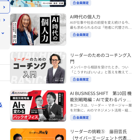
ンバーやチームの力を引き出しながら成
る実践的なポイント などを解説します。
会員限定
BUSINESS SHIFTシリーズ』は以下の3
果を上げるには、どのように仕事を任せ
◾️こんな方におすすめ 提案しても顧客に
部構成で設計された全12回のシリーズで
ていけば良いのでしょうか？ 変化の激し
響かず、「いい話だった」で終わる商談
す。（順次公開） https://unlimited.glo
い時代において、マネージャーとして成
AI時代の個人力
が多い方 顧客の本当の課題や決裁者の判
bis.co.jp/ja/tags/AI%E3%83%93%E3%8
果を上げ続けるためには、メンバーの個
AIが仕事や社会の前提を変え続ける今、
断基準をつかみきれず、案件が前に進ま
2%B8%E3%83%8D%E3%82%B9%E3%
性や特性を理解し、それに合わせた効果
最も求められるのは「他者に代替されな
ない方 再現性のある営業テクニックを身
82%B7%E3%83%95%E3%83%88 ・基
的な任せ方を身につけることが重要で
い個としての力」“個人力”です。 本コー
につけたい方 ※本動画は、制作時点の情
礎編（第1回〜3回）：リーダーやマネー
会員限定
す。このコースでは、ソーシャルスタイ
スでは、澤円氏の著書『個人力』をもと
報に基づき作成したものです（2026年7
ジャーに求められる、AI時代の基礎的な
ル理論を活用してメンバーごとに最適な
に、AI時代をしなやかに生き抜くための
月制作）
リテラシーの強化を目的としたコース ・
アプローチを学びます。「任せる力」を
「前向きな自己中戦略」を学びます。 テ
マネジメント編（第4回〜7回）：AI時代
高めることで、チーム全体の成長を促進
ーマは、「Being（ありたい自分）」を
リーダーのためのコーチング入
のリーダーシップや組織変革を中心に学
し、自身のリーダーシップを発揮できる
中心に据え、自ら考え（Think）、変化
ぶコース ・機能別戦略編（第8回〜12
ようになっていきます。 ※本動画は、制
門
し（Transform）、協働する（Collabor
回）：AI時代における機能別での戦略の
作時点の情報に基づき作成したものです
メンバーから相談を受けたとき、つい
ate）ことで、自分らしい価値を発揮し
あり方を中心に学ぶコース より実践的な
（2024年12月制作）
「こうすればいいよ」と答えを教えてし
ていくこと。 リスキリングやAI活用が叫
AIツールの活用法について学びたい方は
まう。 あるいは、「自分で考えてほし
ばれる今こそ、スキルより先に“自分の
会員限定
『AI WORK SHIFTシリーズ』をご視聴く
い」と思うあまり、すべて任せきりにし
軸”を問うことが重要です。 あなたは何
ださい。 https://unlimited.globis.co.j
てしまう。 メンバーの成長機会を確保し
を大切にし、どんな未来を描きたいの
p/ja/search?tag=AI%E3%83%AF%E3%8
つつ、自律的に仕事を進めてもらうため
AI BUSINESS SHIFT 第10回 機
か？ このコースは、あなたが“ありたい
3%BC%E3%82%AF%E3%82%B7%E3%
にはどうすればよいのか。 こうした悩み
自分”として生き、キャリアをデザイン
能別戦略編：AIで変わるバック
83%95%E3%83%88 ※本コースは、AIの
に直面するリーダー・マネージャーの方
していくための思考と行動のガイドにな
る
マネジメント活用を学ぶ「AIビジネスシ
オフィス
本コースは、リーダー・マネージャー層
は多いのではないでしょうか。 変化が激
ります。 ※本動画は、制作時点の情報に
フト」シリーズの一環として提供してい
を対象に、AIのマネジメント活用・組織
しく、正解のない現代においては、指示
基づき作成したものです（2025年11月
ます。 ※本動画は、制作時点の情報に基
活用を体系的に学ぶ 『AI BUSINESS SHI
や助言にとどまらず、メンバーの思考を
会員限定
制作）
づき作成したものです（2026年03月制
FTシリーズ（全12回）』の第10回で
引き出し、自律的な行動を促す「コーチ
作）
す。 第10回「機能別戦略編：AIで変わる
ングスキル」の重要性が高まっていま
バックオフィス」では、人事・総務・労
リーダーの挑戦⑤ 藤田晋氏
す。 本コースでは、基礎的なコーチング
務・経理・情報システムなどのバックオ
の考え方を押さえたうえで、実際の職場
（サイバーエージェント代表取
フィス領域において、定型業務の自動化