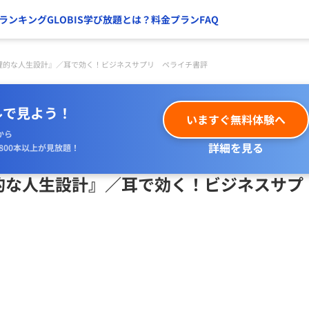
ランキング
GLOBIS学び放題とは？
料金プラン
FAQ
理的な人生設計』／耳で効く！ビジネスサプリ ペライチ書評
ルで見よう！
いますぐ無料体験へ
から
詳細を見る
800本以上が見放題！
的な人生設計』／耳で効く！ビジネスサプ