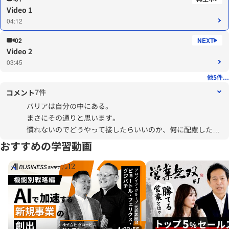
Video 1
04:12
02
Video 2
03:45
他5件...
7件
コメント
バリアは自分の中にある。
まさにその通りと思います。
慣れないのでどうやって接したらいいのか、何に配慮したら
いいのかがわからず”貝”になってしまいます。
おすすめの学習動画
難しいですが、少しづつでもコミュニケーションがとれるよ
うになればいいなと思っています。