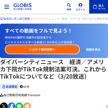
体系的に学ぶ
自己啓発
ダイバーシティニュース 経済／アメリカ下院がTikTok規制法案可
すべての動画をフルで見よう！
現役MBA講師や活躍中の経営者から
ビジネススキルを学べる動画17,800本以上が見放題！
いますぐ無料体験へ
詳細を見る
ダイバーシティニュース 経済／アメリ
カ下院がTikTok規制法案可決。これから
TikTokについてなど（3/20放送）
会員限定
42分
自己啓発
知見録 Premium