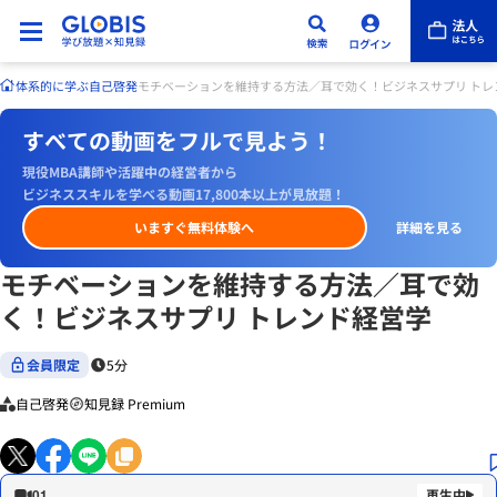
体系的に学ぶ
自己啓発
モチベーションを維持する方法／耳で効く！ビジネスサプリ トレ
すべての動画をフルで見よう！
現役MBA講師や活躍中の経営者から
ビジネススキルを学べる動画17,800本以上が見放題！
いますぐ無料体験へ
詳細を見る
モチベーションを維持する方法／耳で効
く！ビジネスサプリ トレンド経営学
会員限定
5分
自己啓発
知見録 Premium
01