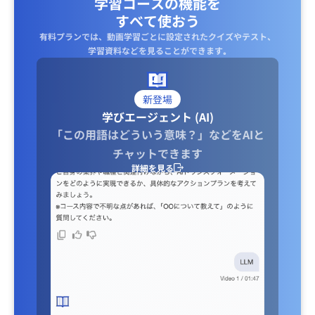
学習コースの機能を
すべて使おう
有料プランでは、動画学習ごとに設定されたクイズやテスト、
学習資料などを見ることができます｡
新登場
学びエージェント (AI)
「この用語はどういう意味？」などをAIと
チャットできます
詳細を見る