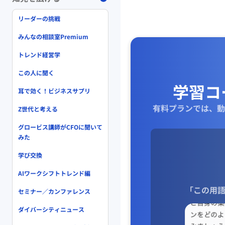
リーダーの挑戦
みんなの相談室Premium
トレンド経営学
この人に聞く
学習コ
耳で効く！ビジネスサプリ
有料プランでは、動
Z世代と考える
グロービス講師がCFOに聞いて
みた
学び交換
AIワークシフトトレンド編
「この用語
セミナー／カンファレンス
ダイバーシティニュース