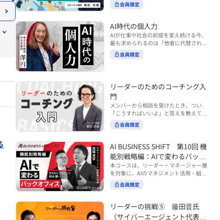
ンバーやチームの力を引き出しながら成
る実践的なポイント などを解説します。
会員限定
BUSINESS SHIFTシリーズ』は以下の3
果を上げるには、どのように仕事を任せ
◾️こんな方におすすめ 提案しても顧客に
部構成で設計された全12回のシリーズで
ていけば良いのでしょうか？ 変化の激し
響かず、「いい話だった」で終わる商談
す。（順次公開） https://unlimited.glo
い時代において、マネージャーとして成
AI時代の個人力
が多い方 顧客の本当の課題や決裁者の判
bis.co.jp/ja/tags/AI%E3%83%93%E3%8
果を上げ続けるためには、メンバーの個
AIが仕事や社会の前提を変え続ける今、
断基準をつかみきれず、案件が前に進ま
2%B8%E3%83%8D%E3%82%B9%E3%
性や特性を理解し、それに合わせた効果
最も求められるのは「他者に代替されな
ない方 再現性のある営業テクニックを身
82%B7%E3%83%95%E3%83%88 ・基
的な任せ方を身につけることが重要で
い個としての力」“個人力”です。 本コー
につけたい方 ※本動画は、制作時点の情
礎編（第1回〜3回）：リーダーやマネー
会員限定
す。このコースでは、ソーシャルスタイ
スでは、澤円氏の著書『個人力』をもと
報に基づき作成したものです（2026年7
ジャーに求められる、AI時代の基礎的な
ル理論を活用してメンバーごとに最適な
に、AI時代をしなやかに生き抜くための
月制作）
リテラシーの強化を目的としたコース ・
アプローチを学びます。「任せる力」を
「前向きな自己中戦略」を学びます。 テ
マネジメント編（第4回〜7回）：AI時代
高めることで、チーム全体の成長を促進
ーマは、「Being（ありたい自分）」を
リーダーのためのコーチング入
のリーダーシップや組織変革を中心に学
し、自身のリーダーシップを発揮できる
中心に据え、自ら考え（Think）、変化
ぶコース ・機能別戦略編（第8回〜12
ようになっていきます。 ※本動画は、制
門
し（Transform）、協働する（Collabor
回）：AI時代における機能別での戦略の
作時点の情報に基づき作成したものです
メンバーから相談を受けたとき、つい
ate）ことで、自分らしい価値を発揮し
あり方を中心に学ぶコース より実践的な
（2024年12月制作）
「こうすればいいよ」と答えを教えてし
ていくこと。 リスキリングやAI活用が叫
AIツールの活用法について学びたい方は
まう。 あるいは、「自分で考えてほし
ばれる今こそ、スキルより先に“自分の
会員限定
『AI WORK SHIFTシリーズ』をご視聴く
い」と思うあまり、すべて任せきりにし
軸”を問うことが重要です。 あなたは何
ださい。 https://unlimited.globis.co.j
てしまう。 メンバーの成長機会を確保し
を大切にし、どんな未来を描きたいの
p/ja/search?tag=AI%E3%83%AF%E3%8
る
つつ、自律的に仕事を進めてもらうため
AI BUSINESS SHIFT 第10回 機
か？ このコースは、あなたが“ありたい
3%BC%E3%82%AF%E3%82%B7%E3%
にはどうすればよいのか。 こうした悩み
自分”として生き、キャリアをデザイン
能別戦略編：AIで変わるバック
83%95%E3%83%88 ※本コースは、AIの
に直面するリーダー・マネージャーの方
していくための思考と行動のガイドにな
マネジメント活用を学ぶ「AIビジネスシ
オフィス
本コースは、リーダー・マネージャー層
は多いのではないでしょうか。 変化が激
ります。 ※本動画は、制作時点の情報に
フト」シリーズの一環として提供してい
を対象に、AIのマネジメント活用・組織
しく、正解のない現代においては、指示
基づき作成したものです（2025年11月
ます。 ※本動画は、制作時点の情報に基
活用を体系的に学ぶ 『AI BUSINESS SHI
や助言にとどまらず、メンバーの思考を
会員限定
制作）
づき作成したものです（2026年03月制
FTシリーズ（全12回）』の第10回で
引き出し、自律的な行動を促す「コーチ
作）
す。 第10回「機能別戦略編：AIで変わる
ングスキル」の重要性が高まっていま
バックオフィス」では、人事・総務・労
リーダーの挑戦⑤ 藤田晋氏
す。 本コースでは、基礎的なコーチング
務・経理・情報システムなどのバックオ
の考え方を押さえたうえで、実際の職場
（サイバーエージェント代表取
フィス領域において、定型業務の自動化