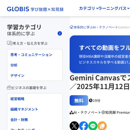
カテゴリ
ラーニングパス
学習カテゴリ
体系的に学ぶ
AI・テクノベート
Gemi
体系的に学ぶ
考え方・伝え方を学ぶ
すべての動画をフ
思考・コミュニケーション
現役MBA講師や活躍中の経営者
ビジネススキルを学べる動画17,
分析
Gemini Can
デザイン
／2025年11月1
ビジネスの基礎を学ぶ
経営戦略
無料
19分
組織マネジメント
AI・テクノベート
知見録 Premiu
会計・財務
マーケティング