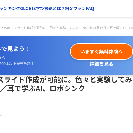
ランキング
GLOBIS学び放題とは？
料金プラン
FAQ
ni Canvasでスライド作成が可能に。色々と実験してみた／2025年11月12日／耳で学ぶAI、
ルで見よう！
いますぐ無料体験へ
から
詳細を見る
800本以上が見放題！
vasでスライド作成が可能に。色々と実験して
2日／耳で学ぶAI、ロボシンク
m