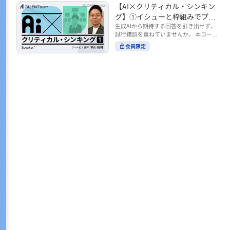
トの時間をやりくりするために、真っ先
【AI×クリティカル・シンキン
ル https://unlimited.globis.co.jp/ja/co
earch?tag=AI%E3%83%AF%E3%83%B
に削りがちなのが「睡眠」時間。 実は
urses/598f3254/ ※本コースは、AI時代
グ】①イシューと枠組みでプロ
C%E3%82%AF%E3%82%B7%E3%83%
今、日本社会は世界と比較して「最も眠
のビジネススキルを学ぶ「AIタレントシ
95%E3%83%88 ※本コースは、AIのマネ
ンプトを磨く
生成AIから期待する回答を引き出せず、
らない国」だということもわかってきて
フト」シリーズの一環として提供してい
ジメント活用を学ぶ「AIビジネスシフ
試行錯誤を重ねていませんか。 本コース
います。 慢性的な睡眠不足は、心身の健
ます。 https://unlimited.globis.co.jp/j
ト」シリーズの一環として提供していま
では、生成AI活用の質を高める鍵とし
康に悪影響なだけでなく、仕事のパフォ
会員限定
a/tags/AI%E3%82%BF%E3%83%AC%E
す。 ※本動画は、制作時点の情報に基づ
て、クリティカル・シンキングの視点か
ーマンスにも当然大きな影響を与え、社
3%83%B3%E3%83%88%E3%82%B7%E
き作成したものです（2026年2月制作）
らイシュー設定と枠組みを押さえる重要
会全体の経済損失につながります。 この
3%83%95%E3%83%88 ※本動画は、制
性を解説します。 目的に直結する問いの
コースでは、基本的な睡眠リテラシーを
作時点の情報に基づき作成したものです
立て方や、プロンプトに落とし込む際の
学んだ後の「問題解決編」として、「な
（2026年1月制作）
実践ポイントを具体例とともに学ぶこと
ぜ多くのビジネスパーソンは眠れないの
で、AIをより思考のパートナーとして活
か？」について解説していきます。 ▼本
用できるようになります。 生成AIを業務
コースで学べる主な内容 ・そもそも眠れ
で使い始めた方から、活用を一段深めた
ないことは何が問題なのか？ ・眠れなく
い方まで、再現性あるプロンプト設計を
なってしまう原因とは？ 睡眠不足の原因
身につけたい方におすすめの内容です。
は認知機能の問題にありました。 自身の
さらに学びを深めたい方は、こちらも合
睡眠不足に対し、正しく「気づき・理解
わせてご覧ください。 【AI×クリティカ
し・行動を変える」第一歩を踏み出しま
ル・シンキング】②AIの弱点との向き合
しょう。 ▼関連コース ・ビジネスパー
い方 https://unlimited.globis.co.jp/ja/c
ソンのための睡眠スキル ~リテラシー編
ourses/cdfe41e3/learn/steps/62198 ※
~ https://unlimited.globis.co.jp/ja/cour
本コースは、AI時代のビジネススキルを
ses/24575c03/learn/steps/53129 ・ビジ
学ぶ「AIタレントシフト」シリーズの一
ネスパーソンのための睡眠スキル ~問題
環として提供しています。 https://unli
解決編 後編 どうしたら眠れるのか？~ ht
mited.globis.co.jp/ja/tags/AI%E3%82%
tps://unlimited.globis.co.jp/ja/course
BF%E3%83%AC%E3%83%B3%E3%8
s/4ba981e9/learn/steps/62042 ※本動画
3%88%E3%82%B7%E3%83%95%E3%8
は、制作時点の情報に基づき作成したも
3%88 ※本動画は、制作時点の情報に基
のです（2025年12月制作）