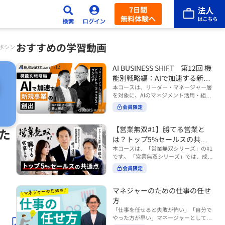
7日間
無料体験へ
おすすめの学習動画
ロボシンク
AI BUSINESS SHIFT 第12回 機
能別戦略編：AIで加速する新規
事業の創出
本コースは、リーダー・マネージャー層
を対象に、AIのマネジメント活用・組織
活用を体系的に学ぶ 『AI BUSINESS SHI
会員限定
FTシリーズ（全12回）』の第12回で
す。 第12回「機能別戦略編：AIで加速す
る新規事業の創出」では、新規事業やス
【営業無双#1】勝てる営業と
みた
タートアップを取り巻く環境がどのよう
は？トップ5%セールスの共通
に変化しているのかを俯瞰し、新たな価
点
本コースは、「営業無双シリーズ」の#1
値創造と非連続な成長を生み出すため
です。 「営業無双シリーズ」では、成約
に、AI時代における事業機会の捉え方
率アップに向けて、お客様に選ばれ続け
や、成功確率を高めるための考え方につ
会員限定
る無双の営業になるための実践的な考え
いて学びます。 ■こんな方におすすめ
方やテクニックを紹介していきます。
・新規事業開発やスタートアップ創出に
（#2以降は順次公開） 本コースでは、
マネジャーのための仕事の任せ
携わるリーダー・マネージャーの方 ・AI
「勝てる営業とは？トップ5%セールス
方
を活用して事業創出のスピードや成功確
の共通点」をテーマに BtoBでお客様に
率を高めたい方 ・AI時代における新規事
「仕事を任せると失敗が怖い」「自分で
選ばれる営業の役割 トップ5％のセール
業リーダーの役割やマインドセットを学
やった方が早い」マネージャーとしてメ
スに共通する行動や考え方 成果につなが
びたい方 ■AIシフトシリーズとは？ 『AI