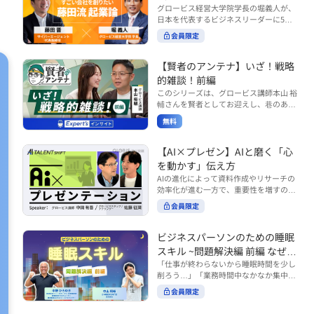
で起こりがちな事例をもとに、相手の思
締役）
グロービス経営大学院学長の堀義人が、
や効率化といった現場レベルのAI活用だ
考と行動を引き出す関わり方を学びま
日本を代表するビジネスリーダーに5つ
けでなく、いかにして経営や戦略に貢献
す。 また、代表的なコーチングのフレー
の質問（能力開発／挑戦／試練／仲間／
する存在へと進化していくのかについて
会員限定
ムワークである「GROWモデル」を取り
志）を投げかけ、その人生哲学を解き明
考えを深め、学んでいきます。 ■こんな
上げ、どのような問いかけによって相手
かします。第5回目のゲストは、サイバ
方におすすめ ・人事・総務・労務・経
の主体性を引き出していくのかを、わか
ーエージェント代表取締役の藤田晋氏。
【賢者のアンテナ】いざ！戦略
理・情シスなど、バックオフィス部門を
りやすく解説します。 メンバーとの対話
起業の理由、経営をどうやって学んだ
率いるリーダー・マネージャーの方 ・バ
的雑談！前編
を、成長を促す機会へと変えていく。そ
か、アメーバブログ・ABEMAの立ち上
ックオフィス業務へのAI活用やDX推進を
このシリーズは、グロービス講師本山 裕
の第一歩としておすすめのコースです。
げ、経営チームづくりについてなど聞い
担っている方 ・AI時代におけるバックオ
輔さんを賢者としてお迎えし、巷のあり
コース内で紹介している「傾聴力」を深
ていきます。（肩書きは2020年12月11
フィスの役割や戦略のあり方を考えたい
とあらゆるものを独自の視点で紐解き、
めたい方は、こちらも合わせてご覧くだ
日撮影当時のもの） 藤田 晋 サイバー
無料
方 ■AIシフトシリーズとは？ 『AI BUSI
さい。 ・傾聴力 ~リーダーのための聴く
皆様の学びの意欲を刺激するコンテンツ
エージェント 代表取締役 堀 義人 グ
NESS SHIFTシリーズ』は以下の3部構成
技術~（基礎編） https://unlimited.glob
です。 毎月第2・第4水曜日の朝7時に定
ロービス経営大学院 学長 グロービ
で設計された全12回のシリーズです。
is.co.jp/ja/courses/fe285262/learn/step
期配信されます。 取り上げて欲しいご質
【AI×プレゼン】AIと磨く「心
ス・キャピタル・パートナーズ 代表パ
（順次公開） https://unlimited.globis.c
s/59808 ・傾聴力 ~リーダーのための聴
問やテーマ、感想を随時受け付けていま
を動かす」伝え方
ートナー
o.jp/ja/tags/AI%E3%83%93%E3%82%B
く技術~（実践編） https://unlimited.gl
す。 グーグルフォーム（https://forms.g
AIの進化によって資料作成やリサーチの
8%E3%83%8D%E3%82%B9%E3%82%
obis.co.jp/ja/courses/01d24a39/learn/s
le/qqoBYuRUmUYz4scC6） または グ
効率化が進む一方で、重要性を増すのが
B7%E3%83%95%E3%83%88 ・基礎編
teps/59813 ※本動画は、制作時点の情
ロ放題編集部員のX（https://x.com/mai
「伝える力」です。本コースでは、AI時
（第1回〜3回）：リーダーやマネージャ
報に基づき作成したものです（2026年6
rakobayashi） まで、ぜひご要望をお
会員限定
代のプレゼンに求められるデリバリース
ーに求められる、AI時代の基礎的なリテ
月制作）
寄せください。 ※本動画は、制作時点の
キルについて解説します。 自分の伝え方
ラシーの強化を目的としたコース ・マネ
情報に基づき作成したものです（2026年
を客観的に評価し、改善できるAI活用法
ジメント編（第4回〜7回）：AI時代のリ
ビジネスパーソンのための睡眠
6月制作）
も紹介。大事な場面で「心を動かす」プ
ーダーシップや組織変革を中心に学ぶコ
スキル ~問題解決編 前編 なぜ眠
レゼンをしたい方におすすめです。関連
ース ・機能別戦略編（第8回〜12回）：
れないのか？~
「仕事が終わらないから睡眠時間を少し
コース「プレゼンテーションスキル」も
AI時代における機能別での戦略のあり方
削ろう…」「業務時間中なかなか集中で
併せてご覧ください。 ▼プレゼン動画分
を中心に学ぶコース より実践的なAIツー
きない…」「毎日朝起きるのがつら
析プロンプト（辛口） https://hodai.glo
ルの活用法について学びたい方は『AI W
会員限定
い…」。 あなたはこのような経験をした
bis.co.jp/learning_documents/6f976cd
ORK SHIFTシリーズ』をご視聴くださ
ことはありませんか？ 仕事やプライベー
a ▼関連動画：プレゼンテーションスキ
い。 https://unlimited.globis.co.jp/ja/s