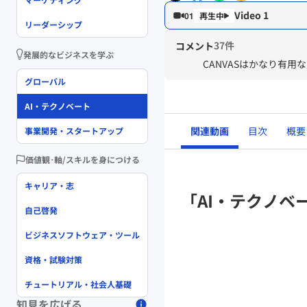
Video 1
01
リーダーシップ
37件
コメント
発展的なビジネスを学ぶ
CANVASはかなり有用な
グローバル
AI・テクノベート
関連動画
目次
概要
事業開発・スタートアップ
価値観･軸/スキルを身につける
キャリア・志
「AI・テクノベ
自己啓発
ビジネスソフトウェア・ツール
資格・試験対策
チュートリアル・社会人基礎
知見を広げる