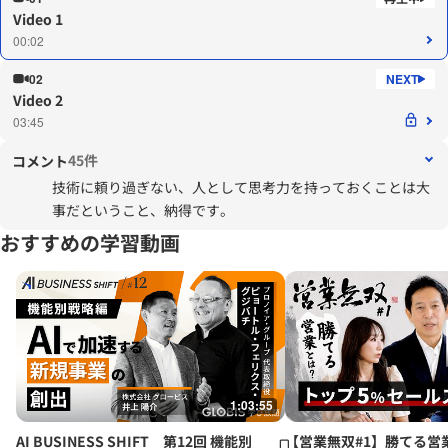
Video 1
00:02
02
Video 2
03:45
45件
コメント
技術に頼り過ぎない、人として思考力を持っておくことは大
事だということ、納得です。
おすすめの学習動画
1:03:55
AI BUSINESS SHIFT 第12回 機能別
【営業無双#1】勝てる営