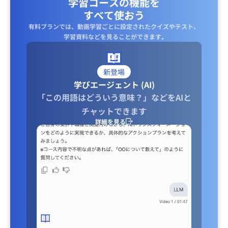
学習コースの機能を
すべて使おう
有料プランでは、動画学習ごとに設定されたクイズやテスト、
学習資料などを見ることができます｡
新登場
学びエージェント (AI)
「この用語はどういう意味？」などをAIと
チャットできます
詳細を見る