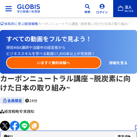
体系的に学ぶ
経営戦略
カーボンニュートラル講座 ~脱炭素に向けた日本の取り組み~
すべての動画をフルで見よう！
現役MBA講師や活躍中の経営者から
ビジネススキルを学べる動画17,800本以上が見放題！
いますぐ無料体験へ
詳細を見る
カーボンニュートラル講座 ~脱炭素に向
けた日本の取り組み~
会員限定
24分
経営戦略
実践知
01