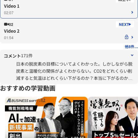
Video 1
02:07
02
Video 2
01:54
他8件...
171件
コメント
日本の脱炭素の目標についてよくわかった。しかしながら脱
炭素と温暖化の関係がよくわからない。CO2をどれくらい削
減すると気温はどれくらい下がるのか？本当に下がるのか？
誰もしらない中、このような方針がとられることに危機感を
おすすめの学習動画
覚える。