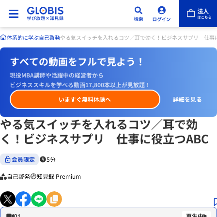
体系的に学ぶ
自己啓発
やる気スイッチを入れるコツ／耳で効く！ビジネスサプリ 仕事に
すべての動画をフルで見よう！
現役MBA講師や活躍中の経営者から
ビジネススキルを学べる動画17,800本以上が見放題！
いますぐ無料体験へ
詳細を見る
やる気スイッチを入れるコツ／耳で効
く！ビジネスサプリ 仕事に役立つABC
会員限定
5分
自己啓発
知見録 Premium
01