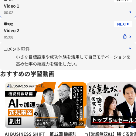
Video 1
00:02
02
Video 2
05:08
62件
コメント
小さな目標設定や成功体験を活用して自己モチベーションを
高め仕事の継続力を強化したい。
おすすめの学習動画
1:03:55
AI BUSINESS SHIFT 第12回 機能別
【営業無双#1】勝てる営