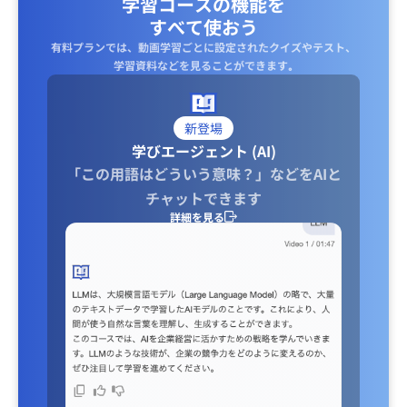
学習コースの機能を
すべて使おう
有料プランでは、動画学習ごとに設定されたクイズやテスト、
学習資料などを見ることができます｡
新登場
学びエージェント (AI)
「この用語はどういう意味？」などをAIと
チャットできます
詳細を見る