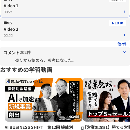
Video 1
00:21
02
Video 2
02:22
他2件...
202件
コメント
売りから始める、参考になった。
おすすめの学習動画
1:03:55
AI BUSINESS SHIFT 第12回 機能別
【営業無双#1】勝てる営