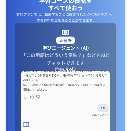
学習コースの機能を
すべて使おう
有料プランでは、動画学習ごとに設定されたクイズやテスト、
学習資料などを見ることができます｡
新登場
学びエージェント (AI)
「この用語はどういう意味？」などをAIと
チャットできます
詳細を見る