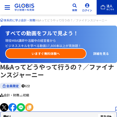
体系的に学ぶ
会計・財務
M&Aってどうやって行うの？／ファイナンスジャーニー
すべての動画をフルで見よう！
現役MBA講師や活躍中の経営者から
ビジネススキルを学べる動画17,800本以上が見放題！
いますぐ無料体験へ
詳細を見る
M&Aってどうやって行うの？／ファイナ
ンスジャーニー
会員限定
6分
会計・財務
初級
01