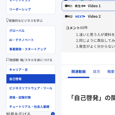
Video 1
01
リーダーシップ
Video 2
02
発展的なビジネスを学ぶ
60件
コメント
グローバル
1.凄いと思う人が資料
AI・テクノベート
2.同じように真似して
3.発言がよく分からな
事業開発・スタートアップ
価値観･軸/スキルを身につける
キャリア・志
関連動画
目次
概要
自己啓発
ビジネスソフトウェア・ツール
「自己啓発」の
資格・試験対策
チュートリアル・社会人基礎
知見を広げる