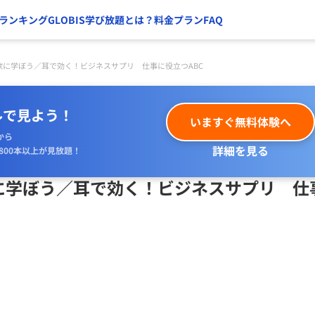
ランキング
GLOBIS学び放題とは？
料金プラン
FAQ
欲に学ぼう／耳で効く！ビジネスサプリ 仕事に役立つABC
ルで見よう！
いますぐ無料体験へ
から
詳細を見る
800本以上が見放題！
に学ぼう／耳で効く！ビジネスサプリ 仕