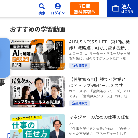
7日間
無料体験へ
おすすめの学習動画
AI BUSINESS SHIFT 第12回 機
能別戦略編：AIで加速する新規
事業の創出
本コースは、リーダー・マネージャー層
を対象に、AIのマネジメント活用・組織
活用を体系的に学ぶ 『AI BUSINESS SHI
会員限定
FTシリーズ（全12回）』の第12回で
す。 第12回「機能別戦略編：AIで加速す
る新規事業の創出」では、新規事業やス
【営業無双#1】勝てる営業と
事
タートアップを取り巻く環境がどのよう
は？トップ5%セールスの共通
に変化しているのかを俯瞰し、新たな価
点
本コースは、「営業無双シリーズ」の#1
値創造と非連続な成長を生み出すため
です。 「営業無双シリーズ」では、成約
に、AI時代における事業機会の捉え方
率アップに向けて、お客様に選ばれ続け
や、成功確率を高めるための考え方につ
会員限定
る無双の営業になるための実践的な考え
いて学びます。 ■こんな方におすすめ
方やテクニックを紹介していきます。
・新規事業開発やスタートアップ創出に
（#2以降は順次公開） 本コースでは、
マネジャーのための仕事の任せ
携わるリーダー・マネージャーの方 ・AI
「勝てる営業とは？トップ5%セールス
方
を活用して事業創出のスピードや成功確
の共通点」をテーマに BtoBでお客様に
率を高めたい方 ・AI時代における新規事
「仕事を任せると失敗が怖い」「自分で
選ばれる営業の役割 トップ5％のセール
業リーダーの役割やマインドセットを学
やった方が早い」マネージャーとしてメ
スに共通する行動や考え方 成果につなが
びたい方 ■AIシフトシリーズとは？ 『AI