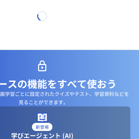
ースの機能を
すべて使おう
画学習ごとに設定されたクイズやテスト、学習資料などを
見ることができます｡
新登場
学びエージェント (AI)