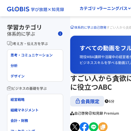
カテゴリ
ラーニングパス
学習カテゴリ
体系的に学ぶ
自己啓発
すごい人から貪
体系的に学ぶ
考え方・伝え方を学ぶ
すべての動画をフ
思考・コミュニケーション
現役MBA講師や活躍中の経営者
ビジネススキルを学べる動画17,
分析
すごい人から貪欲
デザイン
に役立つABC
ビジネスの基礎を学ぶ
経営戦略
会員限定
6分
組織マネジメント
自己啓発
知見録 Premium
会計・財務
マーケティング