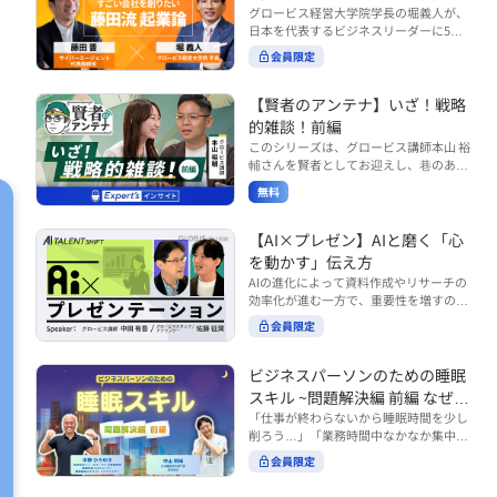
で起こりがちな事例をもとに、相手の思
締役）
グロービス経営大学院学長の堀義人が、
や効率化といった現場レベルのAI活用だ
考と行動を引き出す関わり方を学びま
日本を代表するビジネスリーダーに5つ
けでなく、いかにして経営や戦略に貢献
す。 また、代表的なコーチングのフレー
の質問（能力開発／挑戦／試練／仲間／
する存在へと進化していくのかについて
会員限定
ムワークである「GROWモデル」を取り
志）を投げかけ、その人生哲学を解き明
考えを深め、学んでいきます。 ■こんな
上げ、どのような問いかけによって相手
かします。第5回目のゲストは、サイバ
方におすすめ ・人事・総務・労務・経
の主体性を引き出していくのかを、わか
ーエージェント代表取締役の藤田晋氏。
【賢者のアンテナ】いざ！戦略
理・情シスなど、バックオフィス部門を
りやすく解説します。 メンバーとの対話
起業の理由、経営をどうやって学んだ
率いるリーダー・マネージャーの方 ・バ
的雑談！前編
を、成長を促す機会へと変えていく。そ
か、アメーバブログ・ABEMAの立ち上
ックオフィス業務へのAI活用やDX推進を
このシリーズは、グロービス講師本山 裕
の第一歩としておすすめのコースです。
げ、経営チームづくりについてなど聞い
担っている方 ・AI時代におけるバックオ
輔さんを賢者としてお迎えし、巷のあり
コース内で紹介している「傾聴力」を深
ていきます。（肩書きは2020年12月11
フィスの役割や戦略のあり方を考えたい
とあらゆるものを独自の視点で紐解き、
めたい方は、こちらも合わせてご覧くだ
日撮影当時のもの） 藤田 晋 サイバー
無料
方 ■AIシフトシリーズとは？ 『AI BUSI
さい。 ・傾聴力 ~リーダーのための聴く
皆様の学びの意欲を刺激するコンテンツ
エージェント 代表取締役 堀 義人 グ
NESS SHIFTシリーズ』は以下の3部構成
技術~（基礎編） https://unlimited.glob
です。 毎月第2・第4水曜日の朝7時に定
ロービス経営大学院 学長 グロービ
で設計された全12回のシリーズです。
is.co.jp/ja/courses/fe285262/learn/step
期配信されます。 取り上げて欲しいご質
【AI×プレゼン】AIと磨く「心
ス・キャピタル・パートナーズ 代表パ
（順次公開） https://unlimited.globis.c
s/59808 ・傾聴力 ~リーダーのための聴
問やテーマ、感想を随時受け付けていま
を動かす」伝え方
ートナー
o.jp/ja/tags/AI%E3%83%93%E3%82%B
く技術~（実践編） https://unlimited.gl
す。 グーグルフォーム（https://forms.g
AIの進化によって資料作成やリサーチの
8%E3%83%8D%E3%82%B9%E3%82%
obis.co.jp/ja/courses/01d24a39/learn/s
le/qqoBYuRUmUYz4scC6） または グ
効率化が進む一方で、重要性を増すのが
B7%E3%83%95%E3%83%88 ・基礎編
teps/59813 ※本動画は、制作時点の情
ロ放題編集部員のX（https://x.com/mai
「伝える力」です。本コースでは、AI時
（第1回〜3回）：リーダーやマネージャ
報に基づき作成したものです（2026年6
rakobayashi） まで、ぜひご要望をお
会員限定
代のプレゼンに求められるデリバリース
ーに求められる、AI時代の基礎的なリテ
月制作）
寄せください。 ※本動画は、制作時点の
キルについて解説します。 自分の伝え方
ラシーの強化を目的としたコース ・マネ
情報に基づき作成したものです（2026年
を客観的に評価し、改善できるAI活用法
ジメント編（第4回〜7回）：AI時代のリ
ビジネスパーソンのための睡眠
6月制作）
も紹介。大事な場面で「心を動かす」プ
ーダーシップや組織変革を中心に学ぶコ
スキル ~問題解決編 前編 なぜ眠
レゼンをしたい方におすすめです。関連
ース ・機能別戦略編（第8回〜12回）：
れないのか？~
「仕事が終わらないから睡眠時間を少し
コース「プレゼンテーションスキル」も
AI時代における機能別での戦略のあり方
削ろう…」「業務時間中なかなか集中で
併せてご覧ください。 ▼プレゼン動画分
を中心に学ぶコース より実践的なAIツー
きない…」「毎日朝起きるのがつら
析プロンプト（辛口） https://hodai.glo
ルの活用法について学びたい方は『AI W
会員限定
い…」。 あなたはこのような経験をした
bis.co.jp/learning_documents/6f976cd
ORK SHIFTシリーズ』をご視聴くださ
ことはありませんか？ 仕事やプライベー
a ▼関連動画：プレゼンテーションスキ
い。 https://unlimited.globis.co.jp/ja/s