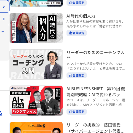
ンバーやチームの力を引き出しながら成
る実践的なポイント などを解説します。
会員限定
BUSINESS SHIFTシリーズ』は以下の3
果を上げるには、どのように仕事を任せ
◾️こんな方におすすめ 提案しても顧客に
部構成で設計された全12回のシリーズで
ていけば良いのでしょうか？ 変化の激し
響かず、「いい話だった」で終わる商談
す。（順次公開） https://unlimited.glo
い時代において、マネージャーとして成
AI時代の個人力
が多い方 顧客の本当の課題や決裁者の判
bis.co.jp/ja/tags/AI%E3%83%93%E3%8
果を上げ続けるためには、メンバーの個
AIが仕事や社会の前提を変え続ける今、
断基準をつかみきれず、案件が前に進ま
2%B8%E3%83%8D%E3%82%B9%E3%
性や特性を理解し、それに合わせた効果
最も求められるのは「他者に代替されな
ない方 再現性のある営業テクニックを身
82%B7%E3%83%95%E3%83%88 ・基
的な任せ方を身につけることが重要で
い個としての力」“個人力”です。 本コー
につけたい方 ※本動画は、制作時点の情
礎編（第1回〜3回）：リーダーやマネー
会員限定
す。このコースでは、ソーシャルスタイ
スでは、澤円氏の著書『個人力』をもと
報に基づき作成したものです（2026年7
ジャーに求められる、AI時代の基礎的な
ル理論を活用してメンバーごとに最適な
に、AI時代をしなやかに生き抜くための
月制作）
リテラシーの強化を目的としたコース ・
アプローチを学びます。「任せる力」を
「前向きな自己中戦略」を学びます。 テ
マネジメント編（第4回〜7回）：AI時代
高めることで、チーム全体の成長を促進
ーマは、「Being（ありたい自分）」を
リーダーのためのコーチング入
のリーダーシップや組織変革を中心に学
し、自身のリーダーシップを発揮できる
中心に据え、自ら考え（Think）、変化
ぶコース ・機能別戦略編（第8回〜12
ようになっていきます。 ※本動画は、制
門
し（Transform）、協働する（Collabor
回）：AI時代における機能別での戦略の
作時点の情報に基づき作成したものです
メンバーから相談を受けたとき、つい
ate）ことで、自分らしい価値を発揮し
あり方を中心に学ぶコース より実践的な
（2024年12月制作）
「こうすればいいよ」と答えを教えてし
ていくこと。 リスキリングやAI活用が叫
AIツールの活用法について学びたい方は
まう。 あるいは、「自分で考えてほし
ばれる今こそ、スキルより先に“自分の
会員限定
『AI WORK SHIFTシリーズ』をご視聴く
い」と思うあまり、すべて任せきりにし
軸”を問うことが重要です。 あなたは何
ださい。 https://unlimited.globis.co.j
てしまう。 メンバーの成長機会を確保し
を大切にし、どんな未来を描きたいの
p/ja/search?tag=AI%E3%83%AF%E3%8
つつ、自律的に仕事を進めてもらうため
AI BUSINESS SHIFT 第10回 機
か？ このコースは、あなたが“ありたい
3%BC%E3%82%AF%E3%82%B7%E3%
にはどうすればよいのか。 こうした悩み
自分”として生き、キャリアをデザイン
能別戦略編：AIで変わるバック
83%95%E3%83%88 ※本コースは、AIの
に直面するリーダー・マネージャーの方
していくための思考と行動のガイドにな
マネジメント活用を学ぶ「AIビジネスシ
オフィス
本コースは、リーダー・マネージャー層
は多いのではないでしょうか。 変化が激
ります。 ※本動画は、制作時点の情報に
フト」シリーズの一環として提供してい
を対象に、AIのマネジメント活用・組織
しく、正解のない現代においては、指示
基づき作成したものです（2025年11月
ます。 ※本動画は、制作時点の情報に基
活用を体系的に学ぶ 『AI BUSINESS SHI
や助言にとどまらず、メンバーの思考を
る
会員限定
制作）
づき作成したものです（2026年03月制
FTシリーズ（全12回）』の第10回で
引き出し、自律的な行動を促す「コーチ
作）
す。 第10回「機能別戦略編：AIで変わる
ングスキル」の重要性が高まっていま
バックオフィス」では、人事・総務・労
リーダーの挑戦⑤ 藤田晋氏
す。 本コースでは、基礎的なコーチング
務・経理・情報システムなどのバックオ
の考え方を押さえたうえで、実際の職場
（サイバーエージェント代表取
フィス領域において、定型業務の自動化