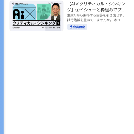
トの時間をやりくりするために、真っ先
【AI×クリティカル・シンキン
ル https://unlimited.globis.co.jp/ja/co
earch?tag=AI%E3%83%AF%E3%83%B
に削りがちなのが「睡眠」時間。 実は
urses/598f3254/ ※本コースは、AI時代
グ】①イシューと枠組みでプロ
C%E3%82%AF%E3%82%B7%E3%83%
今、日本社会は世界と比較して「最も眠
のビジネススキルを学ぶ「AIタレントシ
95%E3%83%88 ※本コースは、AIのマネ
ンプトを磨く
生成AIから期待する回答を引き出せず、
らない国」だということもわかってきて
フト」シリーズの一環として提供してい
ジメント活用を学ぶ「AIビジネスシフ
試行錯誤を重ねていませんか。 本コース
います。 慢性的な睡眠不足は、心身の健
ます。 https://unlimited.globis.co.jp/j
ト」シリーズの一環として提供していま
では、生成AI活用の質を高める鍵とし
康に悪影響なだけでなく、仕事のパフォ
会員限定
a/tags/AI%E3%82%BF%E3%83%AC%E
す。 ※本動画は、制作時点の情報に基づ
て、クリティカル・シンキングの視点か
ーマンスにも当然大きな影響を与え、社
3%83%B3%E3%83%88%E3%82%B7%E
き作成したものです（2026年2月制作）
らイシュー設定と枠組みを押さえる重要
会全体の経済損失につながります。 この
3%83%95%E3%83%88 ※本動画は、制
性を解説します。 目的に直結する問いの
コースでは、基本的な睡眠リテラシーを
作時点の情報に基づき作成したものです
立て方や、プロンプトに落とし込む際の
学んだ後の「問題解決編」として、「な
（2026年1月制作）
実践ポイントを具体例とともに学ぶこと
ぜ多くのビジネスパーソンは眠れないの
で、AIをより思考のパートナーとして活
か？」について解説していきます。 ▼本
用できるようになります。 生成AIを業務
コースで学べる主な内容 ・そもそも眠れ
で使い始めた方から、活用を一段深めた
ないことは何が問題なのか？ ・眠れなく
い方まで、再現性あるプロンプト設計を
なってしまう原因とは？ 睡眠不足の原因
身につけたい方におすすめの内容です。
は認知機能の問題にありました。 自身の
さらに学びを深めたい方は、こちらも合
睡眠不足に対し、正しく「気づき・理解
わせてご覧ください。 【AI×クリティカ
し・行動を変える」第一歩を踏み出しま
ル・シンキング】②AIの弱点との向き合
しょう。 ▼関連コース ・ビジネスパー
い方 https://unlimited.globis.co.jp/ja/c
ソンのための睡眠スキル ~リテラシー編
ourses/cdfe41e3/learn/steps/62198 ※
~ https://unlimited.globis.co.jp/ja/cour
本コースは、AI時代のビジネススキルを
ses/24575c03/learn/steps/53129 ・ビジ
学ぶ「AIタレントシフト」シリーズの一
ネスパーソンのための睡眠スキル ~問題
環として提供しています。 https://unli
解決編 後編 どうしたら眠れるのか？~ ht
mited.globis.co.jp/ja/tags/AI%E3%82%
tps://unlimited.globis.co.jp/ja/course
BF%E3%83%AC%E3%83%B3%E3%8
s/4ba981e9/learn/steps/62042 ※本動画
3%88%E3%82%B7%E3%83%95%E3%8
は、制作時点の情報に基づき作成したも
3%88 ※本動画は、制作時点の情報に基
のです（2025年12月制作）