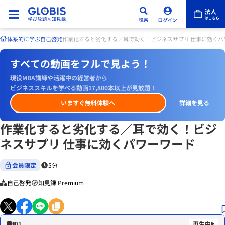
体系的に学ぶ
自己啓発
作業化すると劣化する／耳で効く！ビジネスサプリ 仕事に効くパ
すべての動画をフルで見よう！
現役MBA講師や活躍中の経営者から
ビジネススキルを学べる動画17,800本以上が見放題！
いますぐ無料体験へ
詳細を見る
作業化すると劣化する／耳で効く！ビジ
ネスサプリ 仕事に効くパワーワード
会員限定
5分
自己啓発
知見録 Premium
01