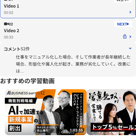
Video 1
00:02
02
Video 2
05:33
52件
コメント
仕事をマニュアル化した場合、そして作業者が長年継続した
場合、形骸化や属人化が起き、業務が劣化していく。改善に
は
人の入れ替えが望ましいものの、人不足の昨今ではそれはむ
おすすめの学習動画
ずかしい。そこで業務の見直しとなるが、作業者が直接かか
わった場合、改善が望めないことが起こり得る。ここに第3
者や別視線の者を投入することで劇的な変化が生まれる場合
もある。また当人が改善する場合、一つは変えるという約束
ごとを守っていれば、当人の作業に対する改善力がみにつく
とおもう。
1:03:55