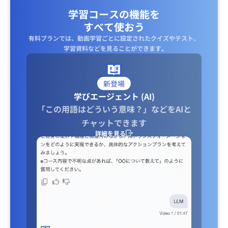
学習コースの機能を
すべて使おう
有料プランでは、動画学習ごとに設定されたクイズやテスト、
学習資料などを見ることができます｡
新登場
学びエージェント (AI)
「この用語はどういう意味？」などをAIと
チャットできます
詳細を見る